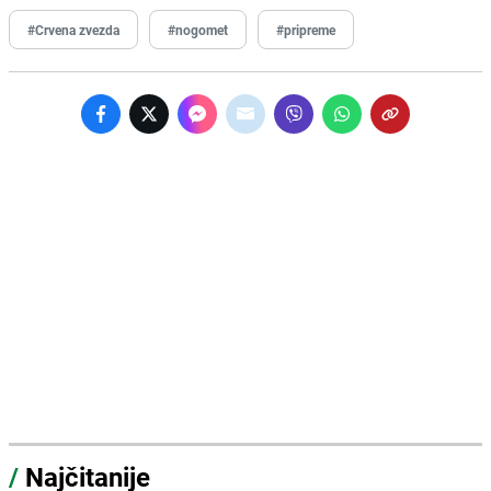
#Crvena zvezda
#nogomet
#pripreme
/
Najčitanije