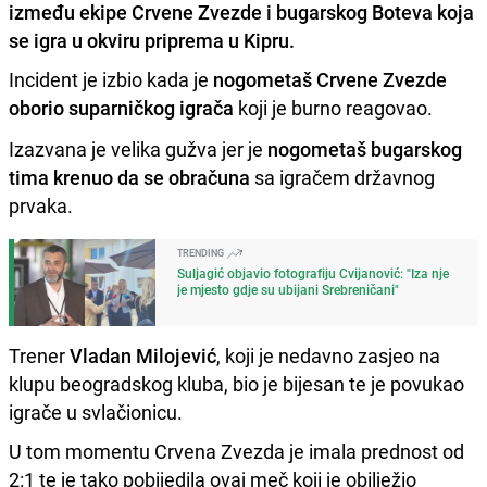
između ekipe Crvene Zvezde i bugarskog Boteva koja
se igra u okviru priprema u Kipru.
Incident je izbio kada je
nogometaš Crvene Zvezde
oborio suparničkog igrača
koji je burno reagovao.
Izazvana je velika gužva jer je
nogometaš bugarskog
tima krenuo da se obračuna
sa igračem državnog
prvaka.
TRENDING
Suljagić objavio fotografiju Cvijanović: "Iza nje
je mjesto gdje su ubijani Srebreničani"
Trener
Vladan Milojević
, koji je nedavno zasjeo na
klupu beogradskog kluba, bio je bijesan te je povukao
igrače u svlačionicu.
U tom momentu Crvena Zvezda je imala prednost od
2:1 te je tako pobijedila ovaj meč koji je obilježio