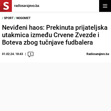
Otvor
/
SPORT
/
NOGOMET
Neviđeni haos: Prekinuta prijateljska
utakmica između Crvene Zvezde i
Boteva zbog tučnjave fudbalera
01.02.24. 18:43
Radiosarajevo.ba
1