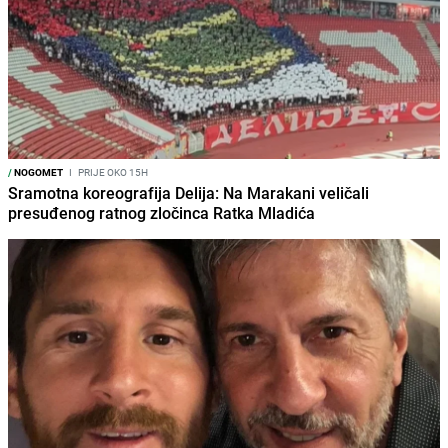
/
NOGOMET
I
PRIJE OKO 15H
Sramotna koreografija Delija: Na Marakani veličali
presuđenog ratnog zločinca Ratka Mladića