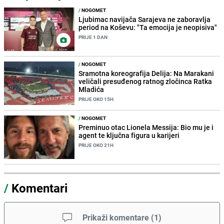
/
NOGOMET
Ljubimac navijača Sarajeva ne zaboravlja
period na Koševu: "Ta emocija je neopisiva"
PRIJE 1 DAN
/
NOGOMET
Sramotna koreografija Delija: Na Marakani
veličali presuđenog ratnog zločinca Ratka
Mladića
PRIJE OKO 15H
/
NOGOMET
Preminuo otac Lionela Messija: Bio mu je i
agent te ključna figura u karijeri
PRIJE OKO 21H
/
Komentari
Prikaži komentare
(
1
)