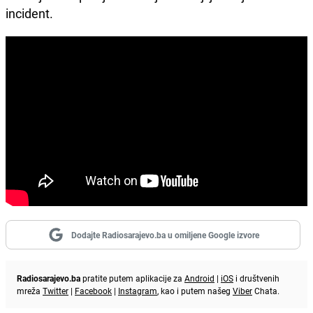
incident.
Dodajte Radiosarajevo.ba u omiljene Google izvore
Radiosarajevo.ba
pratite putem aplikacije za
Android
|
iOS
i društvenih
mreža
Twitter
|
Facebook
|
Instagram
, kao i putem našeg
Viber
Chata.