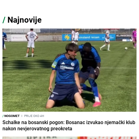
/
Najnovije
/
NOGOMET
I
PRIJE OKO 4H
Schalke na bosanski pogon: Bosanac izvukao njemački klub
nakon nevjerovatnog preokreta