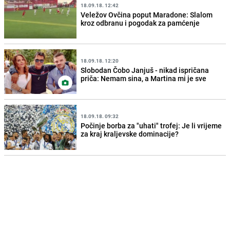
18.09.18. 12:42
Veležov Ovčina poput Maradone: Slalom
kroz odbranu i pogodak za pamćenje
18.09.18. 12:20
Slobodan Čobo Janjuš - nikad ispričana
priča: Nemam sina, a Martina mi je sve
18.09.18. 09:32
Počinje borba za "uhati" trofej: Je li vrijeme
za kraj kraljevske dominacije?