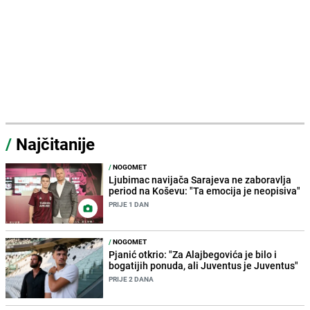
/
Najčitanije
/
NOGOMET
Ljubimac navijača Sarajeva ne zaboravlja
period na Koševu: "Ta emocija je neopisiva"
PRIJE 1 DAN
/
NOGOMET
Pjanić otkrio: "Za Alajbegovića je bilo i
bogatijih ponuda, ali Juventus je Juventus"
PRIJE 2 DANA