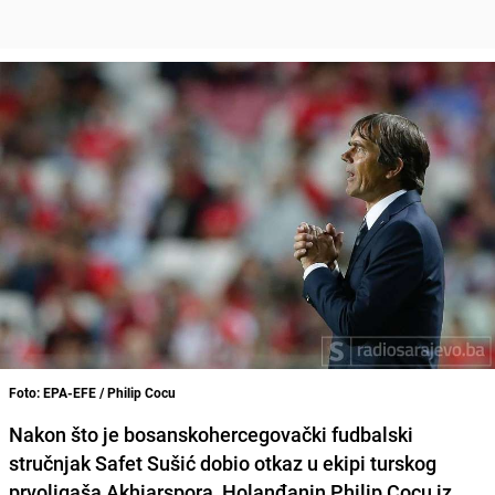
Foto: EPA-EFE / Philip Cocu
Nakon što je bosanskohercegovački fudbalski
stručnjak Safet Sušić dobio otkaz u ekipi turskog
prvoligaša Akhiarspora, Holanđanin Philip Cocu iz