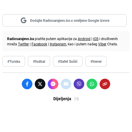
Dodajte Radiosarajevo.ba u omiljene Google izvore
Radiosarajevo.ba
pratite putem aplikacije za
Android
|
iOS
i društvenih
mreža
Twitter
|
Facebook
|
Instagram
, kao i putem našeg
Viber
Chata.
#Turska
#fudbal
#Safet Sušić
#trener
16
Dijeljenja