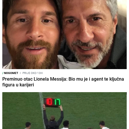
/
NOGOMET
I
PRIJE OKO 13H
Preminuo otac Lionela Messija: Bio mu je i agent te ključna
figura u karijeri