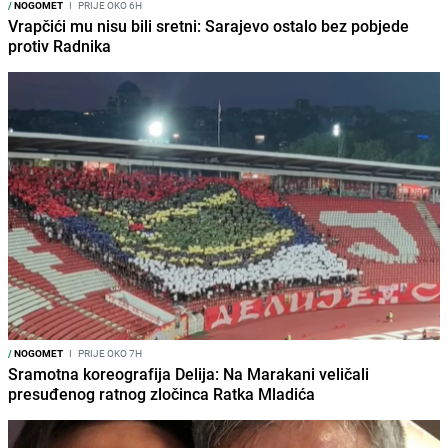
/
NOGOMET
I
PRIJE OKO 6H
Vrapčići mu nisu bili sretni: Sarajevo ostalo bez pobjede
protiv Radnika
/
NOGOMET
I
PRIJE OKO 7H
Sramotna koreografija Delija: Na Marakani veličali
presuđenog ratnog zločinca Ratka Mladića