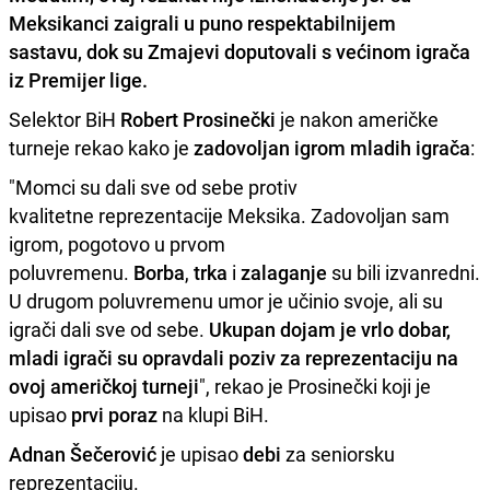
Meksikanci zaigrali u puno respektabilnijem
sastavu, dok su Zmajevi doputovali s većinom igrača
iz
Premijer lige
.
Selektor BiH
Robert Prosinečki
je nakon američke
turneje rekao kako je
zadovoljan igrom mladih igrača
:
"Momci su dali sve od sebe protiv
kvalitetne reprezentacije Meksika. Zadovoljan sam
igrom, pogotovo u prvom
poluvremenu.
Borba
,
trka
i
zalaganje
su bili izvanredni.
U drugom poluvremenu umor je učinio svoje, ali su
igrači dali sve od sebe.
Ukupan dojam je vrlo dobar,
mladi igrači su opravdali poziv za reprezentaciju na
ovoj američkoj turneji
", rekao je Prosinečki koji je
upisao
prvi poraz
na klupi BiH.
Adnan Šečerović
je upisao
debi
za seniorsku
reprezentaciju.