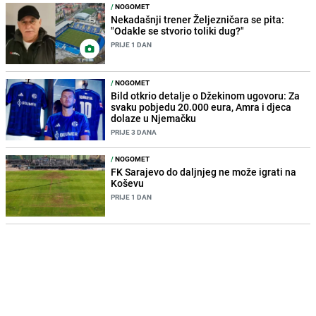
/
NOGOMET
Nekadašnji trener Željezničara se pita:
"Odakle se stvorio toliki dug?"
PRIJE 1 DAN
/
NOGOMET
Bild otkrio detalje o Džekinom ugovoru: Za
svaku pobjedu 20.000 eura, Amra i djeca
dolaze u Njemačku
PRIJE 3 DANA
/
NOGOMET
FK Sarajevo do daljnjeg ne može igrati na
Koševu
PRIJE 1 DAN