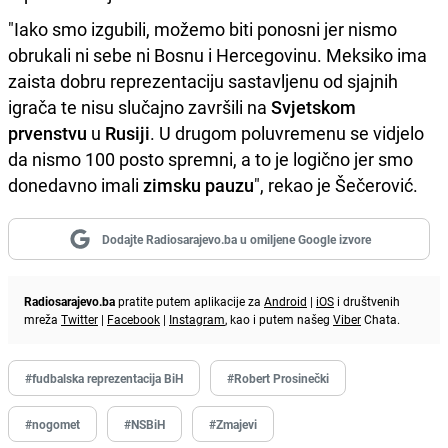
"Iako smo izgubili, možemo biti ponosni jer nismo
obrukali ni sebe ni Bosnu i Hercegovinu. Meksiko ima
zaista dobru reprezentaciju sastavljenu od sjajnih
igrača te nisu slučajno završili na
Svjetskom
prvenstvu
u
Rusiji
. U drugom poluvremenu se vidjelo
da nismo 100 posto spremni, a to je logično jer smo
donedavno imali
zimsku pauzu
", rekao je Šečerović.
Dodajte Radiosarajevo.ba u omiljene Google izvore
Radiosarajevo.ba
pratite putem aplikacije za
Android
|
iOS
i društvenih
mreža
Twitter
|
Facebook
|
Instagram
, kao i putem našeg
Viber
Chata.
#fudbalska reprezentacija BiH
#Robert Prosinečki
#nogomet
#NSBiH
#Zmajevi