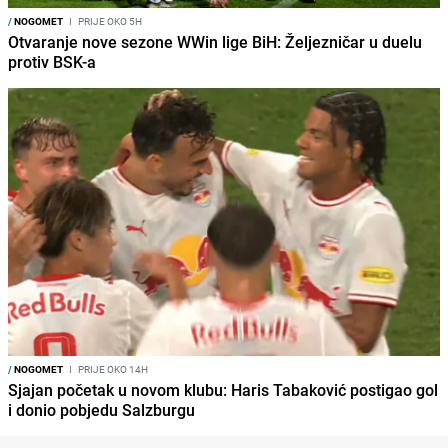
/
NOGOMET
I
PRIJE OKO 5H
Otvaranje nove sezone WWin lige BiH: Željezničar u duelu
protiv BSK-a
/
NOGOMET
I
PRIJE OKO 14H
Sjajan početak u novom klubu: Haris Tabaković postigao gol
i donio pobjedu Salzburgu