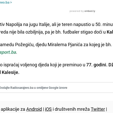
otiv Napolija na jugu Italije, ali je teren napustio u 50. min
a nije bila ozbiljnija, pa je bh. fudbaler stigao doći u
Kal
amedu Požegiću, djedu Miralema Pjanića za kojeg je bh.
sport.ba
.
o ispraćaj voljenog djeda koji je preminuo u
77. godini. 
 Kalesije.
Dodajte Radiosarajevo.ba u omiljene Google izvore
aplikacije za
Android
|
iOS
i društvenih mreža
Twitter
|