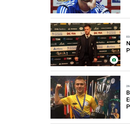
03
N
P
26
B
E
P