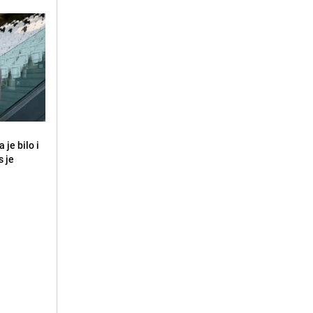
 je bilo i
s je