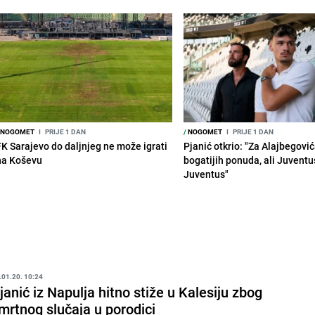
NOGOMET
I
PRIJE 1 DAN
/
NOGOMET
I
PRIJE 1 DAN
FK Sarajevo do daljnjeg ne može igrati
Pjanić otkrio: "Za Alajbegovića
na Koševu
bogatijih ponuda, ali Juventu
Juventus"
.01.20. 10:24
janić iz Napulja hitno stiže u Kalesiju zbog
mrtnog slučaja u porodici