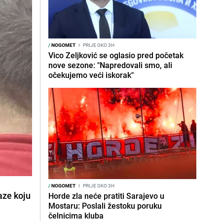
/
NOGOMET
I
PRIJE OKO 3H
Vico Zeljković se oglasio pred početak
nove sezone: "Napredovali smo, ali
očekujemo veći iskorak"
/
NOGOMET
I
PRIJE OKO 3H
aze koju
Horde zla neće pratiti Sarajevo u
Mostaru: Poslali žestoku poruku
čelnicima kluba