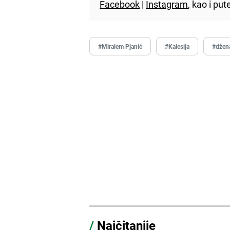
Facebook
|
Instagram
, kao i p
#Miralem Pjanić
#Kalesija
#džen
/
Najčitanije