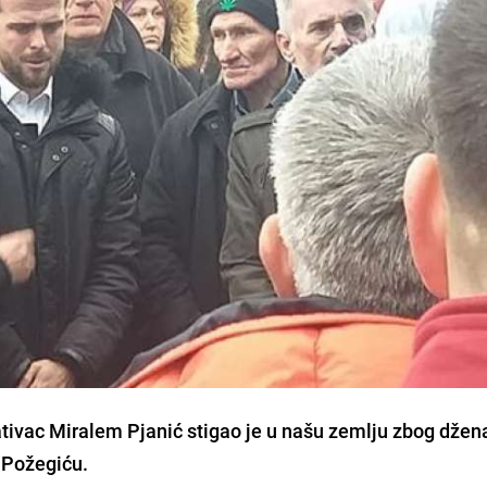
ativac
Miralem Pjanić
stigao je u našu zemlju zbog džen
 Požegiću.