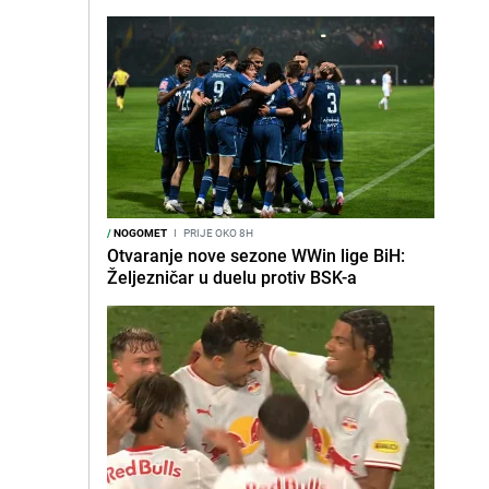
/
NOGOMET
I
PRIJE OKO 8H
Otvaranje nove sezone WWin lige BiH:
Željezničar u duelu protiv BSK-a