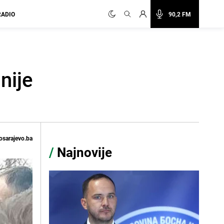
RADIO
90,2 FM
nije
osarajevo.ba
/
Najnovije