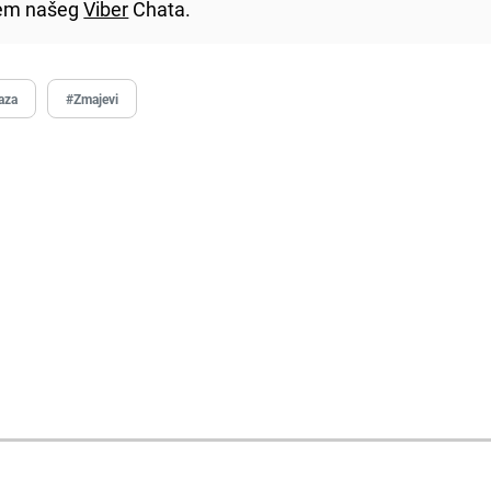
utem našeg
Viber
Chata.
aza
#Zmajevi