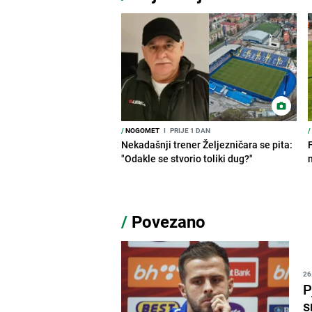
/
NOGOMET
I
PRIJE 1 DAN
/
Nekadašnji trener Željezničara se pita:
"Odakle se stvorio toliki dug?"
/
Povezano
26
P
s