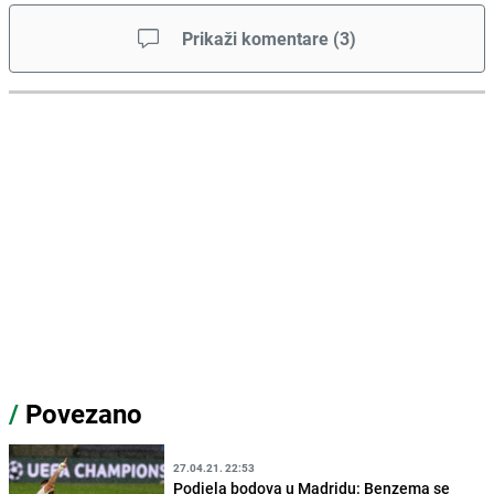
Prikaži komentare
(
3
)
/
Povezano
27.04.21. 22:53
Podjela bodova u Madridu: Benzema se