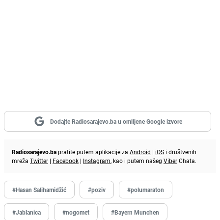
Dodajte Radiosarajevo.ba u omiljene Google izvore
Radiosarajevo.ba
pratite putem aplikacije za
Android
|
iOS
i društvenih
mreža
Twitter
|
Facebook
|
Instagram
, kao i putem našeg
Viber
Chata.
#Hasan Salihamidžić
#poziv
#polumaraton
#Jablanica
#nogomet
#Bayern Munchen