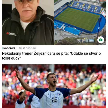
/
NOGOMET
I
PRIJE OKO 10H
Nekadašnji trener Željezničara se pita: "Odakle se stvorio
toliki dug?"