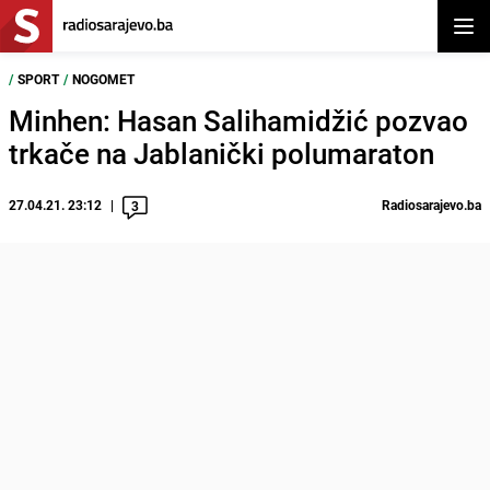
Otvor
/
SPORT
/
NOGOMET
Minhen: Hasan Salihamidžić pozvao
trkače na Jablanički polumaraton
27.04.21. 23:12
Radiosarajevo.ba
3