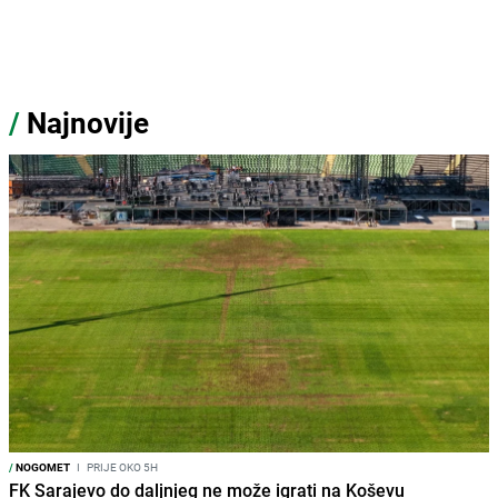
/
Najnovije
/
NOGOMET
I
PRIJE OKO 5H
FK Sarajevo do daljnjeg ne može igrati na Koševu