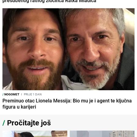
presuđenog ratnog zločinca Ratka Mladića
/
NOGOMET
I
PRIJE 1 DAN
Preminuo otac Lionela Messija: Bio mu je i agent te ključna
figura u karijeri
/
Pročitajte još