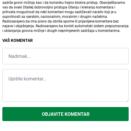
sadrže govor mržnje, kao i da korisniku trajno blokira pristup. Obaviještavamo
vas da svaki čitatelj dobrovoljno pristupa čitanju i kreiranju komentara i
prihvata mogućnost da neki komentari mogu sadržavati narativ koji je u
suprotnosti sa vjerskim, nacionalnim, moralnim i drugim načelima.
Radiosarajevo.ba ima pravo da obriše sporne ili prijavljene komentare bez
najave i objašnjenja. Radiosarajevo.ba koristi automatski sistem prepoznavanja
i uklanjanja govora mržnje i drugih neprimjerenih sadržaja u komentarima.
VAŠ KOMENTAR
OBJAVITE KOMENTAR