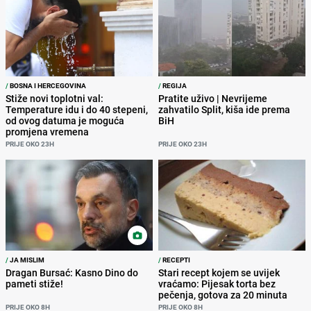
/
BOSNA I HERCEGOVINA
/
REGIJA
Stiže novi toplotni val:
Pratite uživo | Nevrijeme
Temperature idu i do 40 stepeni,
zahvatilo Split, kiša ide prema
od ovog datuma je moguća
BiH
promjena vremena
PRIJE OKO 23H
PRIJE OKO 23H
/
JA MISLIM
/
RECEPTI
Dragan Bursać: Kasno Dino do
Stari recept kojem se uvijek
pameti stiže!
vraćamo: Pijesak torta bez
pečenja, gotova za 20 minuta
PRIJE OKO 8H
PRIJE OKO 8H