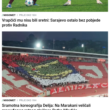
/
NOGOMET
I
PRIJE OKO 18H
Vrapčići mu nisu bili sretni: Sarajevo ostalo bez pobjede
protiv Radnika
/
NOGOMET
I
PRIJE OKO 19H
Sramotna koreografija Delija: Na Marakani veličali