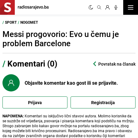
Otvor
/
SPORT
/
NOGOMET
Messi progovorio: Evo u čemu je
problem Barcelone
/
Komentari (0)
Povratak na članak
Objavite komentar kao gost ili se prijavite.
Prijava
Registracija
NAPOMENA:
Komentari su isključivo lični stavovi autora. Molimo korisnike da
se suzdrže od vrijeđanja, psovanja i pisanja komentara koji podstiču na mržnju.
Strogo zabranjen bilo kakav govor mržnje na portalu radiosarajevo.ba, zbog
kojeg možete biti krivično procesuirani. Radiosarajevo.ba ima pravo i obavezu
da na zahtjev zvaničnih organa dostavi podatke o korisniku čiji komentari