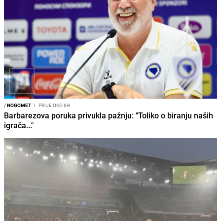
/
NOGOMET
I
PRIJE OKO 6H
Barbarezova poruka privukla pažnju: "Toliko o biranju naših
igrača..."