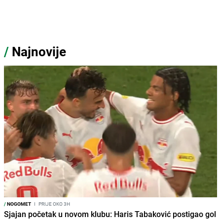
/
Najnovije
/
NOGOMET
I
PRIJE OKO 3H
Sjajan početak u novom klubu: Haris Tabaković postigao gol