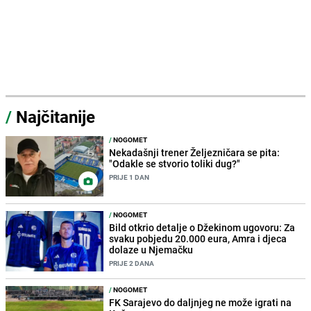
/
Najčitanije
/
NOGOMET
Nekadašnji trener Željezničara se pita:
"Odakle se stvorio toliki dug?"
PRIJE 1 DAN
/
NOGOMET
Bild otkrio detalje o Džekinom ugovoru: Za
svaku pobjedu 20.000 eura, Amra i djeca
dolaze u Njemačku
PRIJE 2 DANA
/
NOGOMET
FK Sarajevo do daljnjeg ne može igrati na