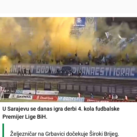
U Sarajevu se danas igra derbi 4. kola fudbalske
Premijer Lige BiH.
Željezničar na Grbavici dočekuje Široki Brijeg.