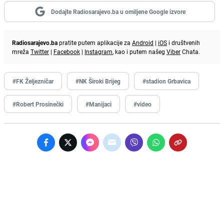
Dodajte Radiosarajevo.ba u omiljene Google izvore
Radiosarajevo.ba
pratite putem aplikacije za
Android
|
iOS
i društvenih
mreža
Twitter
|
Facebook
|
Instagram
, kao i putem našeg
Viber
Chata.
#FK Željezničar
#NK Široki Brijeg
#stadion Grbavica
#Robert Prosinečki
#Manijaci
#video