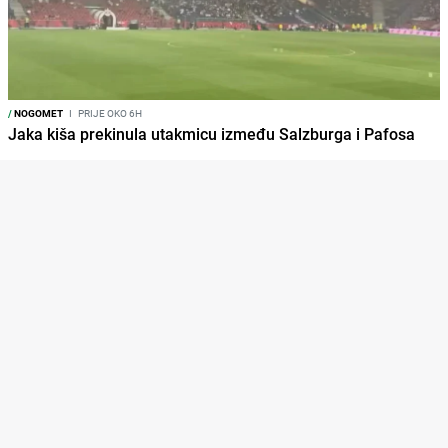
/
NOGOMET
I
PRIJE OKO 6H
Jaka kiša prekinula utakmicu između Salzburga i Pafosa