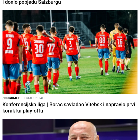
i donio pobjedu Salzburgu
/
NOGOMET
I
PRIJE OKO 4H
Konferencijska liga | Borac savladao Vitebsk i napravio prvi
korak ka play-offu