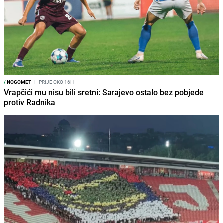
/
NOGOMET
I
PRIJE OKO 16H
Vrapčići mu nisu bili sretni: Sarajevo ostalo bez pobjede
protiv Radnika