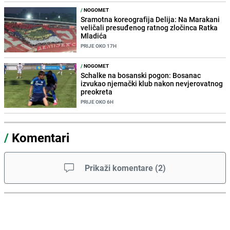
/
NOGOMET
Sramotna koreografija Delija: Na Marakani
veličali presuđenog ratnog zločinca Ratka
Mladića
PRIJE OKO 17H
/
NOGOMET
Schalke na bosanski pogon: Bosanac
izvukao njemački klub nakon nevjerovatnog
preokreta
PRIJE OKO 6H
/
Komentari
Prikaži komentare
(
2
)