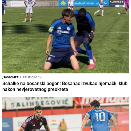
/
NOGOMET
I
PRIJE OKO 6H
Schalke na bosanski pogon: Bosanac izvukao njemački klub
nakon nevjerovatnog preokreta