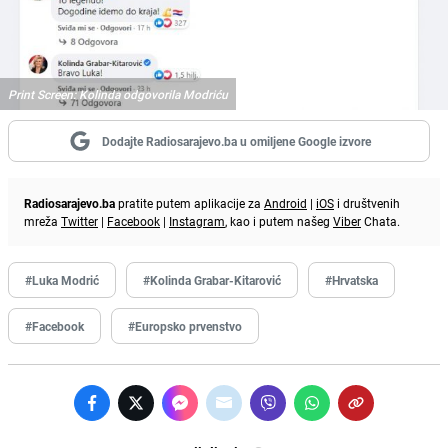
Print Screen: Kolinda odgovorila Modriću
Dodajte Radiosarajevo.ba u omiljene Google izvore
Radiosarajevo.ba
pratite putem aplikacije za
Android
|
iOS
i društvenih
mreža
Twitter
|
Facebook
|
Instagram
, kao i putem našeg
Viber
Chata.
#Luka Modrić
#Kolinda Grabar-Kitarović
#Hrvatska
#Facebook
#Europsko prvenstvo