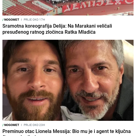
/
NOGOMET
I
PRIJE OKO 17H
Sramotna koreografija Delija: Na Marakani veličali
presuđenog ratnog zločinca Ratka Mladića
/
NOGOMET
I
PRIJE OKO 23H
Preminuo otac Lionela Messija: Bio mu je i agent te ključna