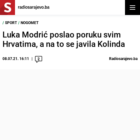
Otvor
/
SPORT
/
NOGOMET
Luka Modrić poslao poruku svim
Hrvatima, a na to se javila Kolinda
08.07.21. 16:11
Radiosarajevo.ba
2