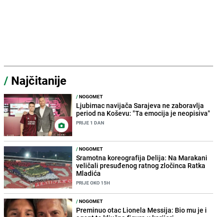
/
Najčitanije
/
NOGOMET
Ljubimac navijača Sarajeva ne zaboravlja
period na Koševu: "Ta emocija je neopisiva"
PRIJE 1 DAN
/
NOGOMET
Sramotna koreografija Delija: Na Marakani
veličali presuđenog ratnog zločinca Ratka
Mladića
PRIJE OKO 15H
/
NOGOMET
Preminuo otac Lionela Messija: Bio mu je i