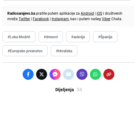
Radiosarajevo.ba
pratite putem aplikacije za
Android
|
iOS
i društvenih
mreža
Twitter
|
Facebook
|
Instagram
, kao i putem našeg
Viber
Chata.
#Luka Modrić
#dresovi
#aukcija
#Španija
#Europsko prvenstvo
#Hrvatska
34
Dijeljenja