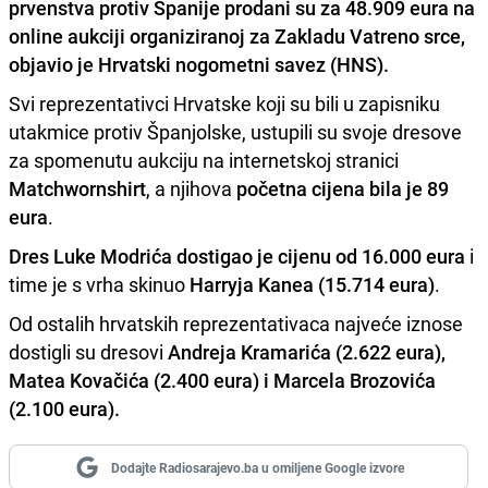
prvenstva protiv Španije
prodani su za 48.909 eura
na
online aukciji organiziranoj za
Zakladu Vatreno srce
,
objavio je Hrvatski nogometni savez (HNS).
Svi reprezentativci Hrvatske koji su bili u zapisniku
utakmice protiv Španjolske, ustupili su svoje dresove
za spomenutu aukciju na internetskoj stranici
Matchwornshirt
, a njihova
početna cijena bila je 89
eura
.
Dres Luke Modrića dostigao je cijenu od 16.000 eura
i
time je s vrha skinuo
Harryja Kanea (15.714 eura)
.
Od ostalih hrvatskih reprezentativaca najveće iznose
dostigli su dresovi
Andreja Kramarića (2.622 eura),
Matea Kovačića (2.400 eura) i Marcela Brozovića
(2.100 eura).
Dodajte Radiosarajevo.ba u omiljene Google izvore