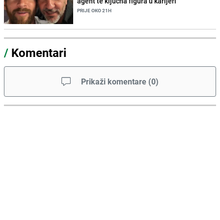
agent te ključna figura u karijeri
PRIJE OKO 21H
/
Komentari
Prikaži komentare
(
0
)