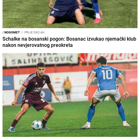
/
NOGOMET
I
PRIJE OKO 4H
Schalke na bosanski pogon: Bosanac izvukao njemački klub
nakon nevjerovatnog preokreta