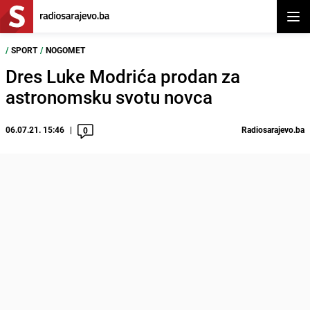
Otvor
/
SPORT
/
NOGOMET
Dres Luke Modrića prodan za
astronomsku svotu novca
06.07.21. 15:46
Radiosarajevo.ba
0