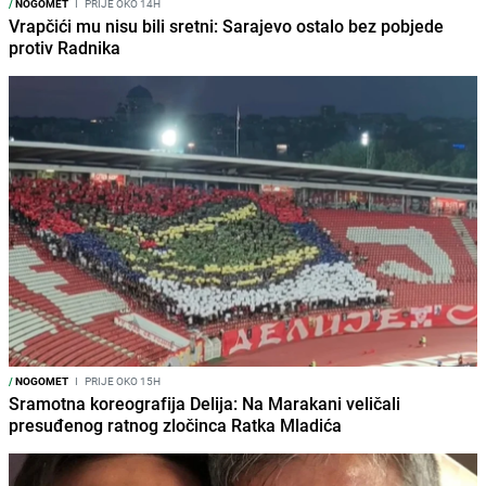
/
NOGOMET
I
PRIJE OKO 14H
Vrapčići mu nisu bili sretni: Sarajevo ostalo bez pobjede
protiv Radnika
/
NOGOMET
I
PRIJE OKO 15H
Sramotna koreografija Delija: Na Marakani veličali
presuđenog ratnog zločinca Ratka Mladića