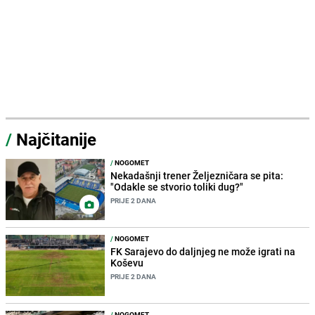
/
Najčitanije
/
NOGOMET
Nekadašnji trener Željezničara se pita:
"Odakle se stvorio toliki dug?"
PRIJE 2 DANA
/
NOGOMET
FK Sarajevo do daljnjeg ne može igrati na
Koševu
PRIJE 2 DANA
/
NOGOMET