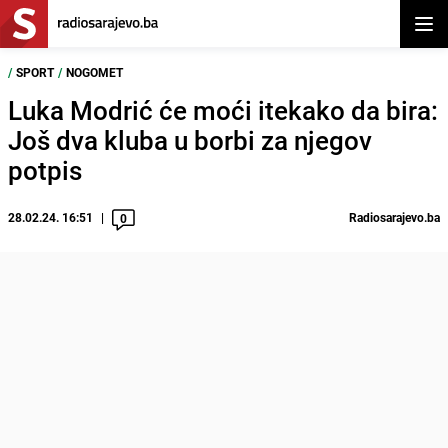
Otvor
/
SPORT
/
NOGOMET
Luka Modrić će moći itekako da bira:
Još dva kluba u borbi za njegov
potpis
28.02.24. 16:51
Radiosarajevo.ba
0