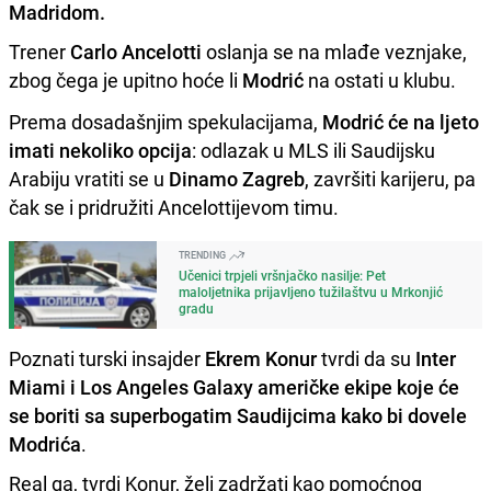
Madridom.
Trener
Carlo Ancelotti
oslanja se na mlađe veznjake,
zbog čega je upitno hoće li
Modrić
na ostati u klubu.
Prema dosadašnjim spekulacijama,
Modrić će na ljeto
imati nekoliko opcija
: odlazak u MLS ili Saudijsku
Arabiju vratiti se u
Dinamo Zagreb
, završiti karijeru, pa
čak se i pridružiti Ancelottijevom timu.
TRENDING
Učenici trpjeli vršnjačko nasilje: Pet
maloljetnika prijavljeno tužilaštvu u Mrkonjić
gradu
Poznati turski insajder
Ekrem Konur
tvrdi da su
Inter
Miami i Los Angeles Galaxy američke ekipe koje će
se boriti sa superbogatim Saudijcima kako bi dovele
Modrića
.
Real ga, tvrdi Konur, želi zadržati kao pomoćnog