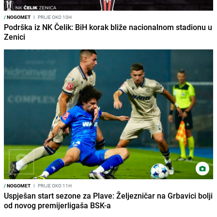
/
NOGOMET
I
PRIJE OKO 10H
Podrška iz NK Čelik: BiH korak bliže nacionalnom stadionu u
Zenici
/
NOGOMET
I
PRIJE OKO 11H
Uspješan start sezone za Plave: Željezničar na Grbavici bolji
od novog premijerligaša BSK-a