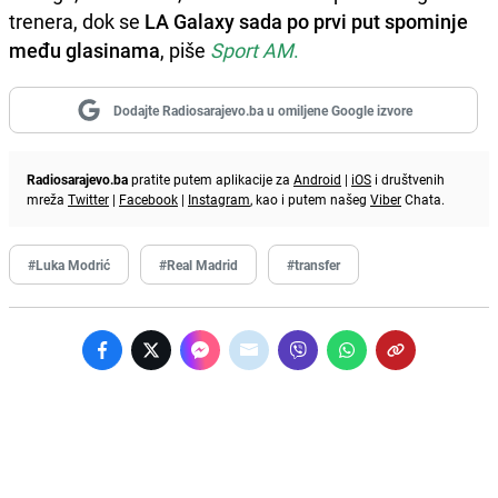
trenera, dok se
LA Galaxy sada po prvi put spominje
među glasinama
, piše
Sport AM
.
Dodajte Radiosarajevo.ba u omiljene Google izvore
Radiosarajevo.ba
pratite putem aplikacije za
Android
|
iOS
i društvenih
mreža
Twitter
|
Facebook
|
Instagram
, kao i putem našeg
Viber
Chata.
#Luka Modrić
#Real Madrid
#transfer