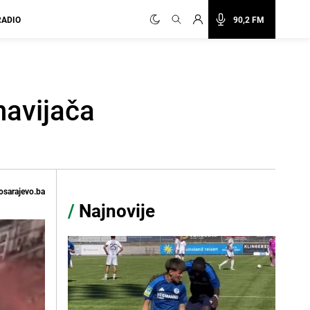
RADIO
90,2 FM
navijača
osarajevo.ba
/
Najnovije