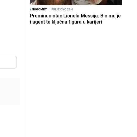
/
NOGOMET
I
PRIJE OKO 22H
Preminuo otac Lionela Messija: Bio mu je
i agent te ključna figura u karijeri