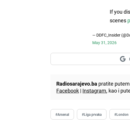
If you d
scenes
p
— DDFC_Insider (@D
May 31, 2026
Radiosarajevo.ba
pratite putem 
Facebook
|
Instagram
, kao i p
#Arsenal
#Liga prvaka
#London