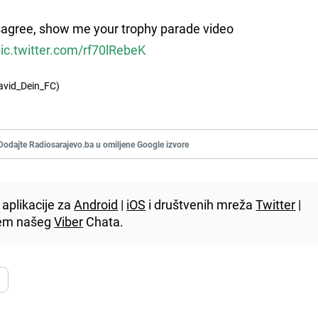
isagree, show me your trophy parade video
ic.twitter.com/rf70lRebeK
avid_Dein_FC)
Dodajte Radiosarajevo.ba u omiljene Google izvore
aplikacije za
Android
|
iOS
i društvenih mreža
Twitter
|
utem našeg
Viber
Chata.