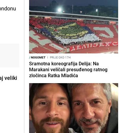
 Londonu
/
NOGOMET
I
PRIJE OKO 17H
Sramotna koreografija Delija: Na
Marakani veličali presuđenog ratnog
zločinca Ratka Mladića
j veliki