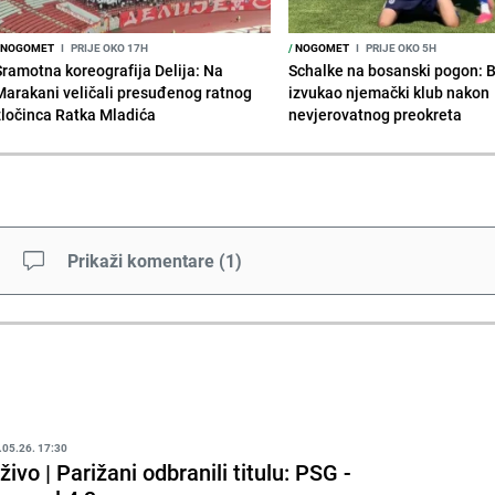
NOGOMET
I
PRIJE OKO 17H
/
NOGOMET
I
PRIJE OKO 5H
Sramotna koreografija Delija: Na
Schalke na bosanski pogon: 
Marakani veličali presuđenog ratnog
izvukao njemački klub nakon
zločinca Ratka Mladića
nevjerovatnog preokreta
Prikaži komentare
(
1
)
.05.26. 17:30
živo | Parižani odbranili titulu: PSG -