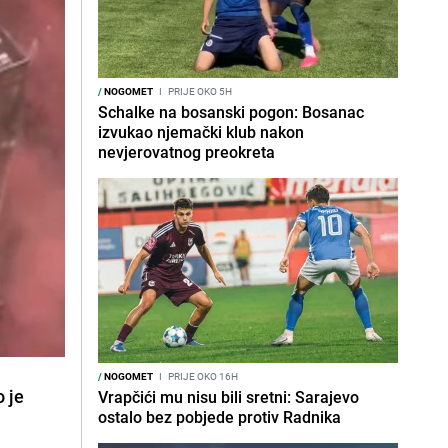
/
NOGOMET
I
PRIJE OKO 5H
Schalke na bosanski pogon: Bosanac
izvukao njemački klub nakon
nevjerovatnog preokreta
/
NOGOMET
I
PRIJE OKO 16H
o je
Vrapčići mu nisu bili sretni: Sarajevo
ostalo bez pobjede protiv Radnika