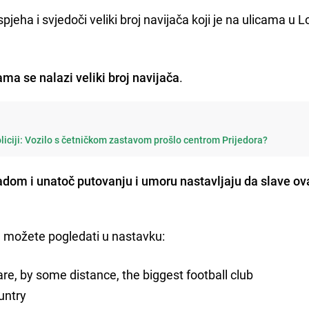
spjeha i svjedoči veliki broj navijača koji je na ulicama u
.
ama se nalazi veliki broj navijača
.
policiji: Vozilo s četničkom zastavom prošlo centrom Prijedora?
dom i unatoč putovanju i umoru nastavljaju da slave ova
 možete pogledati u nastavku:
re, by some distance, the biggest football club
untry