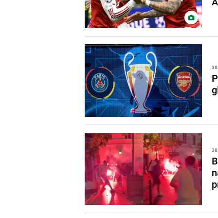
A
30
P
g
30
B
n
p