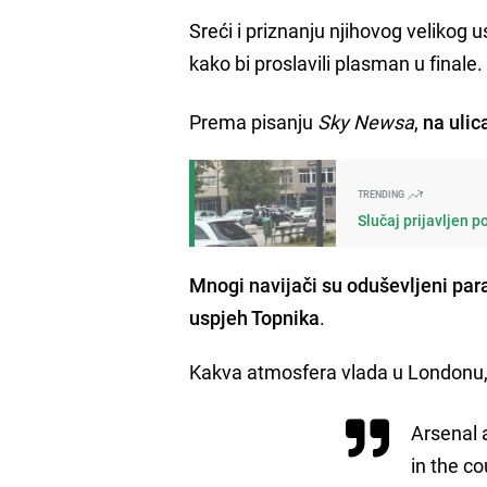
Sreći i priznanju njihovog velikog u
kako bi proslavili plasman u finale
Prema pisanju
Sky
Newsa
,
na ulic
TRENDING
Slučaj prijavljen 
Mnogi navijači su oduševljeni para
uspjeh Topnika
.
Kakva atmosfera vlada u Londonu,
Arsenal a
in the co