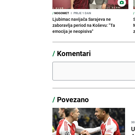
/
NOGOMET
I
PRIJE 1 DAN
/
Ljubimac navijača Sarajeva ne
zaboravlja period na Koševu: "Ta
emocija je neopisiva"
/
Komentari
/
Povezano
30
U