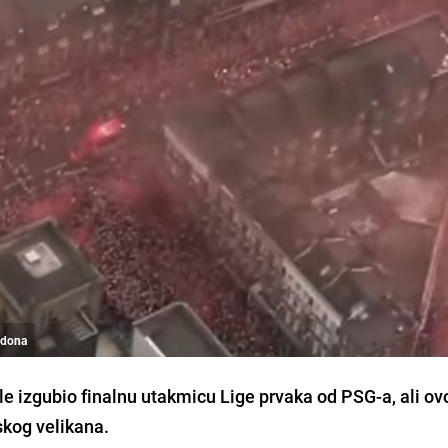
ndona
ale izgubio finalnu utakmicu Lige prvaka od PSG-a, ali ov
skog velikana.