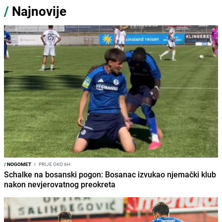
/
Najnovije
/
NOGOMET
I
PRIJE OKO 6H
Schalke na bosanski pogon: Bosanac izvukao njemački klub
nakon nevjerovatnog preokreta