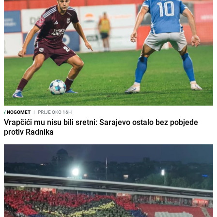
/
NOGOMET
I
PRIJE OKO 16H
Vrapčići mu nisu bili sretni: Sarajevo ostalo bez pobjede
protiv Radnika