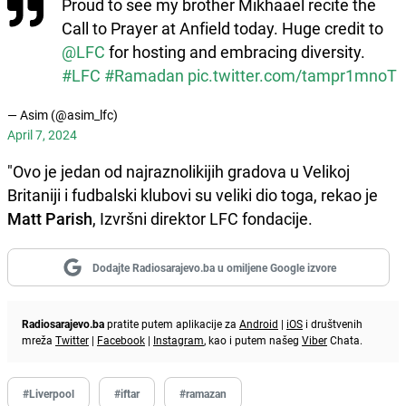
Proud to see my brother Mikhaael recite the
Call to Prayer at Anfield today. Huge credit to
@LFC
for hosting and embracing diversity.
#LFC
#Ramadan
pic.twitter.com/tampr1mnoT
— Asim (@asim_lfc)
April 7, 2024
"Ovo je jedan od najraznolikijih gradova u Velikoj
Britaniji i fudbalski klubovi su veliki dio toga, rekao je
Matt Parish
, Izvršni direktor LFC fondacije.
Dodajte Radiosarajevo.ba u omiljene Google izvore
Radiosarajevo.ba
pratite putem aplikacije za
Android
|
iOS
i društvenih
mreža
Twitter
|
Facebook
|
Instagram
, kao i putem našeg
Viber
Chata.
#Liverpool
#iftar
#ramazan