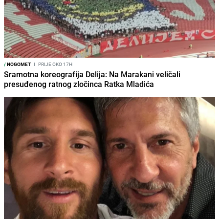
/
NOGOMET
I
PRIJE OKO 17H
Sramotna koreografija Delija: Na Marakani veličali
presuđenog ratnog zločinca Ratka Mladića