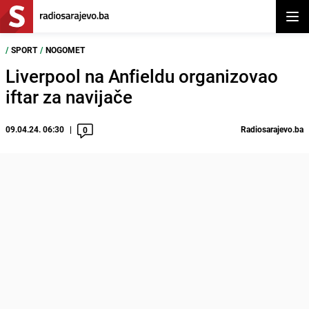
Otvor
/
SPORT
/
NOGOMET
Liverpool na Anfieldu organizovao
iftar za navijače
09.04.24. 06:30
Radiosarajevo.ba
0