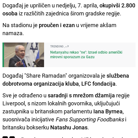
Događaj je upriličen u nedjelju, 7. aprila,
okupivši 2.800
osoba
iz različitih zajednica širom gradske regije.
Na stadionu je
proučen i ezan
u vrijeme akšam
namaza.
TRENDING
Netanyahu rekao "ne": Izrael odbio američki
mirovni sporazum za Gazu
Događaj "Share Ramadan" organizovala je
službena
dobrotvorna organizacija kluba
,
LFC fondacija
.
Sve je odrađeno u
saradnji s mrežom džamija
regije
Liverpool, s nizom lokalnih govornika, uključujući
zastupnika u britanskom parlamentu
Iana Byrnea
,
suosnivača inicijative
Fans Supporting Foodbanks
i
britansku bokserku
Natashu Jonas
.