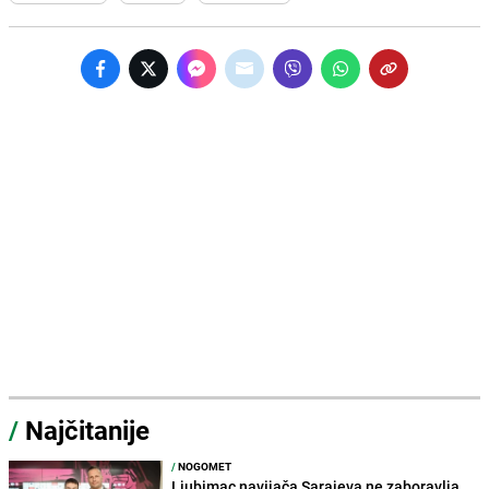
/
Najčitanije
/
NOGOMET
Ljubimac navijača Sarajeva ne zaboravlja