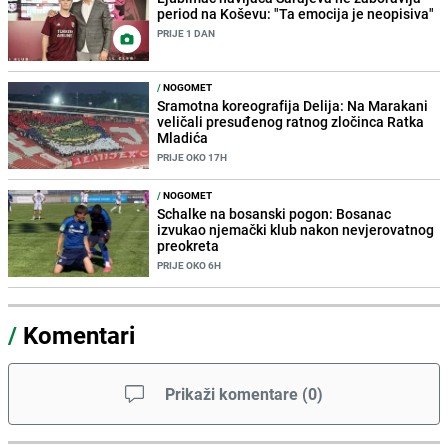
period na Koševu: "Ta emocija je neopisiva"
PRIJE 1 DAN
/
NOGOMET
Sramotna koreografija Delija: Na Marakani
veličali presuđenog ratnog zločinca Ratka
Mladića
PRIJE OKO 17H
/
NOGOMET
Schalke na bosanski pogon: Bosanac
izvukao njemački klub nakon nevjerovatnog
preokreta
PRIJE OKO 6H
/
Komentari
Prikaži komentare
(
0
)