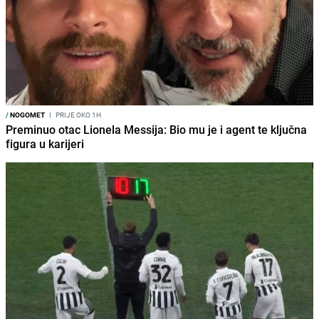
/
NOGOMET
I
PRIJE OKO 1H
Preminuo otac Lionela Messija: Bio mu je i agent te ključna
figura u karijeri