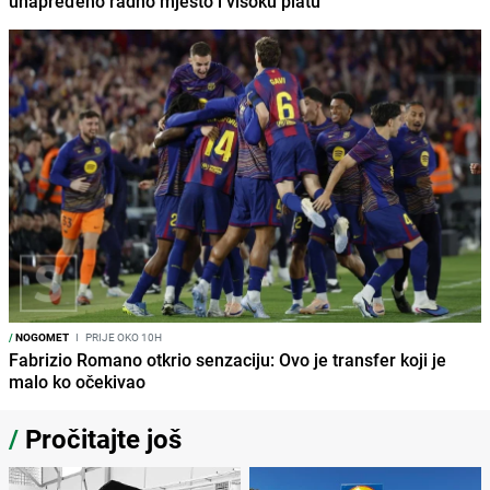
unapređeno radno mjesto i visoku platu
/
NOGOMET
I
PRIJE OKO 10H
Fabrizio Romano otkrio senzaciju: Ovo je transfer koji je
malo ko očekivao
/
Pročitajte još