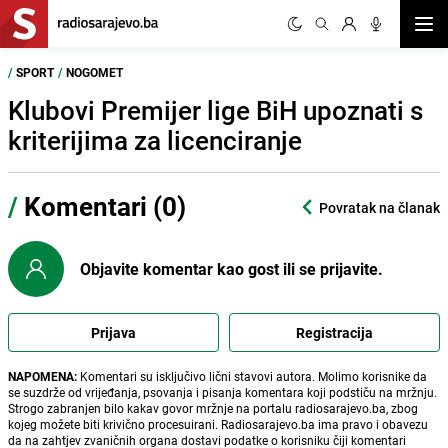
Otvor
/
SPORT
/
NOGOMET
Klubovi Premijer lige BiH upoznati s
kriterijima za licenciranje
/
Komentari (0)
Povratak na članak
Objavite komentar kao gost ili se prijavite.
Prijava
Registracija
NAPOMENA:
Komentari su isključivo lični stavovi autora. Molimo korisnike da
se suzdrže od vrijeđanja, psovanja i pisanja komentara koji podstiču na mržnju.
Strogo zabranjen bilo kakav govor mržnje na portalu radiosarajevo.ba, zbog
kojeg možete biti krivično procesuirani. Radiosarajevo.ba ima pravo i obavezu
da na zahtjev zvaničnih organa dostavi podatke o korisniku čiji komentari