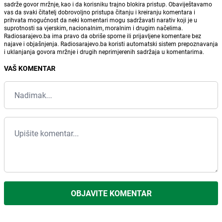
sadrže govor mržnje, kao i da korisniku trajno blokira pristup. Obaviještavamo
vas da svaki čitatelj dobrovoljno pristupa čitanju i kreiranju komentara i
prihvata mogućnost da neki komentari mogu sadržavati narativ koji je u
suprotnosti sa vjerskim, nacionalnim, moralnim i drugim načelima.
Radiosarajevo.ba ima pravo da obriše sporne ili prijavljene komentare bez
najave i objašnjenja. Radiosarajevo.ba koristi automatski sistem prepoznavanja
i uklanjanja govora mržnje i drugih neprimjerenih sadržaja u komentarima.
VAŠ KOMENTAR
OBJAVITE KOMENTAR