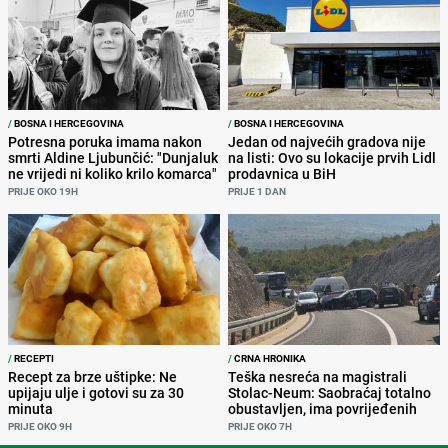
/
BOSNA I HERCEGOVINA
/
BOSNA I HERCEGOVINA
Potresna poruka imama nakon
Jedan od najvećih gradova nije
smrti Aldine Ljubunčić: "Dunjaluk
na listi: Ovo su lokacije prvih Lidl
ne vrijedi ni koliko krilo komarca"
prodavnica u BiH
PRIJE OKO 19H
PRIJE 1 DAN
/
RECEPTI
/
CRNA HRONIKA
Recept za brze uštipke: Ne
Teška nesreća na magistrali
upijaju ulje i gotovi su za 30
Stolac-Neum: Saobraćaj totalno
minuta
obustavljen, ima povrijeđenih
PRIJE OKO 9H
PRIJE OKO 7H