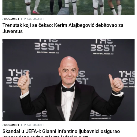
/
NOGOMET
I
PRIJE OKO 2H
Trenutak koji se čekao: Kerim Alajbegović debitovao za
Juventus
/
NOGOMET
I
PRIJE OKO 8H
Skandal u UEFA-i: Gianni Infantino ljubavnici osigurao