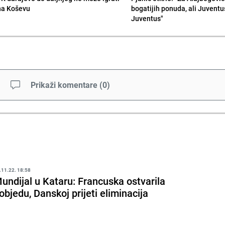
na Koševu
bogatijih ponuda, ali Juventu
Juventus"
Prikaži komentare
(
0
)
.11.22. 18:58
undijal u Kataru: Francuska ostvarila
objedu, Danskoj prijeti eliminacija