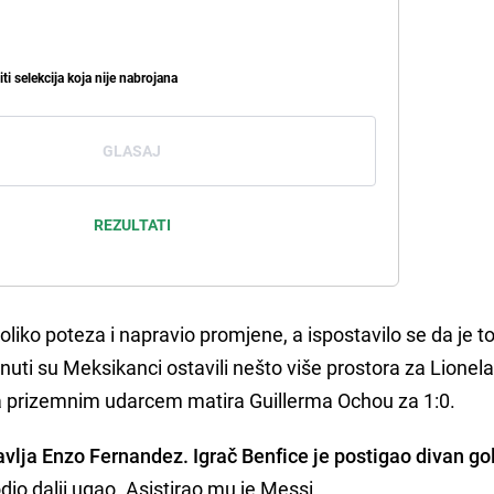
iti selekcija koja nije nabrojana
GLASAJ
REZULTATI
iko poteza i napravio promjene, a ispostavilo se da je to
nuti su Meksikanci ostavili nešto više prostora za Lionel
a prizemnim udarcem matira Guillerma Ochou za 1:0.
vlja Enzo Fernandez. Igrač Benfice je postigao divan gol
odio dalji ugao. Asistirao mu je Messi.