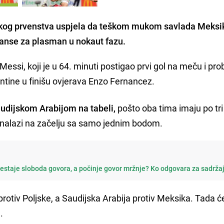
skog prvenstva uspjela da teškom mukom savlada Meksi
 šanse za plasman u nokaut fazu.
Messi, koji je u 64. minuti postigao prvi gol na meču i pro
ntine u finišu ovjerava Enzo Fernancez.
udijskom Arabijom na tabeli,
pošto oba tima imaju po tri
se nalazi na začelju sa samo jednim bodom.
restaje sloboda govora, a počinje govor mržnje? Ko odgovara za sadrža
rotiv Poljske, a Saudijska Arabija protiv Meksika. Tada ć
.