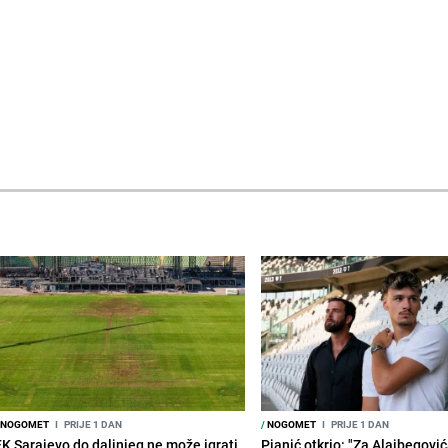
NOGOMET
I
PRIJE 1 DAN
/
NOGOMET
I
PRIJE 1 DAN
FK Sarajevo do daljnjeg ne može igrati
Pjanić otkrio: "Za Alajbegovića