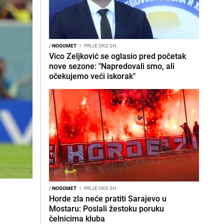
/
NOGOMET
I
PRIJE OKO 2H
Vico Zeljković se oglasio pred početak
nove sezone: "Napredovali smo, ali
očekujemo veći iskorak"
/
NOGOMET
I
PRIJE OKO 3H
Horde zla neće pratiti Sarajevo u
Mostaru: Poslali žestoku poruku
čelnicima kluba