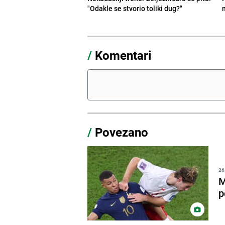
"Odakle se stvorio toliki dug?"
/
Komentari
/
Povezano
26
M
p