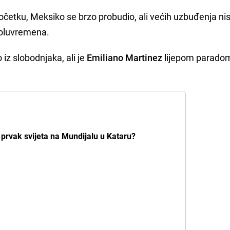
početku, Meksiko se brzo probudio, ali većih uzbuđenja n
poluvremena.
 iz slobodnjaka, ali je
Emiliano Martinez
lijepom parado
i prvak svijeta na Mundijalu u Kataru?