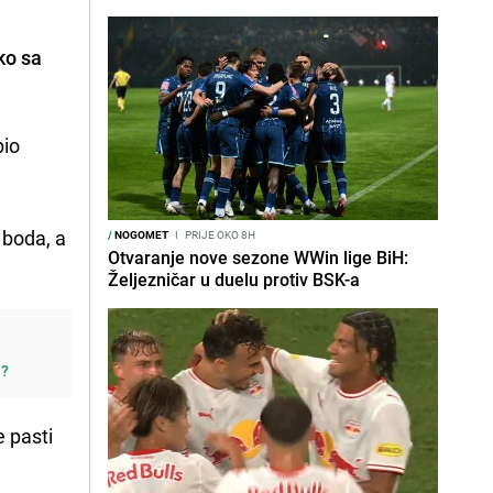
ko sa
bio
 boda, a
/
NOGOMET
I
PRIJE OKO 8H
Otvaranje nove sezone WWin lige BiH:
Željezničar u duelu protiv BSK-a
j?
e pasti