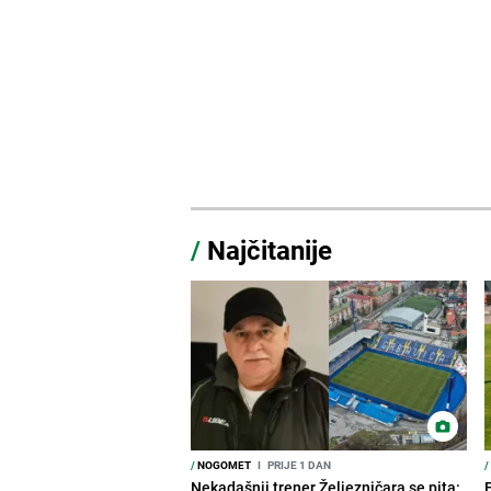
/
Najčitanije
/
NOGOMET
I
PRIJE 1 DAN
/
Nekadašnji trener Željezničara se pita: