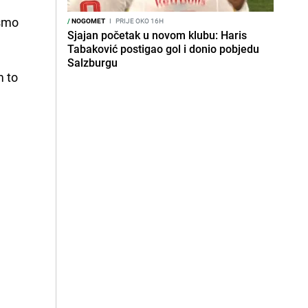
ismo
/
NOGOMET
I
PRIJE OKO 16H
Sjajan početak u novom klubu: Haris
Tabaković postigao gol i donio pobjedu
Salzburgu
m to