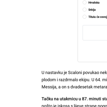
Hrvatska
Srbija
Titulu će osvoj
U nastavku je Scaloni povukao nekol
plodom i razdrmalo ekipu. U 64. mi
Messija, a on s dvadesetak metar
Tačku na utakmicu u 87. minuti sta
pošto je iskosa s lijeve strane pog