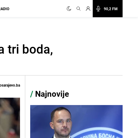
RADIO
90,2 FM
 tri boda,
osarajevo.ba
/
Najnovije