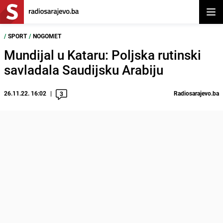
Otvor
/
SPORT
/
NOGOMET
Mundijal u Kataru: Poljska rutinski
savladala Saudijsku Arabiju
26.11.22. 16:02
Radiosarajevo.ba
3