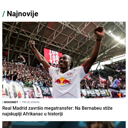
/
Najnovije
/
NOGOMET
I
PRIJE 40MIN
Real Madrid završio megatransfer: Na Bernabeu stiže
najskuplji Afrikanac u historiji