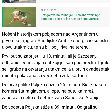
22.11.22. 19:03
Bez golova na Mundijalu: Lewandowski nije
pogodio s bijele tačke, Ochoa heroj Meksika
Nošeni historijskom pobjedom nad Argentinom u
prvom kolu, igrači Saudijske Arabije energično su ušli i
u ovu utakmicu, te su bili bolji rival na terenu.
Prvi put su zaprijetili u 13. minuti, ali je Szczesny
odbranio jedan sjajan šut koji je išao pod prečku. Igralo
se i grubo na otvaranju utakmice, a u prvih dvadesetak
minuta pokazana su već četiri žuta kartona.
Do prve prilike Poljska stiže u 25. minuti. Bielik nakon
kornera šutira glavom, a loptu na putu ka mreži
zaustavlja neko od defanzivaca Saudijske Arabije.
Do vodstva Poljska stiže
u 39. minuti.
Odigrali su