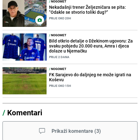
/
NOGOMET
Nekadašnji trener Željezničara se pita:
"Odakle se stvorio toliki dug?"
PRIJE OKO 20H
/
NOGOMET
Bild otkrio detalje o Džekinom ugovoru: Za
svaku pobjedu 20.000 eura, Amra i djeca
dolaze u Njemačku
PRIJE 2 DANA
/
NOGOMET
FK Sarajevo do daljnjeg ne može igrati na
Koševu
PRIJE OKO 15H
/
Komentari
Prikaži komentare
(
3
)