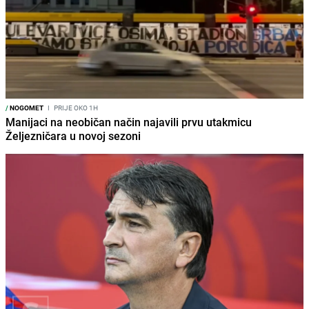
/
NOGOMET
I
PRIJE OKO 1H
Manijaci na neobičan način najavili prvu utakmicu
Željezničara u novoj sezoni