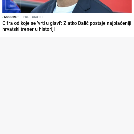
/
NOGOMET
I
PRIJE OKO 2H
Cifra od koje se 'vrti u glavi': Zlatko Dalić postaje najplaćeniji
hrvatski trener u historiji