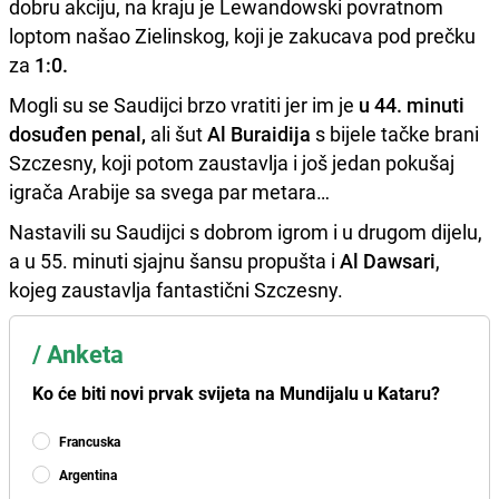
dobru akciju, na kraju je Lewandowski povratnom
loptom našao Zielinskog, koji je zakucava pod prečku
za
1:0.
Mogli su se Saudijci brzo vratiti jer im je
u 44. minuti
dosuđen penal,
ali šut
Al Buraidija
s bijele tačke brani
Szczesny, koji potom zaustavlja i još jedan pokušaj
igrača Arabije sa svega par metara…
Nastavili su Saudijci s dobrom igrom i u drugom dijelu,
a u 55. minuti sjajnu šansu propušta i
Al Dawsari
,
kojeg zaustavlja fantastični Szczesny.
/
Anketa
Ko će biti novi prvak svijeta na Mundijalu u Kataru?
Francuska
Argentina