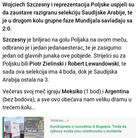
Wojciech Szczesny i reprezentacija Poljske uspjeli su
da zaustave razigranu selekciju Saudijske Arabije, te
je u drugom kolu grupne faze Mundijala savladaju sa
2:0.
Szczesny
je briljirao na golu Poljaka na ovom meču,
odbranio je i jedan jedanaesterac, te je zasigurno
jedan od glavnih junaka ove pobjede. Strijelci su za
Poljsku bili
Piotr Zielinski i Robert Lewandowski
, te
sada ova selekcija ima 4 boda, dok je Saudijska
Arabija ostala na 3.
Večeras svoj meč igraju
Meksiko
(1 bod) i
Argentina
(bez bodova), a sve ovo obećava nam veliku dramu u
trećem kolu…
TRENDING
EuroExpress o navodima iz Bugojna: Tvrde da
njihova vozila nisu učestvovala u incidentu