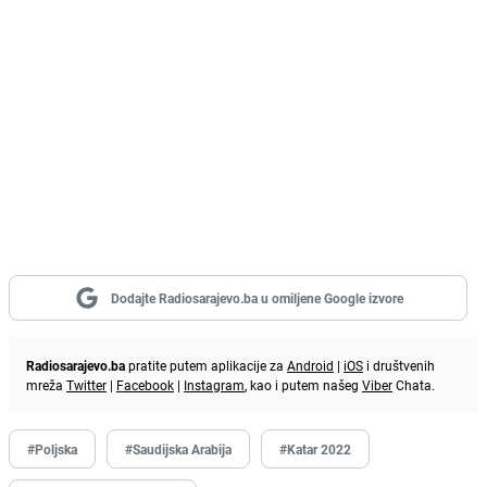
Dodajte Radiosarajevo.ba u omiljene Google izvore
Radiosarajevo.ba
pratite putem aplikacije za
Android
|
iOS
i društvenih
mreža
Twitter
|
Facebook
|
Instagram
, kao i putem našeg
Viber
Chata.
#Poljska
#Saudijska Arabija
#Katar 2022