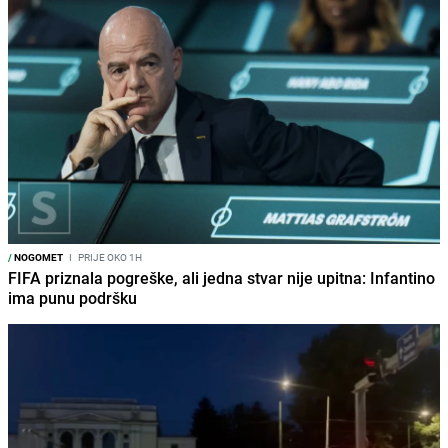
/
NOGOMET
I
PRIJE OKO 1H
FIFA priznala pogreške, ali jedna stvar nije upitna: Infantino
ima punu podršku