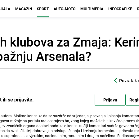
HALA
MAGAZIN
SPORT
AUTO-MOTO
MULTIMEDIA
INFOGRAFIKE
ih klubova za Zmaja: Ker
pažnju Arsenala?
Povratak 
li se prijavite.
Prijava
Regi
i autora. Molimo korisnike da se suzdrže od vrijeđanja, psovanja i pisanja komentara
govor mržnje na portalu radiosarajevo.ba, zbog kojeg možete biti krivično procesuir
ev zvaničnih organa dostavi podatke o korisniku čiji komentari sadrže govor mržnj
vas da svaki čitatelj dobrovoljno pristupa čitanju i kreiranju komentara i prihvata 
e u suprotnosti sa vjerskim, nacionalnim, moralnim i drugim načelima. Radiosaraje