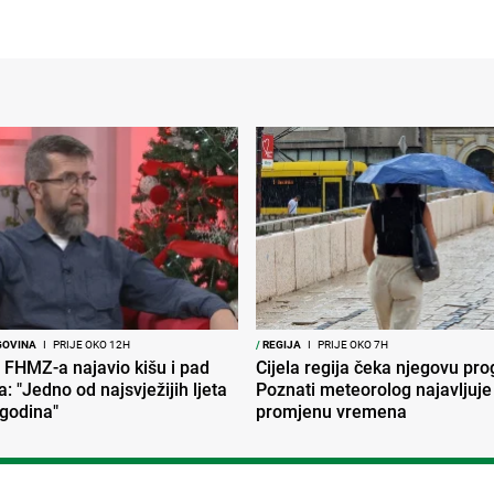
GOVINA
I
PRIJE OKO 12H
/
REGIJA
I
PRIJE OKO 7H
 FHMZ-a najavio kišu i pad
Cijela regija čeka njegovu pr
: "Jedno od najsvježijih ljeta
Poznati meteorolog najavljuje
 godina"
promjenu vremena