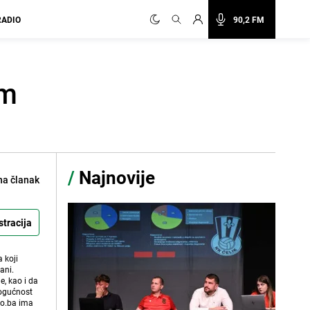
RADIO
90,2 FM
im
/
Najnovije
na članak
stracija
 koji
ani.
e, kao i da
mogućnost
vo.ba ima