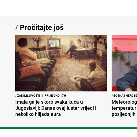
/
Pročitajte još
/
ZANIMLJIVOSTI
I
PRIJE OKO 17H
/
BOSNA I HERCE
Imala ga je skoro svaka kuća u
Meteorolog
Jugoslaviji: Danas ovaj luster vrijedi i
temperatura
nekoliko hiljada eura
posljednjih