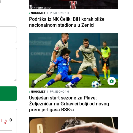
i
/
NOGOMET
I
PRIJE OKO 1H
Podrška iz NK Čelik: BiH korak bliže
nacionalnom stadionu u Zenici
/
NOGOMET
I
PRIJE OKO 1H
Uspješan start sezone za Plave:
Željezničar na Grbavici bolji od novog
premijerligaša BSK-a
0