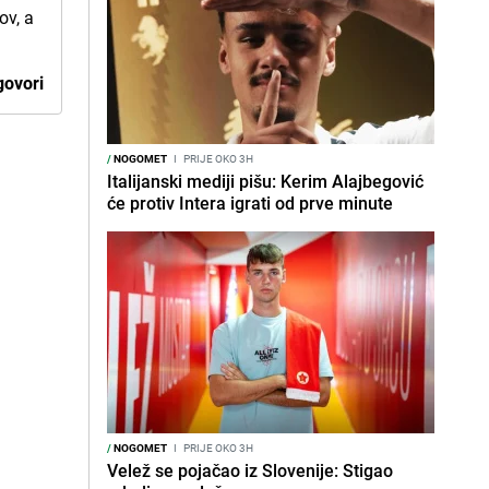
ov, a
ovori
/
NOGOMET
I
PRIJE OKO 3H
Italijanski mediji pišu: Kerim Alajbegović
će protiv Intera igrati od prve minute
/
NOGOMET
I
PRIJE OKO 3H
Velež se pojačao iz Slovenije: Stigao