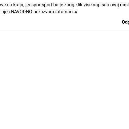
stove do kraja, jer sportsport ba je zbog klik vise napisao ovaj nasl
sti rijec NAVODNO bez izvora infornaciha
Odg