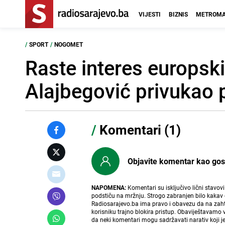
VIJESTI
BIZNIS
METROMA
/
SPORT
/
NOGOMET
Raste interes europsk
Alajbegović privukao 
/
Komentari (1)
Objavite komentar kao gost i
NAPOMENA:
Komentari su isključivo lični stavov
podstiču na mržnju. Strogo zabranjen bilo kakav 
Radiosarajevo.ba ima pravo i obavezu da na zahtj
korisniku trajno blokira pristup. Obaviještavamo 
da neki komentari mogu sadržavati narativ koji j