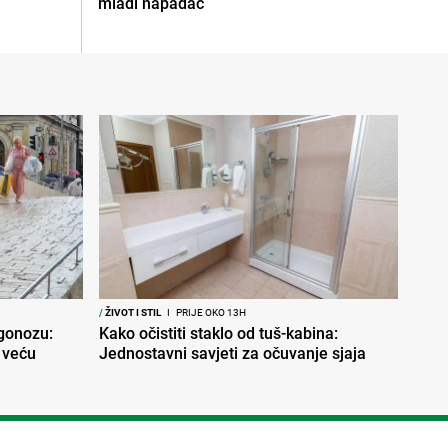
mladi napadač
/
ŽIVOT I STIL
I
PRIJE OKO 13H
ogonozu:
Kako očistiti staklo od tuš-kabina:
 veću
Jednostavni savjeti za očuvanje sjaja