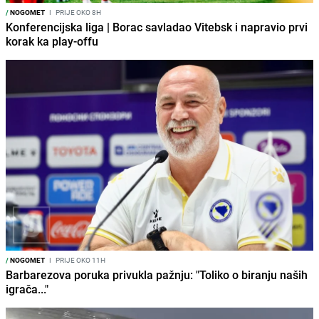
/
NOGOMET
I
PRIJE OKO 8H
Konferencijska liga | Borac savladao Vitebsk i napravio prvi
korak ka play-offu
/
NOGOMET
I
PRIJE OKO 11H
Barbarezova poruka privukla pažnju: "Toliko o biranju naših
igrača..."