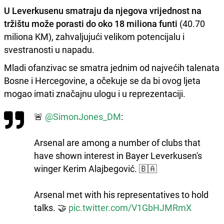
U Leverkusenu smatraju da njegova vrijednost na
tržištu može porasti do oko 18 miliona funti
(40.70
miliona KM), zahvaljujući velikom potencijalu i
svestranosti u napadu.
Mladi ofanzivac se smatra jednim od najvećih talenata
Bosne i Hercegovine, a očekuje se da bi ovog ljeta
mogao imati značajnu ulogu i u reprezentaciji.
🚨
@SimonJones_DM
:
Arsenal are among a number of clubs that
have shown interest in Bayer Leverkusen's
winger Kerim Alajbegović. 🇧🇦
Arsenal met with his representatives to hold
talks. 🤝
pic.twitter.com/V1GbHJMRmX