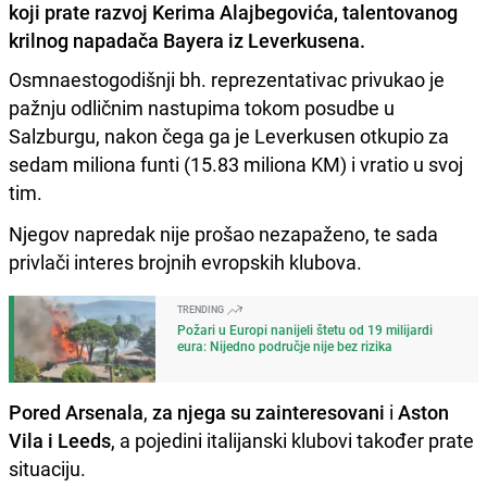
koji prate razvoj Kerima Alajbegovića, talentovanog
krilnog napadača Bayera iz Leverkusena.
Osmnaestogodišnji bh. reprezentativac privukao je
pažnju odličnim nastupima tokom posudbe u
Salzburgu, nakon čega ga je Leverkusen otkupio za
sedam miliona funti (15.83 miliona KM) i vratio u svoj
tim.
Njegov napredak nije prošao nezapaženo, te sada
privlači interes brojnih evropskih klubova.
TRENDING
Požari u Europi nanijeli štetu od 19 milijardi
eura: Nijedno područje nije bez rizika
Pored Arsenala
,
za njega su zainteresovani
i
Aston
Vila i Leeds
, a pojedini italijanski klubovi također prate
situaciju.