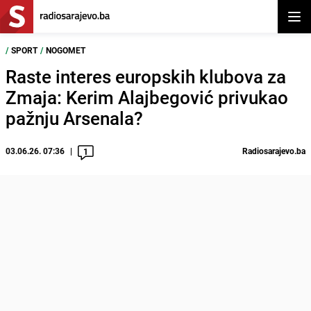
Otvor
/
SPORT
/
NOGOMET
Raste interes europskih klubova za
Zmaja: Kerim Alajbegović privukao
pažnju Arsenala?
03.06.26. 07:36
Radiosarajevo.ba
1