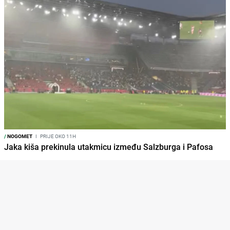
/
NOGOMET
I
PRIJE OKO 11H
Jaka kiša prekinula utakmicu između Salzburga i Pafosa