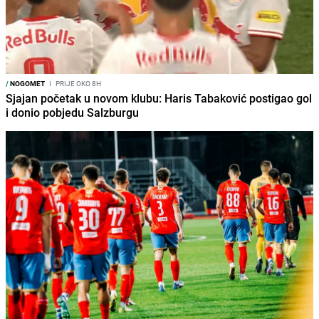
/
NOGOMET
I
PRIJE OKO 8H
Sjajan početak u novom klubu: Haris Tabaković postigao gol
i donio pobjedu Salzburgu