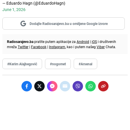
— Eduardo Hagn (@EduardoHagn)
June 1, 2026
Dodajte Radiosarajevo.ba u omiljene Google izvore
Radiosarajevo.ba
pratite putem aplikacije za
Android
|
iOS
i društvenih
mreža
Twitter
|
Facebook
|
Instagram
, kao i putem našeg
Viber
Chata.
#Kerim Alajbegović
#nogomet
#Arsenal