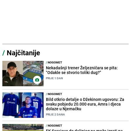
/
Najčitanije
/
NOGOMET
Nekadašnji trener Željezničara se pita:
"Odakle se stvorio toliki dug?"
PRIJE 1 DAN
/
NOGOMET
Bild otkrio detalje o Džekinom ugovoru: Za
svaku pobjedu 20.000 eura, Amra i djeca
dolaze u Njemačku
PRIJE 2 DANA
/
NOGOMET
FK Sarajevo do daljnjeg ne može igrati na