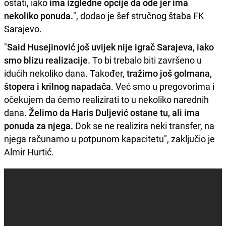
ostati, iako
ima izgledne opcije da ode jer ima
nekoliko ponuda.
", dodao je šef stručnog štaba FK
Sarajevo.
"
Said Husejinović još uvijek nije igrač Sarajeva, iako
smo blizu realizacije.
To bi trebalo biti završeno u
idućih nekoliko dana. Također,
tražimo još golmana,
štopera i krilnog napadača
. Već smo u pregovorima i
očekujem da ćemo realizirati to u nekoliko narednih
dana.
Želimo da Haris Duljević ostane tu, ali ima
ponuda za njega.
Dok se ne realizira neki transfer, na
njega računamo u potpunom kapacitetu", zaključio je
Almir Hurtić.