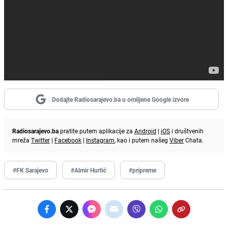
Dodajte Radiosarajevo.ba u omiljene Google izvore
Radiosarajevo.ba
pratite putem aplikacije za
Android
|
iOS
i društvenih
mreža
Twitter
|
Facebook
|
Instagram
, kao i putem našeg
Viber
Chata.
#FK Sarajevo
#Almir Hurtić
#pripreme