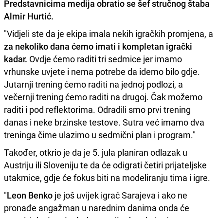
Predstavnicima medija obratio se šef stručnog štaba
Almir Hurtić.
"Vidjeli ste da je ekipa imala nekih igračkih promjena, a
za nekoliko dana ćemo imati i kompletan igrački
kadar.
Ovdje ćemo raditi tri sedmice jer imamo
vrhunske uvjete i nema potrebe da idemo bilo gdje.
Jutarnji trening ćemo raditi na jednoj podlozi, a
večernji trening ćemo raditi na drugoj. Čak možemo
raditi i pod reflektorima. Odradili smo prvi trening
danas i neke brzinske testove. Sutra već imamo dva
treninga čime ulazimo u sedmični plan i program."
Također, otkrio je da je 5. jula planiran odlazak u
Austriju ili Sloveniju te da će odigrati četiri prijateljske
utakmice, gdje će fokus biti na modeliranju tima i igre.
"
Leon Benko
je još uvijek igrač Sarajeva i ako ne
pronađe angažman u narednim danima onda će