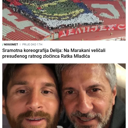
/
NOGOMET
I
PRIJE OKO 17H
Sramotna koreografija Delija: Na Marakani veličali
presuđenog ratnog zločinca Ratka Mladića