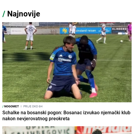
/
Najnovije
/
NOGOMET
I
PRIJE OKO 6H
Schalke na bosanski pogon: Bosanac izvukao njemački klub
nakon nevjerovatnog preokreta