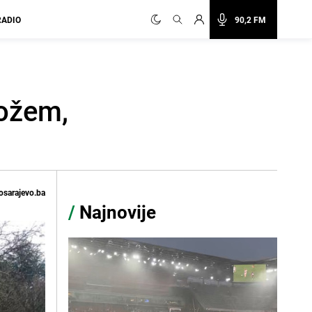
RADIO
90,2 FM
nožem,
osarajevo.ba
/
Najnovije