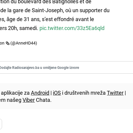
ction du boulevard des Batignolles et de
 de la gare de Saint-Joseph, où un supporter du
s, âge de 31 ans, s’est effondré avant le
ers 20h, samedi.
pic.twitter.com/33z5Ea6qld
son 🗞 (@AnneHD44)
Dodajte Radiosarajevo.ba u omiljene Google izvore
aplikacije za
Android
|
iOS
i društvenih mreža
Twitter
|
utem našeg
Viber
Chata.