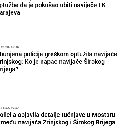
ptužbe da je pokušao ubiti navijače FK
arajeva
.12.23. 16:45
bunjena policija greškom optužila navijače
rinjskog: Ko je napao navijače Širokog
rijega?
.11.23. 10:27
olicija objavila detalje tučnjave u Mostaru
zmeđu navijača Zrinjskog i Širokog Brijega