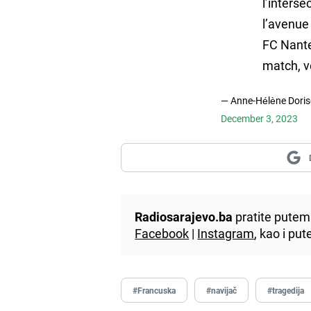
l’interse
l’avenue
FC Nante
match, v
— Anne-Hélène Dori
December 3, 2023
Radiosarajevo.ba
pratite putem 
Facebook
|
Instagram
, kao i p
#Francuska
#navijač
#tragedija