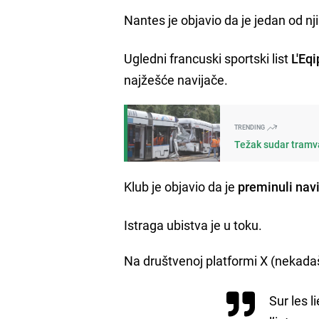
Nantes je objavio da je jedan od nj
Ugledni francuski sportski list
L'Eq
najžešće navijače.
TRENDING
Težak sudar tramva
Klub je objavio da je
preminuli nav
Istraga ubistva je u toku.
Na društvenoj platformi X (nekadašn
Sur les 