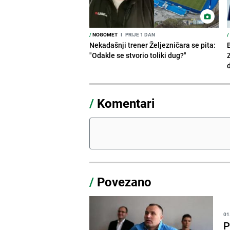
/
NOGOMET
I
PRIJE 1 DAN
/
Nekadašnji trener Željezničara se pita:
"Odakle se stvorio toliki dug?"
/
Komentari
/
Povezano
01
P