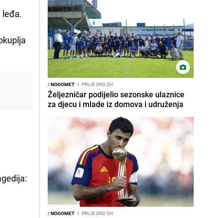
 leđa.
okuplja
/
NOGOMET
I
PRIJE OKO 2H
Željezničar podijelio sezonske ulaznice
za djecu i mlade iz domova i udruženja
agedija:
/
NOGOMET
I
PRIJE OKO 2H