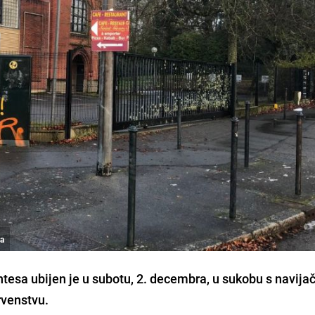
sa
tesa ubijen je u subotu, 2. decembra, u sukobu s navija
rvenstvu.