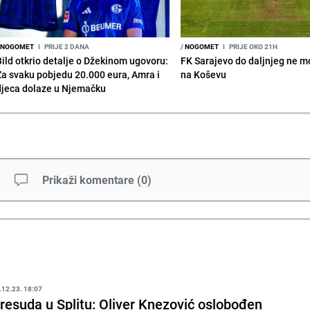
NOGOMET
I
PRIJE 2 DANA
/
NOGOMET
I
PRIJE OKO 21H
Bild otkrio detalje o Džekinom ugovoru:
FK Sarajevo do daljnjeg ne mo
Za svaku pobjedu 20.000 eura, Amra i
na Koševu
djeca dolaze u Njemačku
Prikaži komentare
(
0
)
.12.23. 18:07
resuda u Splitu: Oliver Knezović oslobođen