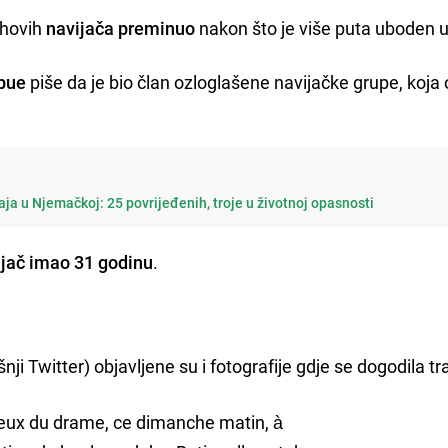
ihovih
navijača preminuo
nakon što je više puta uboden u
ipue
piše da je bio član ozloglašene navijačke grupe, koja 
ja u Njemačkoj: 25 povrijeđenih, troje u životnoj opasnosti
ijač imao 31 godinu
.
ji Twitter) objavljene su i fotografije gdje se dogodila tr
lieux du drame, ce dimanche matin, à