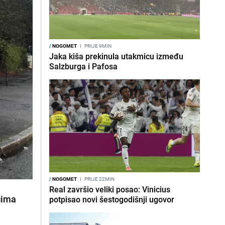
/
NOGOMET
I
PRIJE 9MIN
Jaka kiša prekinula utakmicu između
Salzburga i Pafosa
/
NOGOMET
I
PRIJE 22MIN
Real završio veliki posao: Vinicius
čima
potpisao novi šestogodišnji ugovor