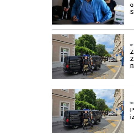
o
S
01
Z
Z
B
30
P
i