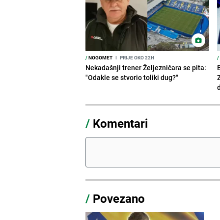
/
NOGOMET
I
PRIJE OKO 22H
/
Nekadašnji trener Željezničara se pita:
"Odakle se stvorio toliki dug?"
/
Komentari
/
Povezano