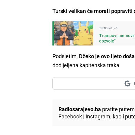
Turski velikan će morati popraviti 
TRENDING
Trumpovi memovi iz
dozvole"
Podsjetim,
Džeko je ovo ljeto doš
dodijeljena kapitenska traka.
Radiosarajevo.ba
pratite putem 
Facebook
|
Instagram
, kao i p