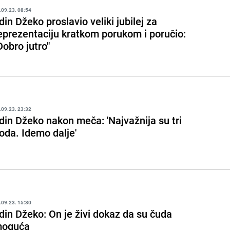
.09.23. 08:54
din Džeko proslavio veliki jubilej za
eprezentaciju kratkom porukom i poručio:
Dobro jutro"
.09.23. 23:32
din Džeko nakon meča: 'Najvažnija su tri
oda. Idemo dalje'
.09.23. 15:30
din Džeko: On je živi dokaz da su čuda
oguća