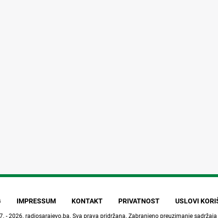
G
IMPRESSUM
KONTAKT
PRIVATNOST
USLOVI KOR
7. - 2026.
radiosarajevo.ba
. Sva prava pridržana. Zabranjeno preuzimanje sadržaja