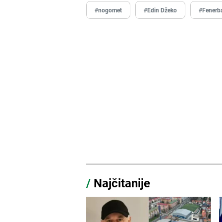
#nogomet
#Edin Džeko
#Fenerb
/
Najčitanije