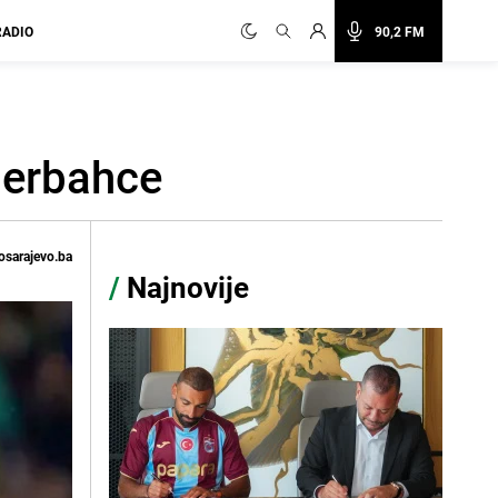
RADIO
90,2 FM
nerbahce
osarajevo.ba
/
Najnovije