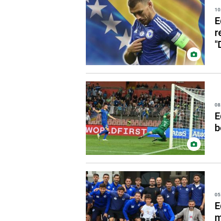
10
E
r
"
08
E
b
05
E
m