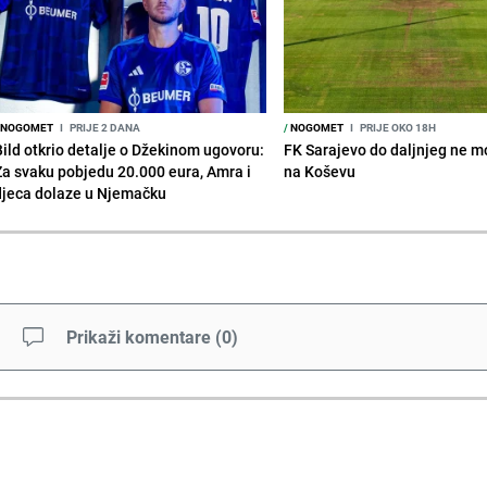
NOGOMET
I
PRIJE 2 DANA
/
NOGOMET
I
PRIJE OKO 18H
Bild otkrio detalje o Džekinom ugovoru:
FK Sarajevo do daljnjeg ne mo
Za svaku pobjedu 20.000 eura, Amra i
na Koševu
djeca dolaze u Njemačku
Prikaži komentare
(
0
)