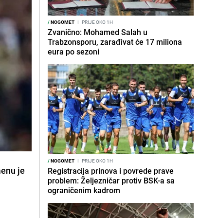
/
NOGOMET
I
PRIJE OKO 1H
Zvanično: Mohamed Salah u
Trabzonsporu, zarađivat će 17 miliona
eura po sezoni
/
NOGOMET
I
PRIJE OKO 1H
menu je
Registracija prinova i povrede prave
problem: Željezničar protiv BSK-a sa
ograničenim kadrom