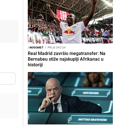
/
NOGOMET
I
PRIJE OKO 2H
Real Madrid završio megatransfer: Na
Bernabeu stiže najskuplji Afrikanac u
historiji