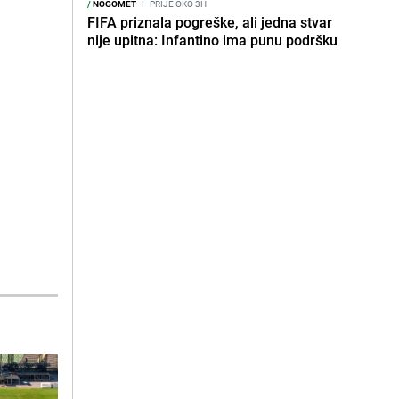
/
NOGOMET
I
PRIJE OKO 3H
FIFA priznala pogreške, ali jedna stvar
nije upitna: Infantino ima punu podršku