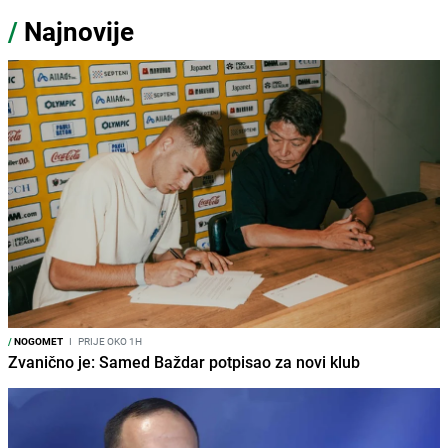
/
Najnovije
/
NOGOMET
I
PRIJE OKO 1H
Zvanično je: Samed Baždar potpisao za novi klub