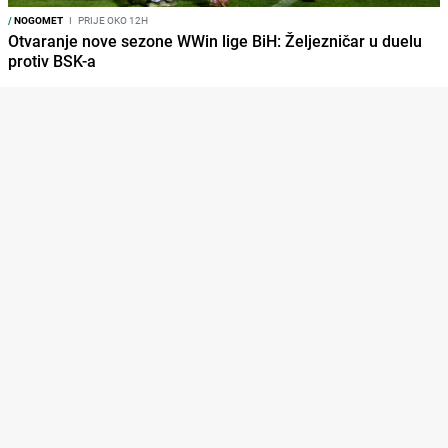
/
NOGOMET
I
PRIJE OKO 12H
Otvaranje nove sezone WWin lige BiH: Željezničar u duelu
protiv BSK-a