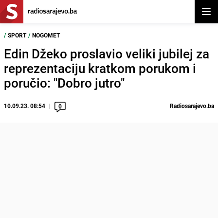
Otvor
/
SPORT
/
NOGOMET
Edin Džeko proslavio veliki jubilej za
reprezentaciju kratkom porukom i
poručio: "Dobro jutro"
10.09.23. 08:54
Radiosarajevo.ba
0