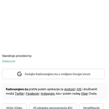
Standings provided by
Sofascore
Dodajte Radiosarajevo.ba u omiljene Google izvore
Radiosarajevo.ba
pratite putem aplikacije za
Android
|
iOS
i društvenih
mreža
Twitter
|
Facebook
|
Instagram
, kao i putem našeg
Viber
Chata.
#Edin Džeko
#Fudbalska reprezentacija BiH
#kvalifikacije