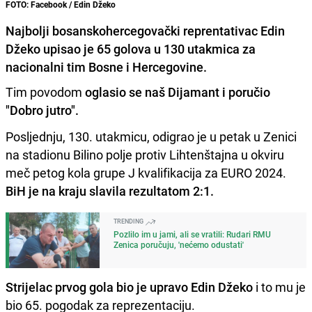
FOTO: Facebook / Edin Džeko
Najbolji bosanskohercegovački reprentativac Edin
Džeko upisao je 65 golova u 130 utakmica za
nacionalni tim Bosne i Hercegovine.
Tim povodom
oglasio se naš Dijamant i poručio
"Dobro jutro".
Posljednju, 130. utakmicu, odigrao je u petak u Zenici
na stadionu Bilino polje protiv Lihtenštajna u okviru
meč petog kola grupe J kvalifikacija za EURO 2024.
BiH je na kraju slavila rezultatom 2:1.
TRENDING
Pozlilo im u jami, ali se vratili: Rudari RMU
Zenica poručuju, 'nećemo odustati'
Strijelac prvog gola bio je upravo Edin Džeko
i to mu je
bio 65. pogodak za reprezentaciju.