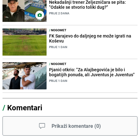
Nekadašnji trener Željezničara se pita:
"Odakle se stvorio toliki dug?"
PRIJE 2 DANA
/
NOGOMET
FK Sarajevo do daljnjeg ne može igrati na
Koševu
PRIJE 1 DAN
/
NOGOMET
Pjanić otkrio: "Za Alajbegovića je bilo i
bogatijih ponuda, ali Juventus je Juventus"
PRIJE 1 DAN
/
Komentari
Prikaži komentare
(
0
)