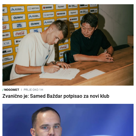
/
NOGOMET
I
PRIJE OKO 1H
Zvanično je: Samed Baždar potpisao za novi klub