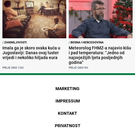
/
ZANIMLJIVOSTI
/
BOSNA I HERCEGOVINA
Imala ga je skoro svaka kuća u
Meteorolog FHMZ-a najavio kišu
Jugoslaviji: Danas ovaj luster
i pad temperatura: "Jedno od
vrijedi i nekoliko hiljada eura
najsvježijih ljeta posljednjih
godina"
PRIJE OKO 13H
PRIJE OKO 9H
MARKETING
IMPRESSUM
KONTAKT
PRIVATNOST