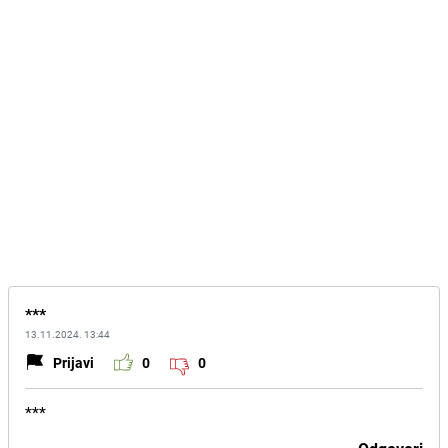
***
13.11.2024. 13:44
Prijavi
0
0
***