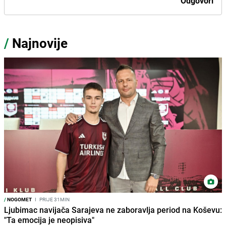
Odgovori
/
Najnovije
/
NOGOMET
I
PRIJE 31MIN
Ljubimac navijača Sarajeva ne zaboravlja period na Koševu:
"Ta emocija je neopisiva"