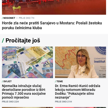
/
NOGOMET
I
PRIJE OKO 7H
Horde zla neće pratiti Sarajevo u Mostaru: Poslali žestoku
poruku čelnicima kluba
/
Pročitajte još
/
SVIJET
/
TEME
Njemačka istražuje slučaj
Dr. Erma Ramić-Kunić održala
desetočlane porodice iz BiH:
lekciju notornom Miloradu
Primaju 7.300 eura socijalne
Dodiku: "Pokazujete silno
pomoći mjesečno
neznanje"
PRIJE OKO 22H
PRIJE OKO 21H