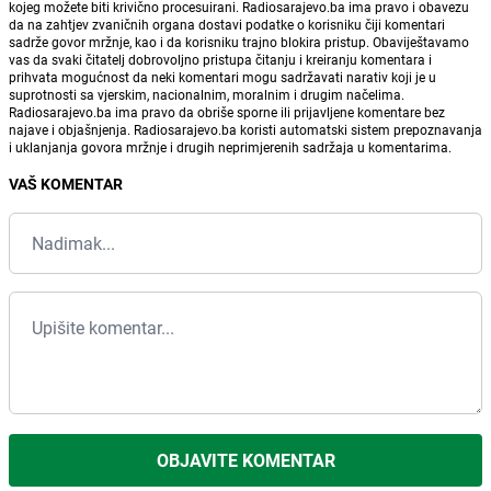
kojeg možete biti krivično procesuirani. Radiosarajevo.ba ima pravo i obavezu
da na zahtjev zvaničnih organa dostavi podatke o korisniku čiji komentari
sadrže govor mržnje, kao i da korisniku trajno blokira pristup. Obaviještavamo
vas da svaki čitatelj dobrovoljno pristupa čitanju i kreiranju komentara i
prihvata mogućnost da neki komentari mogu sadržavati narativ koji je u
suprotnosti sa vjerskim, nacionalnim, moralnim i drugim načelima.
Radiosarajevo.ba ima pravo da obriše sporne ili prijavljene komentare bez
najave i objašnjenja. Radiosarajevo.ba koristi automatski sistem prepoznavanja
i uklanjanja govora mržnje i drugih neprimjerenih sadržaja u komentarima.
VAŠ KOMENTAR
OBJAVITE KOMENTAR