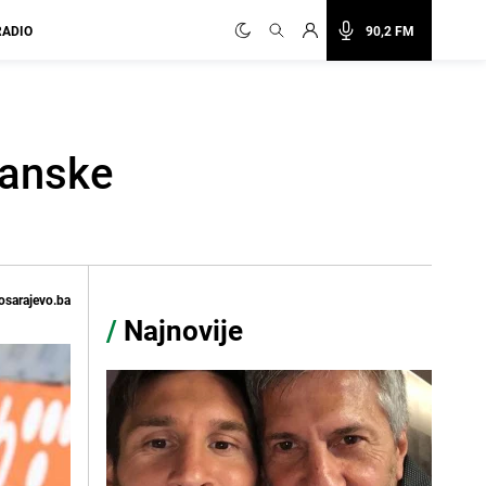
RADIO
90,2 FM
banske
osarajevo.ba
/
Najnovije