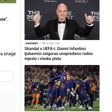
ase".
/
NOGOMET
I
PRIJE OKO 10H
Skandal u UEFA-i: Gianni Infantino
ira snage
ljubavnici osigurao unapređeno radno
mjesto i visoku platu