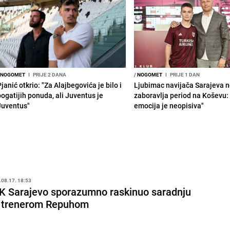
NOGOMET
I
PRIJE 2 DANA
/
NOGOMET
I
PRIJE 1 DAN
janić otkrio: "Za Alajbegovića je bilo i
Ljubimac navijača Sarajeva 
bogatijih ponuda, ali Juventus je
zaboravlja period na Koševu:
Juventus"
emocija je neopisiva"
.08.17. 18:53
K Sarajevo sporazumno raskinuo saradnju
 trenerom Repuhom