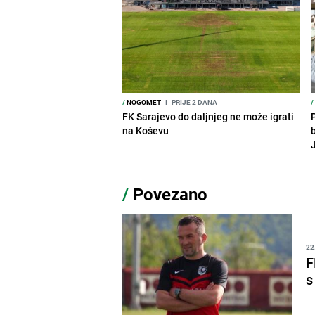
/
NOGOMET
I
PRIJE 2 DANA
/
FK Sarajevo do daljnjeg ne može igrati
P
na Koševu
/
Povezano
22
F
s