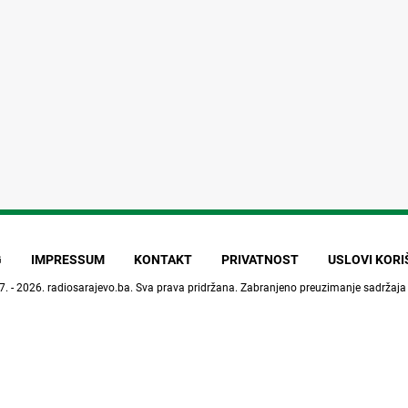
G
IMPRESSUM
KONTAKT
PRIVATNOST
USLOVI KOR
7. - 2026.
radiosarajevo.ba
. Sva prava pridržana. Zabranjeno preuzimanje sadržaja