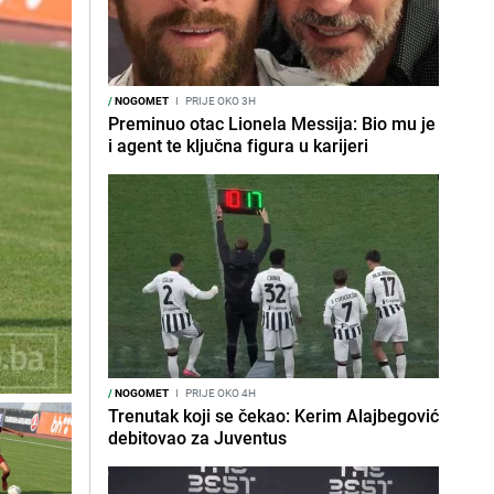
/
NOGOMET
I
PRIJE OKO 3H
Preminuo otac Lionela Messija: Bio mu je
i agent te ključna figura u karijeri
/
NOGOMET
I
PRIJE OKO 4H
Trenutak koji se čekao: Kerim Alajbegović
debitovao za Juventus