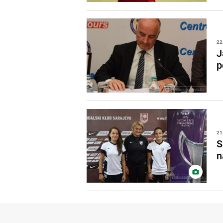
22
J
p
21
S
n