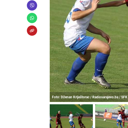
Foto: Dženan Kriještorac / Radiosarajevo.ba / SF