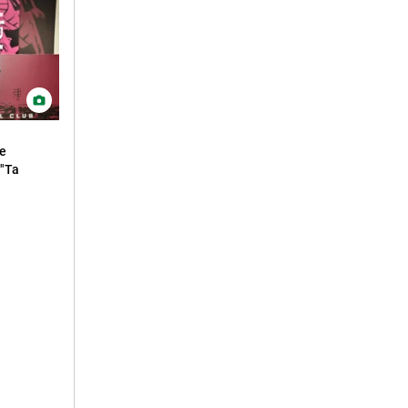
ne
 "Ta