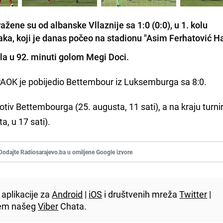
ene su od albanske Vllaznije sa 1:0 (0:0), u 1. kolu
vaka, koji je danas počeo na stadionu "Asim Ferhatović H
la u 92. minuti golom
Megi Doci
.
PAOK je pobijedio Bettembour iz Luksemburga sa 8:0.
protiv Bettembourga (25. augusta, 11 sati), a na kraju turn
, u 17 sati).
Dodajte Radiosarajevo.ba u omiljene Google izvore
aplikacije za
Android
|
iOS
i društvenih mreža
Twitter
|
utem našeg
Viber
Chata.