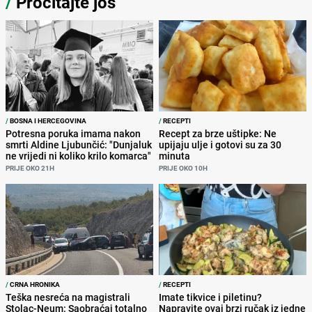
/
Pročitajte još
/
BOSNA I HERCEGOVINA
/
RECEPTI
Potresna poruka imama nakon
Recept za brze uštipke: Ne
smrti Aldine Ljubunčić: "Dunjaluk
upijaju ulje i gotovi su za 30
ne vrijedi ni koliko krilo komarca"
minuta
PRIJE OKO 21H
PRIJE OKO 10H
/
CRNA HRONIKA
/
RECEPTI
Teška nesreća na magistrali
Imate tikvice i piletinu?
Stolac-Neum: Saobraćaj totalno
Napravite ovaj brzi ručak iz jedne