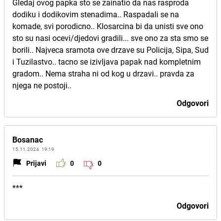
Gledaj ovog papka sto se zainatio da nas rasproda
dodiku i dodikovim stenadima.. Raspadali se na
komade, svi porodicno.. Klosarcina bi da unisti sve ono
sto su nasi ocevi/djedovi gradili... sve ono za sta smo se
borili.. Najveca sramota ove drzave su Policija, Sipa, Sud
i Tuzilastvo.. tacno se izivljava papak nad kompletnim
gradom.. Nema straha ni od kog u drzavi.. pravda za
njega ne postoji..
Odgovori
Bosanac
15.11.2024. 19:19
Prijavi
0
0
***
Odgovori