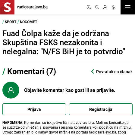
Otvor
/
SPORT
/
NOGOMET
Fuad Čolpa kaže da je održana
Skupština FSKS nezakonita i
nelegalna: "N/FS BiH je to potvrdio"
/
Komentari (7)
Povratak na članak
Objavite komentar kao gost ili se prijavite.
Prijava
Registracija
NAPOMENA:
Komentari su isključivo lični stavovi autora. Molimo korisnike da
se suzdrže od vrijeđanja, psovanja i pisanja komentara koji podstiču na mržnju.
Strogo zabranjen bilo kakav govor mržnje na portalu radiosarajevo.ba, zbog