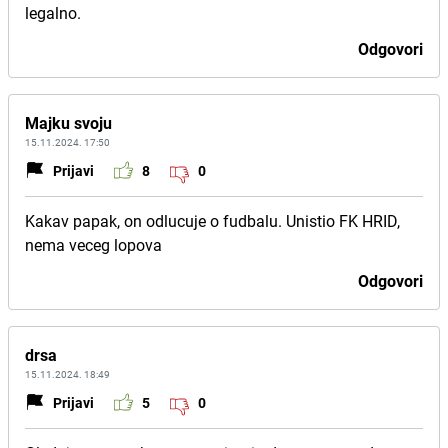
legalno.
Odgovori
Majku svoju
15.11.2024. 17:50
Prijavi
8
0
Kakav papak, on odlucuje o fudbalu. Unistio FK HRID,
nema veceg lopova
Odgovori
drsa
15.11.2024. 18:49
Prijavi
5
0