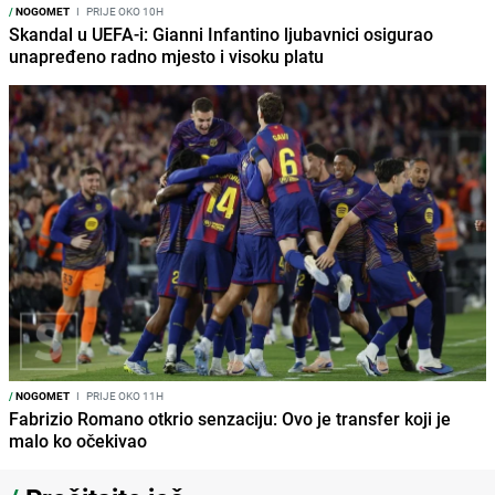
/
NOGOMET
I
PRIJE OKO 10H
Skandal u UEFA-i: Gianni Infantino ljubavnici osigurao
unapređeno radno mjesto i visoku platu
/
NOGOMET
I
PRIJE OKO 11H
Fabrizio Romano otkrio senzaciju: Ovo je transfer koji je
malo ko očekivao