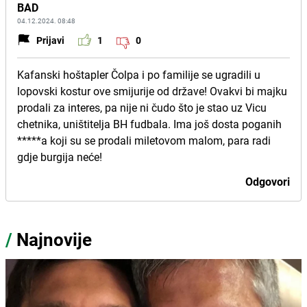
BAD
04.12.2024. 08:48
Prijavi
1
0
Kafanski hoštapler Čolpa i po familije se ugradili u
lopovski kostur ove smijurije od države! Ovakvi bi majku
prodali za interes, pa nije ni čudo što je stao uz Vicu
chetnika, uništitelja BH fudbala. Ima još dosta poganih
*****a koji su se prodali miletovom malom, para radi
gdje burgija neće!
Odgovori
/
Najnovije