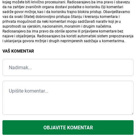
kojeg možete biti krivično procesuirani. Radiosarajevo.ba ima pravo i obavezu
da na zahtjev zvaničnih organa dostavi podatke o korisniku čiji komentari
sadrže govor mržnje, kao i da korisniku trajno blokira pristup. Obaviještavamo
vas da svaki čitatelj dobrovoljno pristupa čitanju i kreiranju komentara i
prihvata mogućnost da neki komentari mogu sadržavati narativ koji je u
suprotnosti sa vjerskim, nacionalnim, moralnim i drugim načelima.
Radiosarajevo.ba ima pravo da obriše sporne ili prijavljene komentare bez
najave i objašnjenja. Radiosarajevo.ba koristi automatski sistem prepoznavanja
i uklanjanja govora mržnje i drugih neprimjerenih sadržaja u komentarima.
VAŠ KOMENTAR
OBJAVITE KOMENTAR