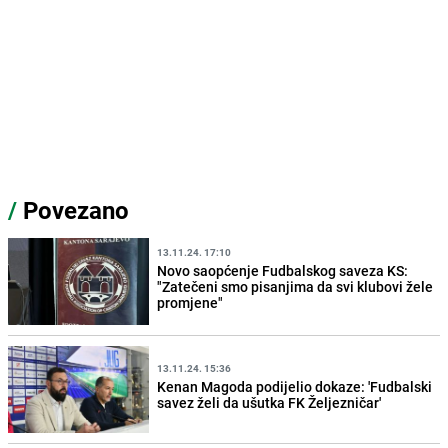
/
Povezano
13.11.24. 17:10
Novo saopćenje Fudbalskog saveza KS:
"Zatečeni smo pisanjima da svi klubovi žele
promjene"
13.11.24. 15:36
Kenan Magoda podijelio dokaze: 'Fudbalski
savez želi da ušutka FK Željezničar'