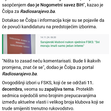
saopćenjem
dao je Nogometni savez BiH
", kazao je
Čolpa za
Radiosarajevo.ba
.
Dotakao se Čolpa i informacija koje su se pojavile da
će povući kandidaturu na predstojećim izborima.
14.11.24. 06:30
Sarajevski klubovi nakon sjednice FSKS: "Svi
moraju imati samo jedan interes"
"Ništa to zasad neću komentarisati. Bude li ikakvih
promjena, znat će se", dodao je Čolpa za portal
Radiosarajevo.ba
.
Ovogodišnji izbori u FSKS, koji će se održati
11.
decembra
, veoma su
zapaljiva tema
. Proteklih
sedmica svjedočili smo brojnim prepucavanjima
između aktuelne vlasti i velikog broja klubova koji se
trude smijeniti trenutno rukovodstvo.