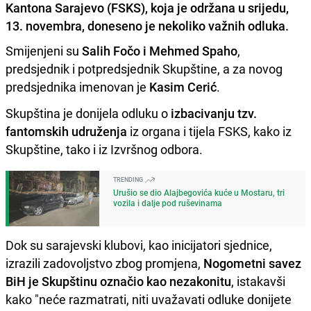
Kantona Sarajevo (FSKS), koja je održana u srijedu,
13. novembra, doneseno je nekoliko važnih odluka.
Smijenjeni su
Salih Fočo i Mehmed Spaho
,
predsjednik i potpredsjednik Skupštine, a za novog
predsjednika imenovan je
Kasim Cerić
.
Skupština je donijela odluku o
izbacivanju tzv.
fantomskih udruženja
iz organa i tijela FSKS, kako iz
Skupštine, tako i iz Izvršnog odbora.
TRENDING
Urušio se dio Alajbegovića kuće u Mostaru, tri
vozila i dalje pod ruševinama
Dok su sarajevski klubovi, kao inicijatori sjednice,
izrazili zadovoljstvo zbog promjena,
Nogometni savez
BiH je Skupštinu označio kao nezakonitu
, istakavši
kako "neće razmatrati, niti uvažavati odluke donijete