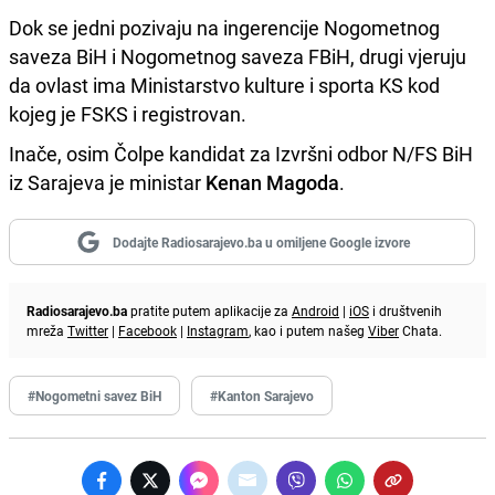
Dok se jedni pozivaju na ingerencije Nogometnog
saveza BiH i Nogometnog saveza FBiH, drugi vjeruju
da ovlast ima Ministarstvo kulture i sporta KS kod
kojeg je FSKS i registrovan.
Inače, osim Čolpe kandidat za Izvršni odbor N/FS BiH
iz Sarajeva je ministar
Kenan Magoda
.
Dodajte Radiosarajevo.ba u omiljene Google izvore
Radiosarajevo.ba
pratite putem aplikacije za
Android
|
iOS
i društvenih
mreža
Twitter
|
Facebook
|
Instagram
, kao i putem našeg
Viber
Chata.
#Nogometni savez BiH
#Kanton Sarajevo