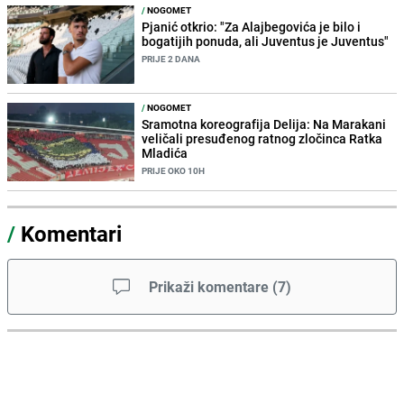
/
NOGOMET
Pjanić otkrio: "Za Alajbegovića je bilo i
bogatijih ponuda, ali Juventus je Juventus"
PRIJE 2 DANA
/
NOGOMET
Sramotna koreografija Delija: Na Marakani
veličali presuđenog ratnog zločinca Ratka
Mladića
PRIJE OKO 10H
/
Komentari
Prikaži komentare
(
7
)