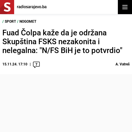
Otvor
/
SPORT
/
NOGOMET
Fuad Čolpa kaže da je održana
Skupština FSKS nezakonita i
nelegalna: "N/FS BiH je to potvrdio"
15.11.24. 17:10
A. Vatreš
7