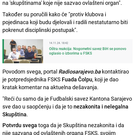
na 'skupštinama' koje nije sazvao ovlašteni organ".
Također su poručili kako će "protiv klubova i
pojedinaca koji budu djelovali i radili nestatutarno biti
pokrenut disciplinski postupak".
14.11.24. 18:42
Oštra reakcija: Nogometni savez BiH se ponovo
oglasio o izborima u FSKS
Povodom svega, portal
Radiosarajevo.ba
kontaktirao
je potpredsjednika FSKS
Fuada Čolpu
, koji je dao
kratak komentar na aktuelna dešavanja.
"Reći ću samo da je Fudbalski savez Kantona Sarajevo
sve dao u saopćenju i da je to
nezakonita i nelegalna
Skupština
.
Potvrdu svega
toga da je Skupština nezakonita i da
nije sazvana od ovlaštenih organa FSKS, svojim