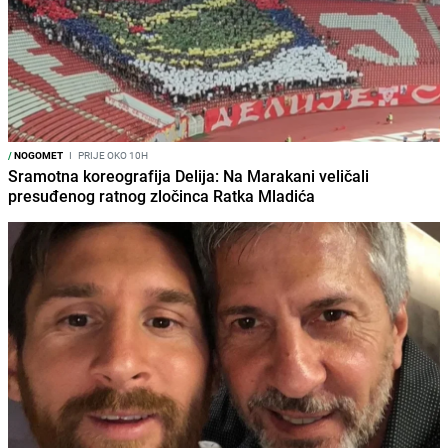
/
NOGOMET
I
PRIJE OKO 10H
Sramotna koreografija Delija: Na Marakani veličali
presuđenog ratnog zločinca Ratka Mladića