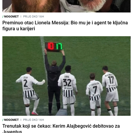
/
NOGOMET
I
PRIJE OKO 16H
Preminuo otac Lionela Messija: Bio mu je i agent te ključna
figura u karijeri
/
NOGOMET
I
PRIJE OKO 16H
Trenutak koji se čekao: Kerim Alajbegović debitovao za
Juventus