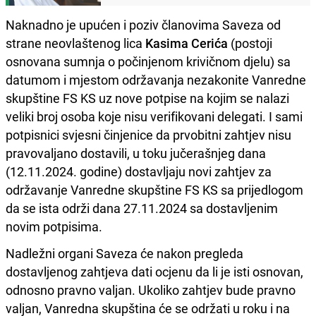
Naknadno je upućen i poziv članovima Saveza od
strane neovlaštenog lica
Kasima Cerića
(postoji
osnovana sumnja o počinjenom krivičnom djelu) sa
datumom i mjestom održavanja nezakonite Vanredne
skupštine FS KS uz nove potpise na kojim se nalazi
veliki broj osoba koje nisu verifikovani delegati. I sami
potpisnici svjesni činjenice da prvobitni zahtjev nisu
pravovaljano dostavili, u toku jučerašnjeg dana
(12.11.2024. godine) dostavljaju novi zahtjev za
održavanje Vanredne skupštine FS KS sa prijedlogom
da se ista održi dana 27.11.2024 sa dostavljenim
novim potpisima.
Nadležni organi Saveza će nakon pregleda
dostavljenog zahtjeva dati ocjenu da li je isti osnovan,
odnosno pravno valjan. Ukoliko zahtjev bude pravno
valjan, Vanredna skupština će se održati u roku i na