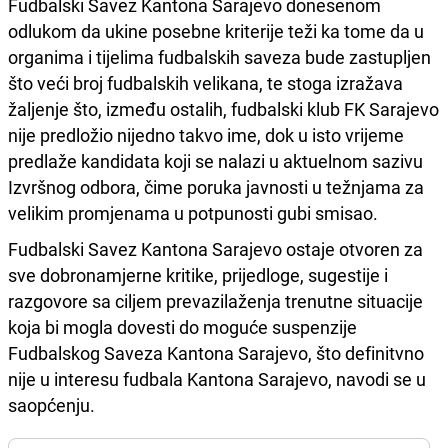
Fudbalski Savez Kantona Sarajevo donesenom
odlukom da ukine posebne kriterije teži ka tome da u
organima i tijelima fudbalskih saveza bude zastupljen
što veći broj fudbalskih velikana, te stoga izražava
žaljenje što, između ostalih, fudbalski klub FK Sarajevo
nije predložio nijedno takvo ime, dok u isto vrijeme
predlaže kandidata koji se nalazi u aktuelnom sazivu
Izvršnog odbora, čime poruka javnosti u težnjama za
velikim promjenama u potpunosti gubi smisao.
Fudbalski Savez Kantona Sarajevo ostaje otvoren za
sve dobronamjerne kritike, prijedloge, sugestije i
razgovore sa ciljem prevazilaženja trenutne situacije
koja bi mogla dovesti do moguće suspenzije
Fudbalskog Saveza Kantona Sarajevo, što definitvno
nije u interesu fudbala Kantona Sarajevo, navodi se u
saopćenju.