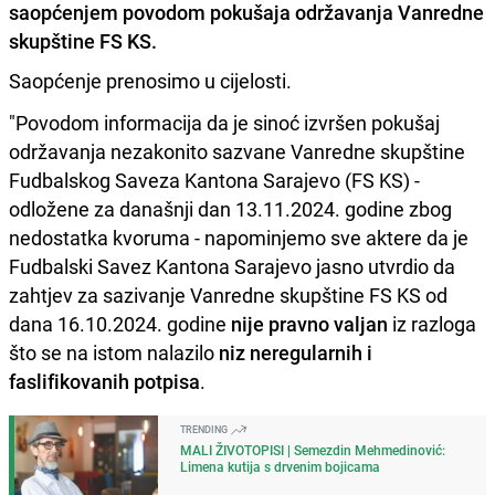
saopćenjem povodom pokušaja održavanja Vanredne
skupštine FS KS.
Saopćenje prenosimo u cijelosti.
"Povodom informacija da je sinoć izvršen pokušaj
održavanja nezakonito sazvane Vanredne skupštine
Fudbalskog Saveza Kantona Sarajevo (FS KS) -
odložene za današnji dan 13.11.2024. godine zbog
nedostatka kvoruma - napominjemo sve aktere da je
Fudbalski Savez Kantona Sarajevo jasno utvrdio da
zahtjev za sazivanje Vanredne skupštine FS KS od
dana 16.10.2024. godine
nije pravno valjan
iz razloga
što se na istom nalazilo
niz neregularnih i
faslifikovanih potpisa
.
TRENDING
MALI ŽIVOTOPISI | Semezdin Mehmedinović:
Limena kutija s drvenim bojicama