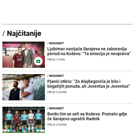
/
Najčitanije
/
NOGOMET
Ljubimac navijača Sarajeva ne zaboravlja
period na Koševu: "Ta emocija je neopisiva"
PRIJE 1 DAN
/
NOGOMET
Pjanić otkrio: "Za Alajbegovića je bilo i
bogatijih ponuda, ali Juventus je Juventus"
PRIJE 2 DANA
/
NOGOMET
Bordo tim se seli sa Koševa: Poznato gdje
će Sarajevo ugostiti Radnik
PRIJE 2 DANA