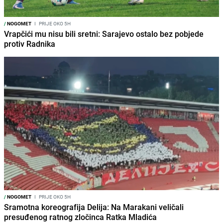
/
NOGOMET
I
PRIJE OKO 5H
Vrapčići mu nisu bili sretni: Sarajevo ostalo bez pobjede
protiv Radnika
/
NOGOMET
I
PRIJE OKO 5H
Sramotna koreografija Delija: Na Marakani veličali
presuđenog ratnog zločinca Ratka Mladića