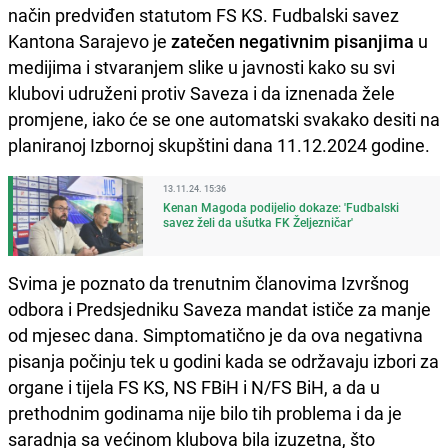
način predviđen statutom FS KS. Fudbalski savez
Kantona Sarajevo je
zatečen negativnim pisanjima
u
medijima i stvaranjem slike u javnosti kako su svi
klubovi udruženi protiv Saveza i da iznenada žele
promjene, iako će se one automatski svakako desiti na
planiranoj Izbornoj skupštini dana 11.12.2024 godine.
13.11.24. 15:36
Kenan Magoda podijelio dokaze: 'Fudbalski
savez želi da ušutka FK Željezničar'
Svima je poznato da trenutnim članovima Izvršnog
odbora i Predsjedniku Saveza mandat ističe za manje
od mjesec dana. Simptomatično je da ova negativna
pisanja počinju tek u godini kada se održavaju izbori za
organe i tijela FS KS, NS FBiH i N/FS BiH, a da u
prethodnim godinama nije bilo tih problema i da je
saradnja sa većinom klubova bila izuzetna, što