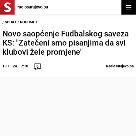
Otvor
/
SPORT
/
NOGOMET
Novo saopćenje Fudbalskog saveza
KS: "Zatečeni smo pisanjima da svi
klubovi žele promjene"
13.11.24. 17:10
Radiosarajevo.ba
0