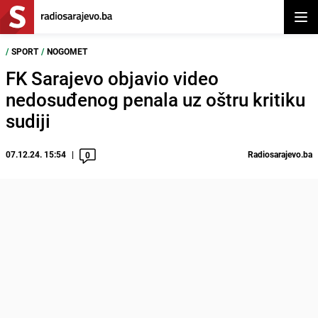
Otvor
/
SPORT
/
NOGOMET
FK Sarajevo objavio video
nedosuđenog penala uz oštru kritiku
sudiji
07.12.24. 15:54
Radiosarajevo.ba
0