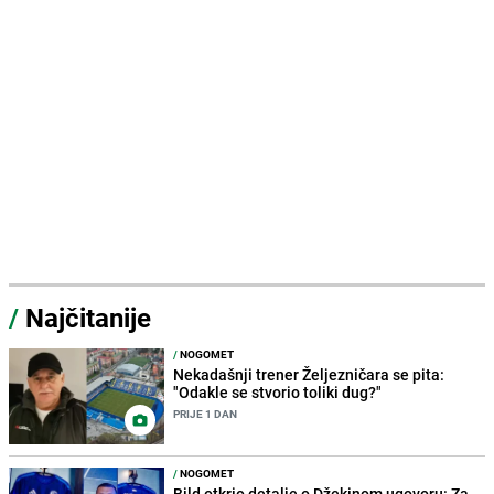
/
Najčitanije
/
NOGOMET
Nekadašnji trener Željezničara se pita:
"Odakle se stvorio toliki dug?"
PRIJE 1 DAN
/
NOGOMET
Bild otkrio detalje o Džekinom ugovoru: Za