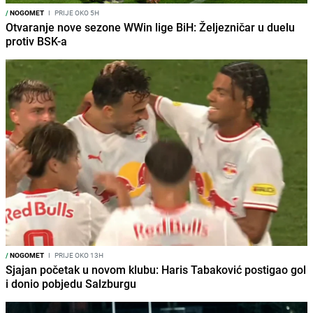
/
NOGOMET
I
PRIJE OKO 5H
Otvaranje nove sezone WWin lige BiH: Željezničar u duelu
protiv BSK-a
/
NOGOMET
I
PRIJE OKO 13H
Sjajan početak u novom klubu: Haris Tabaković postigao gol
i donio pobjedu Salzburgu