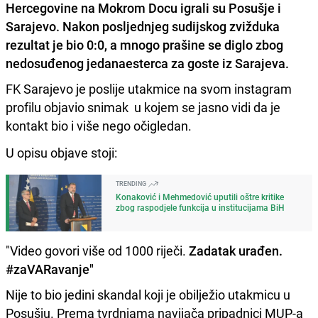
Hercegovine na Mokrom Docu igrali su Posušje i
Sarajevo. Nakon posljednjeg sudijskog zvižduka
rezultat je bio 0:0, a mnogo prašine se diglo zbog
nedosuđenog jedanaesterca za goste iz Sarajeva.
FK Sarajevo je poslije utakmice na svom instagram
profilu objavio snimak u kojem se jasno vidi da je
kontakt bio i više nego očigledan.
U opisu objave stoji:
TRENDING
Konaković i Mehmedović uputili oštre kritike
zbog raspodjele funkcija u institucijama BiH
"Video govori više od 1000 riječi.
Zadatak urađen.
#zaVARavanje"
Nije to bio jedini skandal koji je obilježio utakmicu u
Posušju. Prema tvrdnjama navijača pripadnici MUP-a