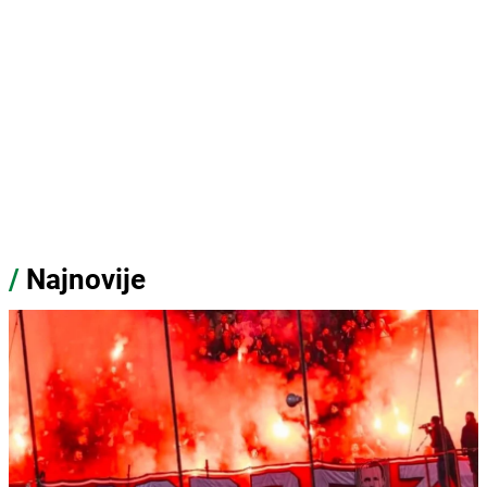
/
Najnovije