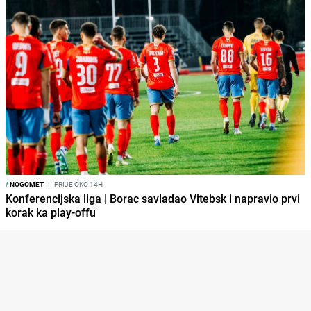
/
NOGOMET
I
PRIJE OKO 14H
Konferencijska liga | Borac savladao Vitebsk i napravio prvi
korak ka play-offu