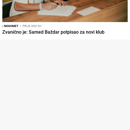
/
NOGOMET
I
PRIJE OKO 2H
Zvanično je: Samed Baždar potpisao za novi klub