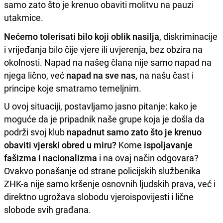
samo zato što je krenuo obaviti molitvu na pauzi
utakmice.
Nećemo tolerisati bilo koji oblik nasilja
, diskriminacije
i vrijeđanja bilo čije vjere ili uvjerenja, bez obzira na
okolnosti. Napad na našeg člana nije samo napad na
njega lično, već
napad na sve nas,
na našu čast i
principe koje smatramo temeljnim.
U ovoj situaciji, postavljamo jasno pitanje: kako je
moguće da je pripadnik naše grupe koja je došla da
podrži svoj klub
napadnut samo zato što je krenuo
obaviti vjerski obred u miru?
Kome
ispoljavanje
fašizma i nacionalizma
i na ovaj način odgovara?
Ovakvo ponašanje od strane policijskih službenika
ZHK-a nije samo kršenje osnovnih ljudskih prava, već i
direktno ugrožava slobodu vjeroispovijesti i lične
slobode svih građana.