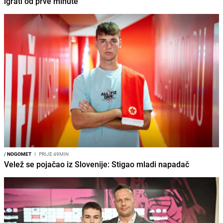
igrati od prve minute
/
NOGOMET
I
PRIJE 49MIN
Velež se pojačao iz Slovenije: Stigao mladi napadač