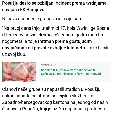
Posušju desio se ozbiljan incident prema tvrdnjama
navijača FK Sarajevo.
Njihovo saopćenje prenosimo u cijelosti:
"Na prvoj današnjoj utakmici 17. kola Wwin lige Bosne
i Hercegovine vidjeli smo još jednom gorku ranu bh.
nogometa, a to je
tretman prema gostujućim
navijačima koji prevale ozbiljne kilometre
kako bi bili
uz svoj klub.
TRENDING
Rodbina iz Njemačke vam šalje novac u BiH?
Stižu velike promjene koje će vas obradovati
Članovi naše grupe su napustili stadion u Posušju
nakon napada od strane policijskih službenika
Zapadno-hercegovačkog kantona na jednog od naših
članova u Posušju, koji je fizički napadnut i pretučen