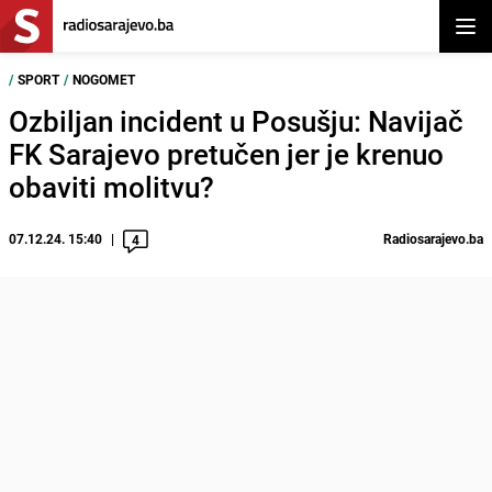
Otvor
/
SPORT
/
NOGOMET
Ozbiljan incident u Posušju: Navijač
FK Sarajevo pretučen jer je krenuo
obaviti molitvu?
07.12.24. 15:40
Radiosarajevo.ba
4