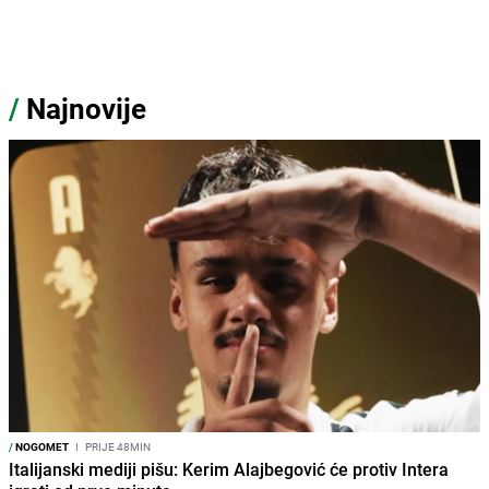
/
Najnovije
/
NOGOMET
I
PRIJE 48MIN
Italijanski mediji pišu: Kerim Alajbegović će protiv Intera