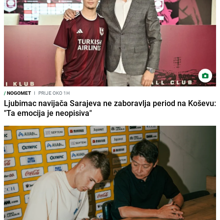
/
NOGOMET
I
PRIJE OKO 1H
Ljubimac navijača Sarajeva ne zaboravlja period na Koševu:
"Ta emocija je neopisiva"