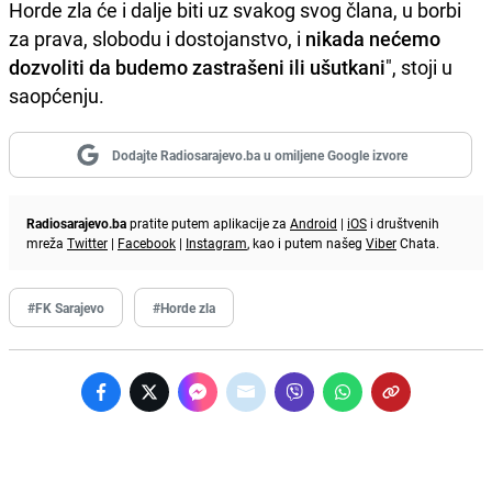
Horde zla će i dalje biti uz svakog svog člana, u borbi
za prava, slobodu i dostojanstvo, i
nikada nećemo
dozvoliti da budemo zastrašeni ili ušutkani
", stoji u
saopćenju.
Dodajte Radiosarajevo.ba u omiljene Google izvore
Radiosarajevo.ba
pratite putem aplikacije za
Android
|
iOS
i društvenih
mreža
Twitter
|
Facebook
|
Instagram
, kao i putem našeg
Viber
Chata.
#FK Sarajevo
#Horde zla