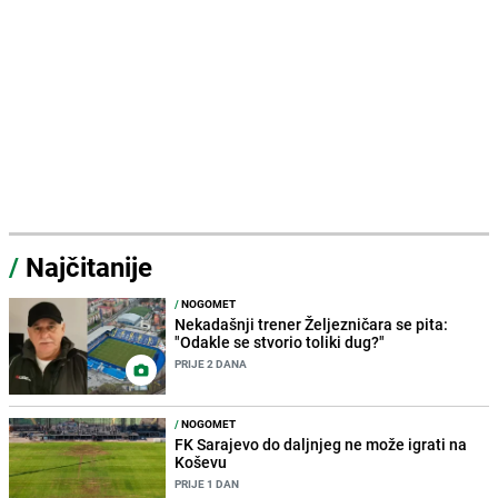
/
Najčitanije
/
NOGOMET
Nekadašnji trener Željezničara se pita:
"Odakle se stvorio toliki dug?"
PRIJE 2 DANA
/
NOGOMET
FK Sarajevo do daljnjeg ne može igrati na
Koševu
PRIJE 1 DAN