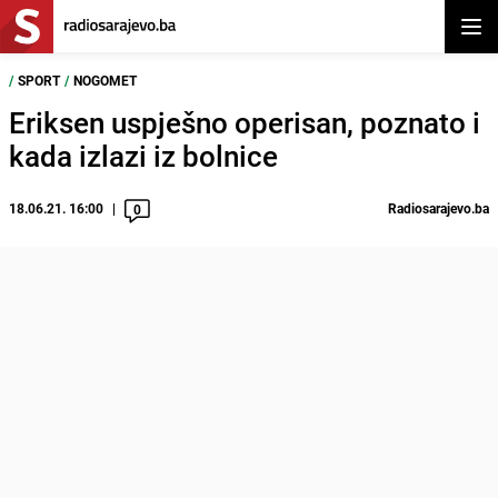
Otvor
/
SPORT
/
NOGOMET
Eriksen uspješno operisan, poznato i
kada izlazi iz bolnice
18.06.21. 16:00
Radiosarajevo.ba
0