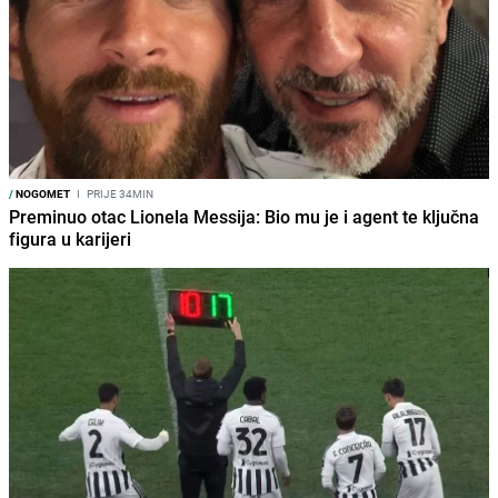
/
NOGOMET
I
PRIJE 34MIN
Preminuo otac Lionela Messija: Bio mu je i agent te ključna
figura u karijeri