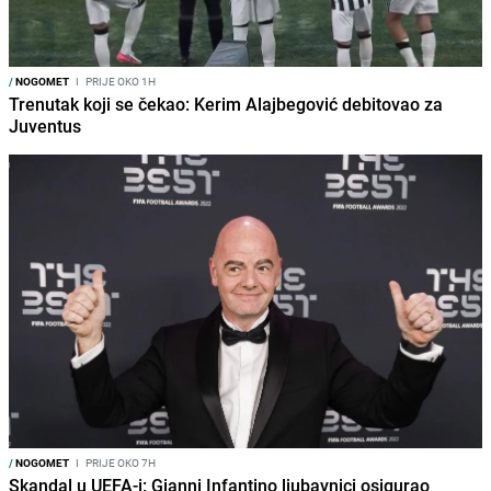
/
NOGOMET
I
PRIJE OKO 1H
Trenutak koji se čekao: Kerim Alajbegović debitovao za
Juventus
/
NOGOMET
I
PRIJE OKO 7H
Skandal u UEFA-i: Gianni Infantino ljubavnici osigurao