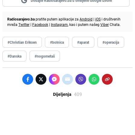
Dodajte Radiosarajevo.ba u omiljene Google izvore
Radiosarajevo.ba
pratite putem aplikacije za
Android
|
iOS
i društvenih
mreža
Twitter
|
Facebook
|
Instagram
, kao i putem našeg
Viber
Chata.
#Christian Eriksen
#bolnica
#aparat
#operacija
#Danska
#nogometaš
409
Dijeljenja