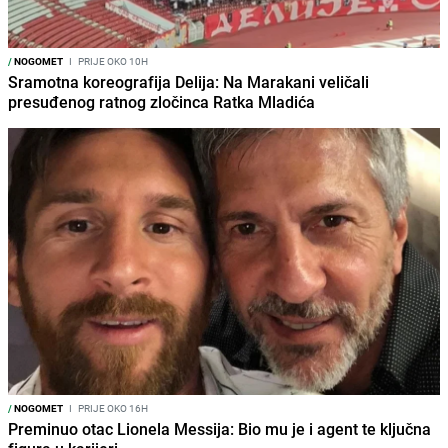
/
NOGOMET
I
PRIJE OKO 10H
Sramotna koreografija Delija: Na Marakani veličali
presuđenog ratnog zločinca Ratka Mladića
/
NOGOMET
I
PRIJE OKO 16H
Preminuo otac Lionela Messija: Bio mu je i agent te ključna