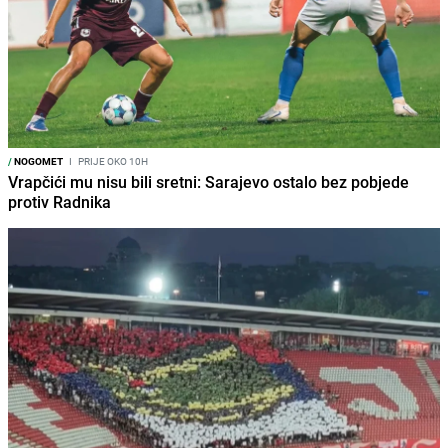
/
NOGOMET
I
PRIJE OKO 10H
Vrapčići mu nisu bili sretni: Sarajevo ostalo bez pobjede
protiv Radnika