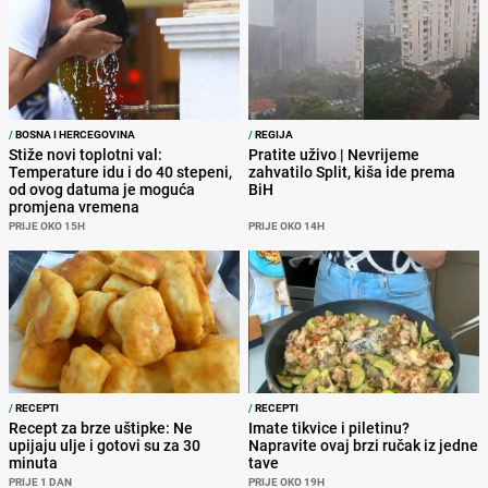
/
BOSNA I HERCEGOVINA
/
REGIJA
Stiže novi toplotni val:
Pratite uživo | Nevrijeme
Temperature idu i do 40 stepeni,
zahvatilo Split, kiša ide prema
od ovog datuma je moguća
BiH
promjena vremena
PRIJE OKO 15H
PRIJE OKO 14H
/
RECEPTI
/
RECEPTI
Recept za brze uštipke: Ne
Imate tikvice i piletinu?
upijaju ulje i gotovi su za 30
Napravite ovaj brzi ručak iz jedne
minuta
tave
PRIJE 1 DAN
PRIJE OKO 19H