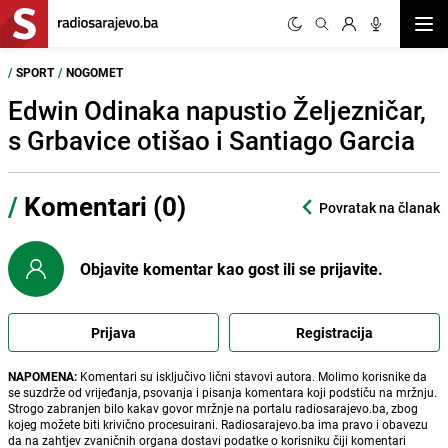
Otvor
/
SPORT
/
NOGOMET
Edwin Odinaka napustio Željezničar,
s Grbavice otišao i Santiago Garcia
/
Komentari (0)
Povratak na članak
Objavite komentar kao gost ili se prijavite.
Prijava
Registracija
NAPOMENA:
Komentari su isključivo lični stavovi autora. Molimo korisnike da
se suzdrže od vrijeđanja, psovanja i pisanja komentara koji podstiču na mržnju.
Strogo zabranjen bilo kakav govor mržnje na portalu radiosarajevo.ba, zbog
kojeg možete biti krivično procesuirani. Radiosarajevo.ba ima pravo i obavezu
da na zahtjev zvaničnih organa dostavi podatke o korisniku čiji komentari