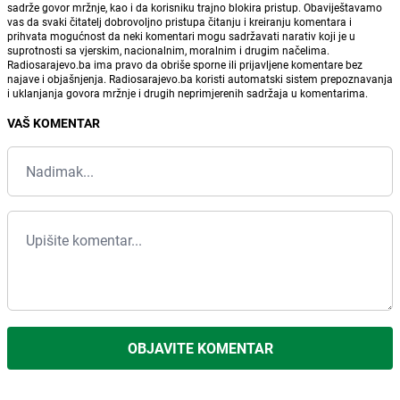
sadrže govor mržnje, kao i da korisniku trajno blokira pristup. Obaviještavamo
vas da svaki čitatelj dobrovoljno pristupa čitanju i kreiranju komentara i
prihvata mogućnost da neki komentari mogu sadržavati narativ koji je u
suprotnosti sa vjerskim, nacionalnim, moralnim i drugim načelima.
Radiosarajevo.ba ima pravo da obriše sporne ili prijavljene komentare bez
najave i objašnjenja. Radiosarajevo.ba koristi automatski sistem prepoznavanja
i uklanjanja govora mržnje i drugih neprimjerenih sadržaja u komentarima.
VAŠ KOMENTAR
OBJAVITE KOMENTAR