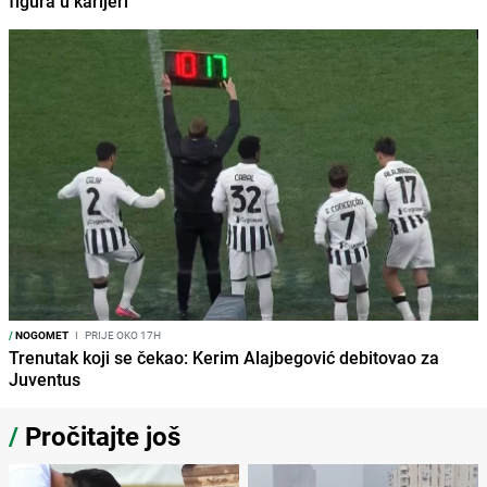
figura u karijeri
/
NOGOMET
I
PRIJE OKO 17H
Trenutak koji se čekao: Kerim Alajbegović debitovao za
Juventus
/
Pročitajte još