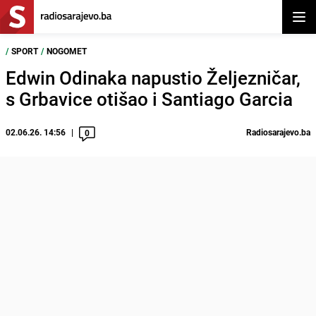
Otvor
/
SPORT
/
NOGOMET
Edwin Odinaka napustio Željezničar,
s Grbavice otišao i Santiago Garcia
02.06.26. 14:56
Radiosarajevo.ba
0