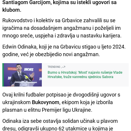
Santiagom Garcijom, kojima su istekli ugovori sa
klubom.
Rukovodstvo i kolektiv sa Grbavice zahvalili su se
igračima na dosadašnjem angažmanu i poželjeli im
mnogo sreće, uspjeha i zdravlja u nastavku karijera.
Edwin Odinaka, koji je na Grbavicu stigao u ljeto 2024.
godine, već je obezbijedio novi angažman.
TRENDING
Burno u Hrvatskoj: 'Most' najavio rušenje Vlade
Hrvatske, traže vanrednu sjednicu Sabora
Ovaj krilni fudbaler potpisao je dvogodišnji ugovor s
ukrajinskom
Bukovynom
, ekipom koja je izborila
plasman u elitnu Premijer ligu Ukrajine.
Odinaka iza sebe ostavlja solidan učinak u plavom
dresu, odigravši ukupno 62 utakmice u kojima je