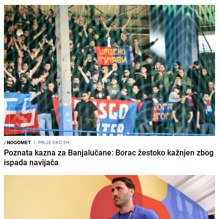
/
NOGOMET
I
PRIJE OKO 5H
Poznata kazna za Banjalučane: Borac žestoko kažnjen zbog
ispada navijača