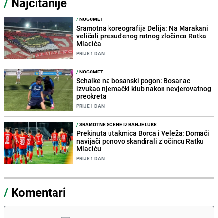
/
Najčitanije
/
NOGOMET
Sramotna koreografija Delija: Na Marakani
veličali presuđenog ratnog zločinca Ratka
Mladića
PRIJE 1 DAN
/
NOGOMET
Schalke na bosanski pogon: Bosanac
izvukao njemački klub nakon nevjerovatnog
preokreta
PRIJE 1 DAN
/
SRAMOTNE SCENE IZ BANJE LUKE
Prekinuta utakmica Borca i Veleža: Domaći
navijači ponovo skandirali zločincu Ratku
Mladiću
PRIJE 1 DAN
/
Komentari