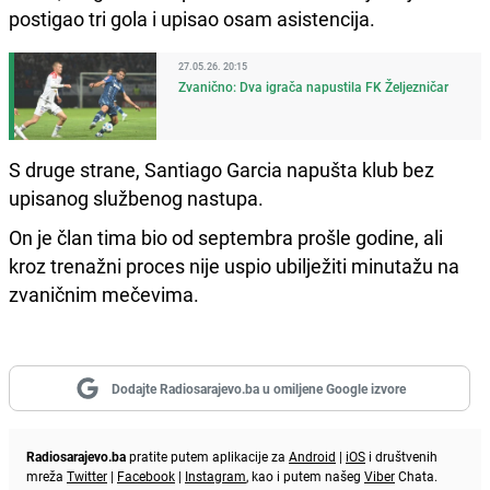
postigao tri gola i upisao osam asistencija.
27.05.26. 20:15
Zvanično: Dva igrača napustila FK Željezničar
S druge strane, Santiago Garcia napušta klub bez
upisanog službenog nastupa.
On je član tima bio od septembra prošle godine, ali
kroz trenažni proces nije uspio ubilježiti minutažu na
zvaničnim mečevima.
Dodajte Radiosarajevo.ba u omiljene Google izvore
Radiosarajevo.ba
pratite putem aplikacije za
Android
|
iOS
i društvenih
mreža
Twitter
|
Facebook
|
Instagram
, kao i putem našeg
Viber
Chata.