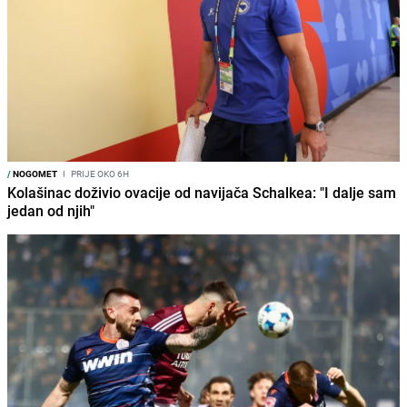
/
NOGOMET
I
PRIJE OKO 6H
Kolašinac doživio ovacije od navijača Schalkea: "I dalje sam
jedan od njih"