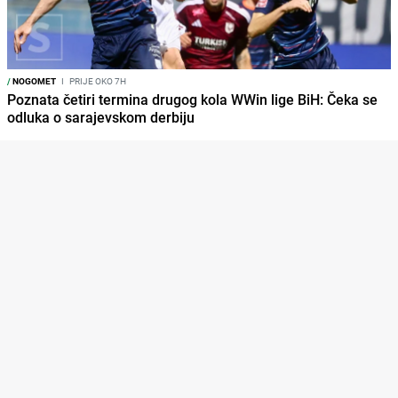
/
NOGOMET
I
PRIJE OKO 7H
Poznata četiri termina drugog kola WWin lige BiH: Čeka se
odluka o sarajevskom derbiju