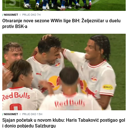
/
NOGOMET
I
PRIJE OKO 7H
Otvaranje nove sezone WWin lige BiH: Željezničar u duelu
protiv BSK-a
/
NOGOMET
I
PRIJE OKO 15H
Sjajan početak u novom klubu: Haris Tabaković postigao gol
i donio pobjedu Salzburgu