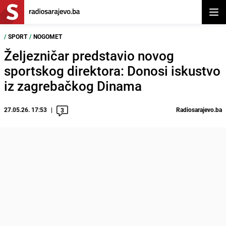
Otvor
/
SPORT
/
NOGOMET
Željezničar predstavio novog
sportskog direktora: Donosi iskustvo
iz zagrebačkog Dinama
27.05.26. 17:53
Radiosarajevo.ba
3