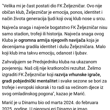
"Velika mi je čast postati dio FK Željezničar. Ovo nije
običan klub, Željezničar je emocija, ponos, identitet i
način života generacija ljudi koji ovaj klub nose u srcu.
Najveća snaga i najveće bogatstvo FK Željezničar nisu
samo stadion, trofeji ili historija. Najveća snaga ovog
Kluba je
ogromna armija njegovih navijača
koja je
decenijama gradila identitet i dušu Željezničara. Malo
koji klub ima takvu emociju, odanost i ljubav.
Zahvaljujem se Predsjedniku kluba na ukazanom
povjerenju. Naš cilj nije kratkoročni rezultat. Želimo
izgraditi FK Željezničar koji
razvija vrhunske igrače,
gradi pobjednički mentalitet
i svake sezone se bori za
trofeje i evropski iskorak i to radi sa većinom djece iz
svog omladinskog pogona", kazao je Marić.
Marić je u Dinamu bio od marta 2024. do februara
2025. godine. U njegovoj eri Dinamo je imao