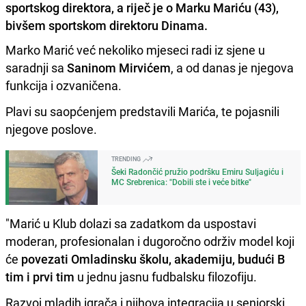
sportskog direktora, a riječ je o Marku Mariću (43),
bivšem sportskom direktoru Dinama.
Marko Marić već nekoliko mjeseci radi iz sjene u
saradnji sa
Saninom Mirvićem
, a od danas je njegova
funkcija i ozvaničena.
Plavi su saopćenjem predstavili Marića, te pojasnili
njegove poslove.
TRENDING
Šeki Radončić pružio podršku Emiru Suljagiću i
MC Srebrenica: "Dobili ste i veće bitke"
"Marić u Klub dolazi sa zadatkom da uspostavi
moderan, profesionalan i dugoročno održiv model koji
će
povezati Omladinsku školu, akademiju, budući B
tim i prvi tim
u jednu jasnu fudbalsku filozofiju.
Razvoj mladih igrača i njihova integracija u seniorski