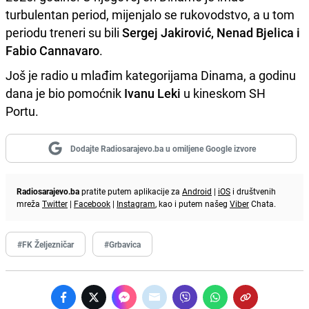
turbulentan period, mijenjalo se rukovodstvo, a u tom
periodu treneri su bili
Sergej Jakirović, Nenad Bjelica i
Fabio Cannavaro
.
Još je radio u mlađim kategorijama Dinama, a godinu
dana je bio pomoćnik
Ivanu Leki
u kineskom SH
Portu.
Dodajte Radiosarajevo.ba u omiljene Google izvore
Radiosarajevo.ba
pratite putem aplikacije za
Android
|
iOS
i društvenih
mreža
Twitter
|
Facebook
|
Instagram
, kao i putem našeg
Viber
Chata.
#FK Željezničar
#Grbavica