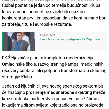
fudbal postat će jedan od temelja budućnosti Kluba.
Istovremeno, prioritet će uvijek biti snažan i
konkurentan prvi tim sposoban da se kontinuirano bori
za trofeje, titule i europske rezultate.
24.05.26. 20:15
Sanin Mirvić je novi predsjednik FK Željezničar
FK Željezničar planira kompletnu modernizaciju
Omladinske škole, razvoj trening kampa, medicinskih i
recovery centara, ali i potpunu transformaciju skauting
strategije Kluba.
Jedan od ključnih ciljeva novog sportskog sektora bit
će značajno
proširenje međunarodne skauting mreže
kroz strateška partnerstva i prisustvo na tržištima i
lokacijama širom svijeta koje tradicionalno proizvode