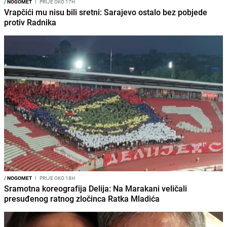
/
NOGOMET
I
PRIJE OKO 17H
Vrapčići mu nisu bili sretni: Sarajevo ostalo bez pobjede
protiv Radnika
/
NOGOMET
I
PRIJE OKO 18H
Sramotna koreografija Delija: Na Marakani veličali
presuđenog ratnog zločinca Ratka Mladića