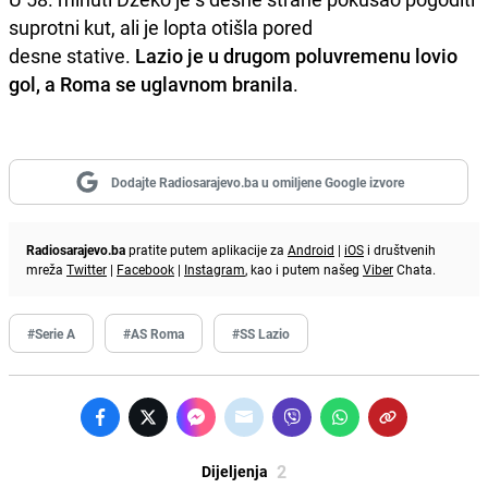
suprotni kut, ali je lopta otišla pored
desne stative.
Lazio je u drugom poluvremenu lovio
gol, a Roma se uglavnom branila
.
Dodajte Radiosarajevo.ba u omiljene Google izvore
Radiosarajevo.ba
pratite putem aplikacije za
Android
|
iOS
i društvenih
mreža
Twitter
|
Facebook
|
Instagram
, kao i putem našeg
Viber
Chata.
#Serie A
#AS Roma
#SS Lazio
2
Dijeljenja