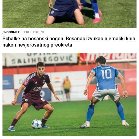
/
NOGOMET
I
PRIJE OKO 7H
Schalke na bosanski pogon: Bosanac izvukao njemački klub
nakon nevjerovatnog preokreta