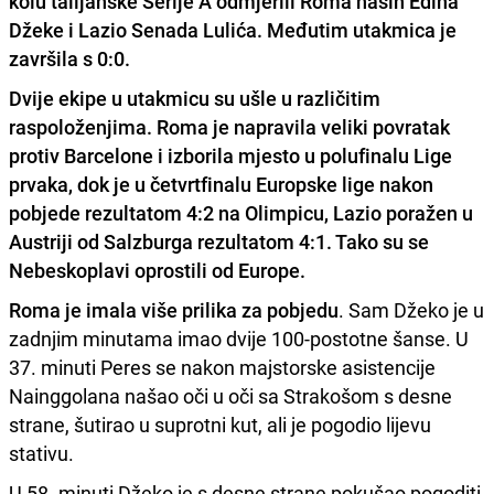
kolu talijanske Serije A odmjerili Roma naših Edina
Džeke i Lazio Senada Lulića. Međutim utakmica je
završila s 0:0.
Dvije ekipe u utakmicu su ušle u različitim
raspoloženjima. Roma je napravila veliki povratak
protiv Barcelone i izborila mjesto u polufinalu Lige
prvaka, dok je u četvrtfinalu Europske lige nakon
pobjede rezultatom 4:2 na Olimpicu, Lazio poražen u
Austriji od Salzburga rezultatom 4:1. Tako su se
Nebeskoplavi oprostili od Europe.
Roma je imala više prilika za pobjedu
. Sam Džeko je u
zadnjim minutama imao dvije 100-postotne šanse. U
37. minuti Peres se nakon majstorske asistencije
Nainggolana našao oči u oči sa Strakošom s desne
strane, šutirao u suprotni kut, ali je pogodio lijevu
stativu.
U 58. minuti Džeko je s desne strane pokušao pogoditi