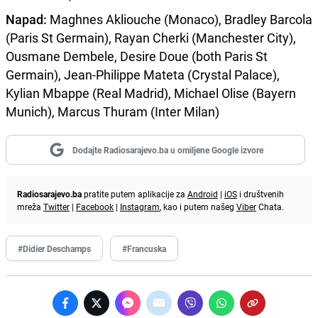
Napad:
Maghnes Akliouche (Monaco), Bradley Barcola
(Paris St Germain), Rayan Cherki (Manchester City),
Ousmane Dembele, Desire Doue (both Paris St
Germain), Jean-Philippe Mateta (Crystal Palace),
Kylian Mbappe (Real Madrid), Michael Olise (Bayern
Munich), Marcus Thuram (Inter Milan)
Dodajte Radiosarajevo.ba u omiljene Google izvore
Radiosarajevo.ba
pratite putem aplikacije za
Android
|
iOS
i društvenih
mreža
Twitter
|
Facebook
|
Instagram
, kao i putem našeg
Viber
Chata.
#Didier Deschamps
#Francuska