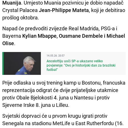
Muanija
. Umjesto Muania pozivnicu je dobio napadač
Crystal Palacea
Jean-Philippe Mateta
, koji je debitirao
prošlog oktobra.
Napad će predvoditi zvijezde Real Madrida, PSG-a i
Bayerna
Kylian Mbappe, Ousmane Dembele i Michael
Olise
.
14.05.26. 20:57
Ancelottiju uoči SP-a ukazano veliko
povjerenje: "Ovo je historijski dan za brazilski
fudbal"
Prije odlaska u svoj trening kamp u Bostonu, francuska
reprezentacija odigrat će dvije prijateljske utakmice
protiv Obale Bjelokosti 4. juna u Nantesu i protiv
Sjeverne Irske 8. juna u Lilleu.
Svjetski doprvaci će u prvom krugu igrati protiv
Senegala na stadionu MetLife u East Rutherfordu (16.