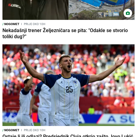
/
NOGOMET
I
PRIJE OKO 10H
Nekadašnji trener Željezničara se pita: "Odakle se stvorio
toliki dug?"
/
NOGOMET
I
PRIJE OKO 10H
Ostaje li ili odlazi? Predsjednik Cluja otkrio zašto Jovo Lukić