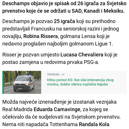
Deschamps objavio je spisak od 26 igrača za Svjetsko
prvenstvo koje će se održati u SAD, Kanadi i Meksiku.
Deschamps je pozvao
25 igrača
koji su prethodno
predstavljali Francusku na seniorskoj razini i jednog
novajliju,
Robina Rissera
, golmana Lensa koji je
nedavno proglašen najboljim golmanom Ligue 1.
Risser je pozvan umjesto
Lucasa Chevaliera
koji je
postao zamjena u redovima prvaka PSG-a.
TRENDING
Hitna pomoć KS: Sve više intervencija zbog
vrućina, doktor otkriva najčešće tegobe
Možda najveće iznenađenje je izostanak veznjaka
Real Madrida
Eduarda Camavinge
, za kojeg se
očekivalo da će sudjelovati na Svjetskom prvenstvu.
Nema niti napadača Tottenhama
Randala Kola