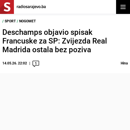
Otvor
/
SPORT
/
NOGOMET
Deschamps objavio spisak
Francuske za SP: Zvijezda Real
Madrida ostala bez poziva
14.05.26. 22:02
Hina
1