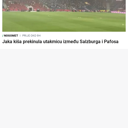
/
NOGOMET
I
PRIJE OKO 9H
Jaka kiša prekinula utakmicu između Salzburga i Pafosa