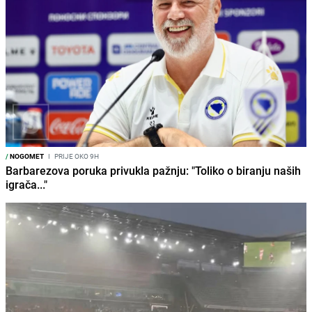
/
NOGOMET
I
PRIJE OKO 9H
Barbarezova poruka privukla pažnju: "Toliko o biranju naših
igrača..."