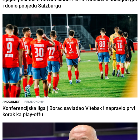
i donio pobjedu Salzburgu
/
NOGOMET
I
PRIJE OKO 6H
Konferencijska liga | Borac savladao Vitebsk i napravio prvi
korak ka play-offu