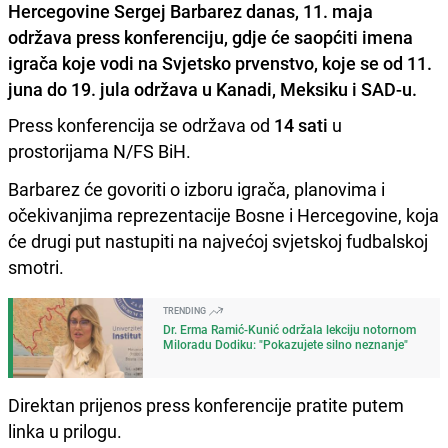
Hercegovine Sergej Barbarez danas, 11. maja
održava press konferenciju, gdje će saopćiti imena
igrača koje vodi na Svjetsko prvenstvo, koje se od 11.
juna do 19. jula održava u Kanadi, Meksiku i SAD-u.
Press konferencija se održava od
14 sati
u
prostorijama N/FS BiH.
Barbarez će govoriti o izboru igrača, planovima i
očekivanjima reprezentacije Bosne i Hercegovine, koja
će drugi put nastupiti na najvećoj svjetskoj fudbalskoj
smotri.
TRENDING
Dr. Erma Ramić-Kunić održala lekciju notornom
Miloradu Dodiku: "Pokazujete silno neznanje"
Direktan prijenos press konferencije pratite putem
linka u prilogu.