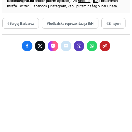
Radiosarajevo.ba
pratite putem aplikacije za
Android
|
iOS
i društvenih
mreža
Twitter
|
Facebook
|
Instagram
, kao i putem našeg
Viber
Chata.
#Sergej Barbarez
#fudbalska reprezentacija BiH
#Zmajevi