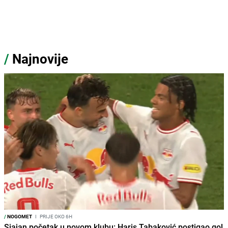
/
Najnovije
/
NOGOMET
I
PRIJE OKO 6H
Sjajan početak u novom klubu: Haris Tabaković postigao gol