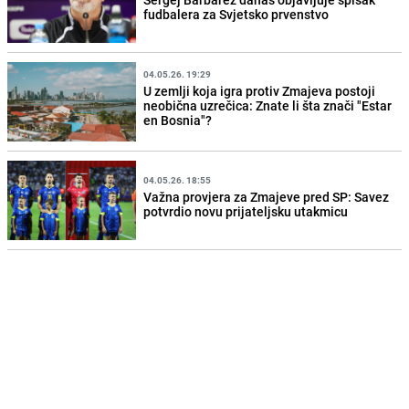
fudbalera za Svjetsko prvenstvo
04.05.26. 19:29
U zemlji koja igra protiv Zmajeva postoji
neobična uzrečica: Znate li šta znači "Estar
en Bosnia"?
04.05.26. 18:55
Važna provjera za Zmajeve pred SP: Savez
potvrdio novu prijateljsku utakmicu