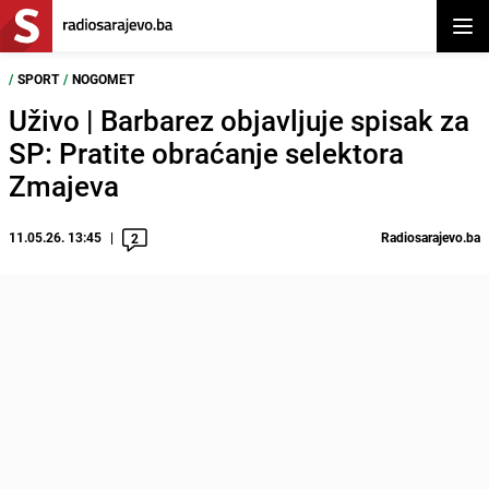
Otvor
/
SPORT
/
NOGOMET
Uživo | Barbarez objavljuje spisak za
SP: Pratite obraćanje selektora
Zmajeva
11.05.26. 13:45
Radiosarajevo.ba
2