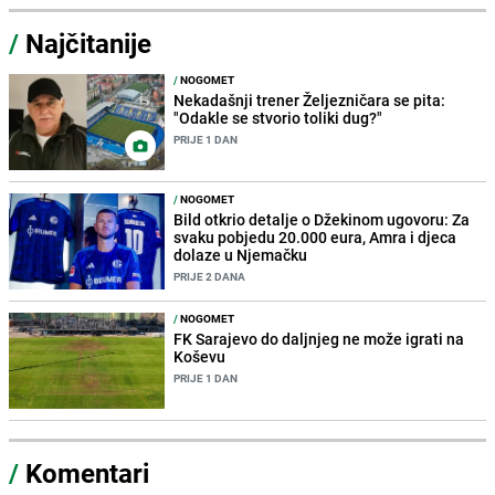
/
Najčitanije
/
NOGOMET
Nekadašnji trener Željezničara se pita:
"Odakle se stvorio toliki dug?"
PRIJE 1 DAN
/
NOGOMET
Bild otkrio detalje o Džekinom ugovoru: Za
svaku pobjedu 20.000 eura, Amra i djeca
dolaze u Njemačku
PRIJE 2 DANA
/
NOGOMET
FK Sarajevo do daljnjeg ne može igrati na
Koševu
PRIJE 1 DAN
/
Komentari