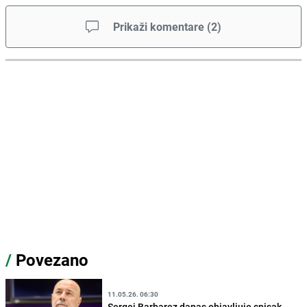
Prikaži komentare
(
2
)
/
Povezano
11.05.26. 06:30
Sergej Barbarez danas objavljuje spisak