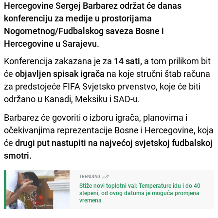
Hercegovine Sergej Barbarez održat će danas
konferenciju za medije u prostorijama
Nogometnog/Fudbalskog saveza Bosne i
Hercegovine u Sarajevu.
Konferencija zakazana je za
14 sati,
a tom prilikom bit
će
objavljen spisak igrača
na koje stručni štab računa
za predstojeće FIFA Svjetsko prvenstvo, koje će biti
održano u Kanadi, Meksiku i SAD-u.
Barbarez će govoriti o izboru igrača, planovima i
očekivanjima reprezentacije Bosne i Hercegovine, koja
će
drugi put nastupiti na najvećoj svjetskoj fudbalskoj
smotri.
TRENDING
Stiže novi toplotni val: Temperature idu i do 40
stepeni, od ovog datuma je moguća promjena
vremena