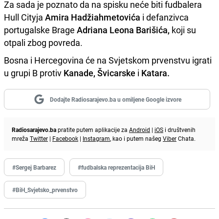
Za sada je poznato da na spisku neće biti fudbalera
Hull Cityja
Amira Hadžiahmetovića
i defanzivca
portugalske Brage
Adriana Leona Barišića,
koji su
otpali zbog povreda.
Bosna i Hercegovina će na Svjetskom prvenstvu igrati
u grupi B protiv
Kanade, Švicarske
i
Katara.
Dodajte Radiosarajevo.ba u omiljene Google izvore
Radiosarajevo.ba
pratite putem aplikacije za
Android
|
iOS
i društvenih
mreža
Twitter
|
Facebook
|
Instagram
, kao i putem našeg
Viber
Chata.
#Sergej Barbarez
#fudbalska reprezentacija BiH
#BiH_Svjetsko_prvenstvo