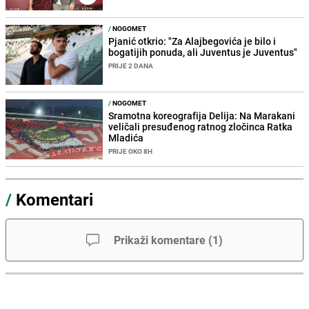
/
NOGOMET
Pjanić otkrio: "Za Alajbegovića je bilo i
bogatijih ponuda, ali Juventus je Juventus"
PRIJE 2 DANA
/
NOGOMET
Sramotna koreografija Delija: Na Marakani
veličali presuđenog ratnog zločinca Ratka
Mladića
PRIJE OKO 8H
/
Komentari
Prikaži komentare
(
1
)