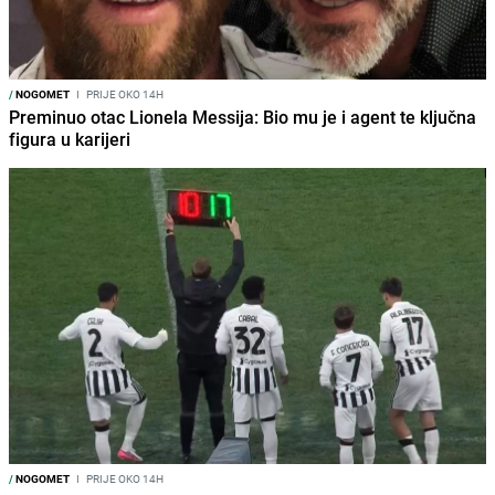
/
NOGOMET
I
PRIJE OKO 14H
Preminuo otac Lionela Messija: Bio mu je i agent te ključna
figura u karijeri
/
NOGOMET
I
PRIJE OKO 14H