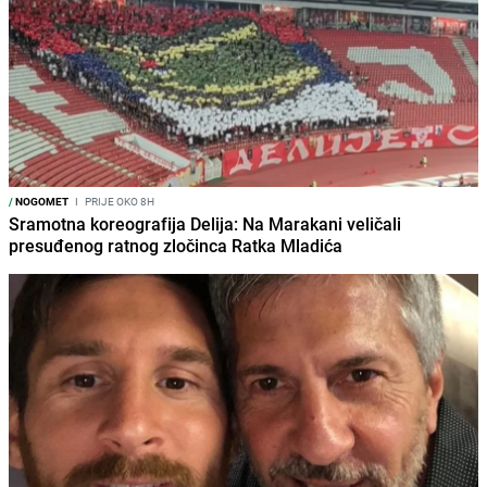
/
NOGOMET
I
PRIJE OKO 8H
Sramotna koreografija Delija: Na Marakani veličali
presuđenog ratnog zločinca Ratka Mladića