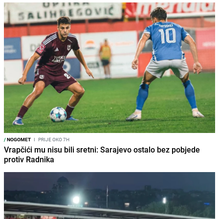
/
NOGOMET
I
PRIJE OKO 7H
Vrapčići mu nisu bili sretni: Sarajevo ostalo bez pobjede
protiv Radnika