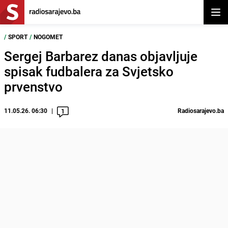
Otvor
/
SPORT
/
NOGOMET
Sergej Barbarez danas objavljuje
spisak fudbalera za Svjetsko
prvenstvo
11.05.26. 06:30
Radiosarajevo.ba
1