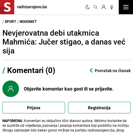
Otvor
/
SPORT
/
NOGOMET
Nevjerovatna debi utakmica
Mahmića: Jučer stigao, a danas već
sija
/
Komentari (0)
Povratak na članak
Objavite komentar kao gost ili se prijavite.
Prijava
Registracija
NAPOMENA:
Komentari su isključivo lični stavovi autora. Molimo korisnike da
se suzdrže od vrijeđanja, psovanja i pisanja komentara koji podstiču na mržnju.
Strogo zabranjen bilo kakav govor mržnje na portalu radiosarajevo.ba, zbog