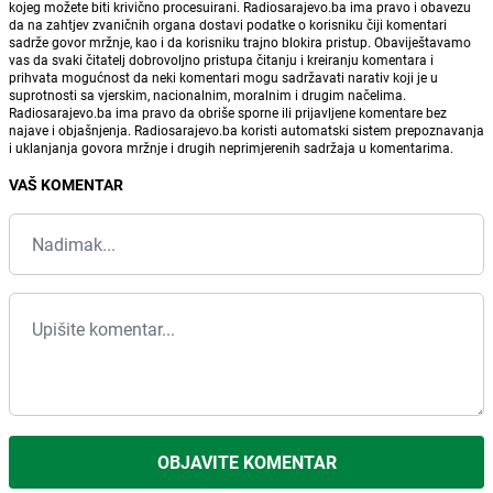
kojeg možete biti krivično procesuirani. Radiosarajevo.ba ima pravo i obavezu
da na zahtjev zvaničnih organa dostavi podatke o korisniku čiji komentari
sadrže govor mržnje, kao i da korisniku trajno blokira pristup. Obaviještavamo
vas da svaki čitatelj dobrovoljno pristupa čitanju i kreiranju komentara i
prihvata mogućnost da neki komentari mogu sadržavati narativ koji je u
suprotnosti sa vjerskim, nacionalnim, moralnim i drugim načelima.
Radiosarajevo.ba ima pravo da obriše sporne ili prijavljene komentare bez
najave i objašnjenja. Radiosarajevo.ba koristi automatski sistem prepoznavanja
i uklanjanja govora mržnje i drugih neprimjerenih sadržaja u komentarima.
VAŠ KOMENTAR
OBJAVITE KOMENTAR