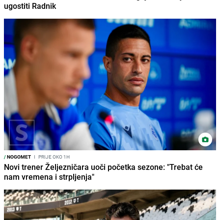
ugostiti Radnik
/
NOGOMET
I
PRIJE OKO 1H
Novi trener Željezničara uoči početka sezone: "Trebat će
nam vremena i strpljenja"