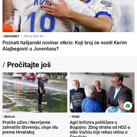
/
NOGOMET
I
PRIJE OKO 3H
Poznati italijanski novinar otkrio: Koji broj će nositi Kerim
Alajbegović u Juventusu?
/
Pročitajte još
/
REGIJA
/
TEME
Pratite uživo | Nevrijeme
Agić kritizira političare u
zahvatilo Sloveniju, oluje idu
Bugojnu: Zbog straha od HDZ-a
prema Hrvatskoj
niko Vučiću nije rekao istinu o
Čipuljiću