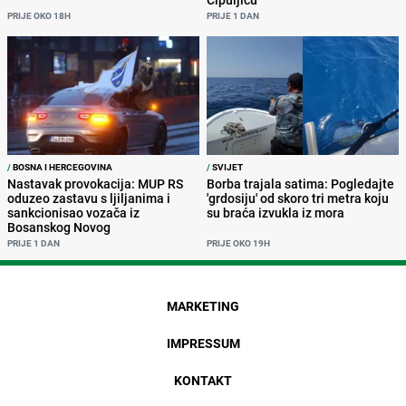
PRIJE OKO 18H
PRIJE 1 DAN
/
BOSNA I HERCEGOVINA
/
SVIJET
Nastavak provokacija: MUP RS
Borba trajala satima: Pogledajte
oduzeo zastavu s ljiljanima i
'grdosiju' od skoro tri metra koju
sankcionisao vozača iz
su braća izvukla iz mora
Bosanskog Novog
PRIJE 1 DAN
PRIJE OKO 19H
MARKETING
IMPRESSUM
KONTAKT