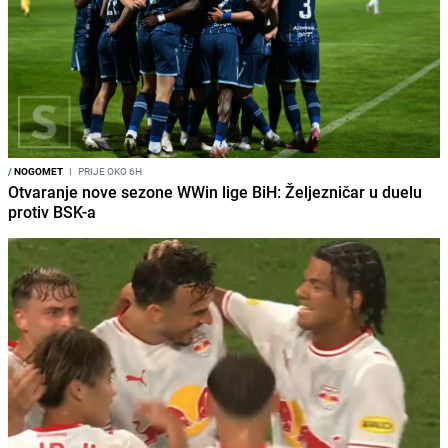
/
NOGOMET
I
PRIJE OKO 6H
Otvaranje nove sezone WWin lige BiH: Željezničar u duelu
protiv BSK-a