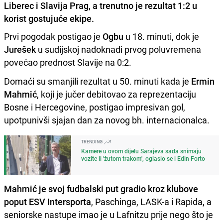
Liberec i Slavija Prag, a trenutno je rezultat 1:2 u
korist gostujuće ekipe.
Prvi pogodak postigao je
Ogbu
u 18. minuti, dok je
Jurešek
u sudijskoj nadoknadi prvog poluvremena
povećao prednost Slavije na 0:2.
Domaći su smanjili rezultat u 50. minuti kada je
Ermin
Mahmić
, koji je jučer debitovao za reprezentaciju
Bosne i Hercegovine, postigao impresivan gol,
upotpunivši sjajan dan za novog bh. internacionalca.
TRENDING
Kamere u ovom dijelu Sarajeva sada snimaju
vozite li 'žutom trakom', oglasio se i Edin Forto
Mahmić je svoj fudbalski put gradio kroz klubove
poput ESV Intersporta
, Paschinga, LASK-a i Rapida, a
seniorske nastupe imao je u Lafnitzu prije nego što je