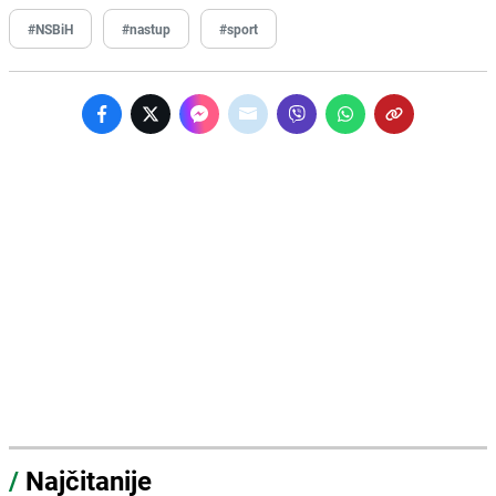
#NSBiH
#nastup
#sport
/
Najčitanije