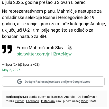
u julu 2025. godine prešao u Slovan Liberec.
Na reprezentativnom planu, Mahmić je nastupao za
omladinske selekcije Bosne i Hercegovine do 19
godina, ali je ranije igrao i za mlađe kategorije Austrije,
uključujući U-21 tim, prije nego što se odlučio za
konačan nastup za BiH.
Ermin Mahmič proti Slavii. 🚀
pic.twitter.com/jnH2rAcNgw
— Sporťák (@SportakCZ)
May 2, 2026
Dodajte Radiosarajevo.ba u omiljene Google izvore
Radiosarajevo.ba
pratite putem aplikacije za
Android
|
iOS
i društvenih
mreža
Twitter
|
Facebook
|
Instagram
, kao i putem našeg
Viber
Chata.