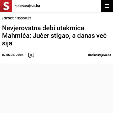
Otvor
/
SPORT
/
NOGOMET
Nevjerovatna debi utakmica
Mahmića: Jučer stigao, a danas već
sija
02.05.26. 20:06
Radiosarajevo.ba
0