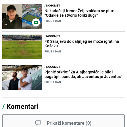
/
NOGOMET
Nekadašnji trener Željezničara se pita:
"Odakle se stvorio toliki dug?"
PRIJE 1 DAN
/
NOGOMET
FK Sarajevo do daljnjeg ne može igrati na
Koševu
PRIJE 1 DAN
/
NOGOMET
Pjanić otkrio: "Za Alajbegovića je bilo i
bogatijih ponuda, ali Juventus je Juventus"
PRIJE 1 DAN
/
Komentari
Prikaži komentare
(
0
)