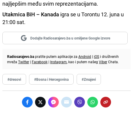
najljepšim među svim reprezentacijama.
Utakmica BiH – Kanada
igra se u Torontu 12. juna u
21:00 sat.
Dodajte Radiosarajevo.ba u omiljene Google izvore
Radiosarajevo.ba
pratite putem aplikacije za
Android
|
iOS
i društvenih
mreža
Twitter
|
Facebook
|
Instagram
, kao i putem našeg
Viber
Chata.
#dresovi
#Bosna i Hercegovina
#Zmajevi