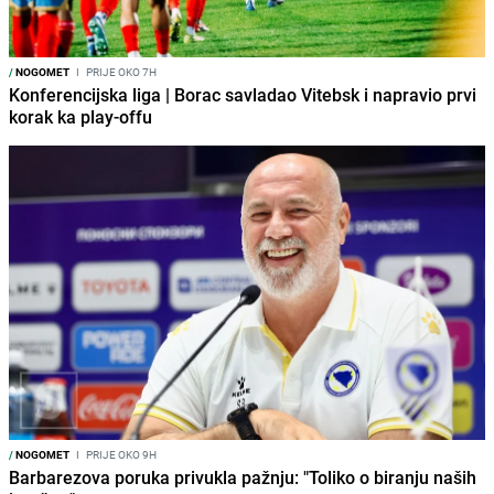
/
NOGOMET
I
PRIJE OKO 7H
Konferencijska liga | Borac savladao Vitebsk i napravio prvi
korak ka play-offu
/
NOGOMET
I
PRIJE OKO 9H
Barbarezova poruka privukla pažnju: "Toliko o biranju naših