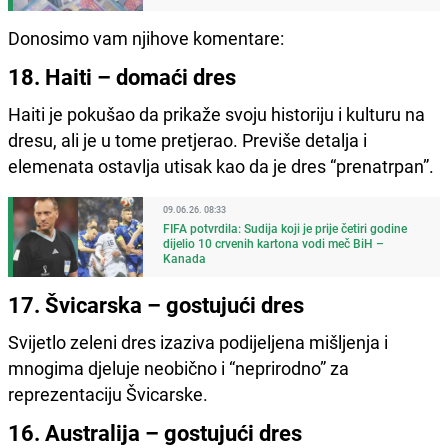
Donosimo vam njihove komentare:
18. Haiti – domaći dres
Haiti je pokušao da prikaže svoju historiju i kulturu na
dresu, ali je u tome pretjerao. Previše detalja i
elemenata ostavlja utisak kao da je dres “prenatrpan”.
09.06.26. 08:33
FIFA potvrdila: Sudija koji je prije četiri godine
dijelio 10 crvenih kartona vodi meč BiH –
Kanada
17. Švicarska – gostujući dres
Svijetlo zeleni dres izaziva podijeljena mišljenja i
mnogima djeluje neobično i “neprirodno” za
reprezentaciju Švicarske.
16. Australija – gostujući dres