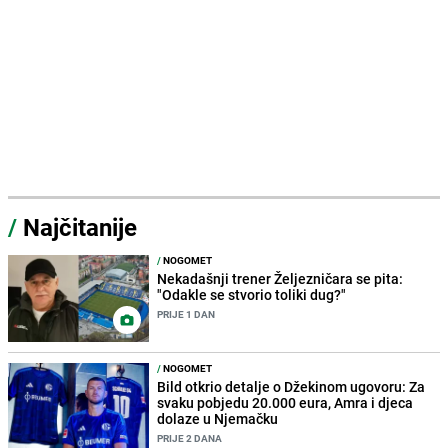
/
Najčitanije
/
NOGOMET
Nekadašnji trener Željezničara se pita:
"Odakle se stvorio toliki dug?"
PRIJE 1 DAN
/
NOGOMET
Bild otkrio detalje o Džekinom ugovoru: Za
svaku pobjedu 20.000 eura, Amra i djeca
dolaze u Njemačku
PRIJE 2 DANA