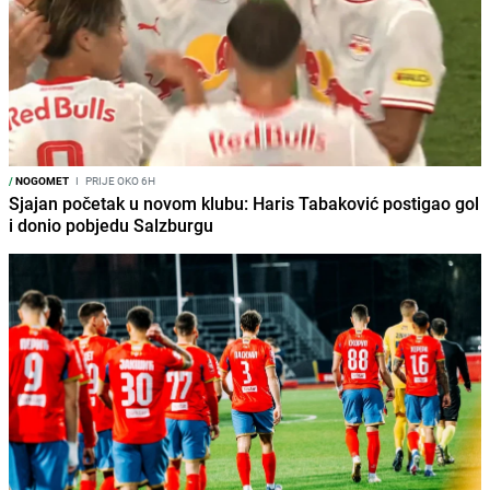
/
NOGOMET
I
PRIJE OKO 6H
Sjajan početak u novom klubu: Haris Tabaković postigao gol
i donio pobjedu Salzburgu