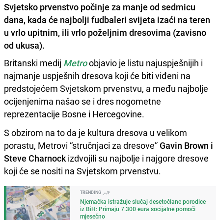
Svjetsko prvenstvo počinje za manje od sedmicu
dana, kada će najbolji fudbaleri svijeta izaći na teren
u vrlo upitnim, ili vrlo poželjnim dresovima (zavisno
od ukusa).
Britanski medij
Metro
objavio je listu najuspješnijih i
najmanje uspješnih dresova koji će biti viđeni na
predstojećem Svjetskom prvenstvu, a među najbolje
ocijenjenima našao se i dres nogometne
reprezentacije Bosne i Hercegovine.
S obzirom na to da je kultura dresova u velikom
porastu, Metrovi “stručnjaci za dresove”
Gavin Brown i
Steve Charnock
izdvojili su najbolje i najgore dresove
koji će se nositi na Svjetskom prvenstvu.
TRENDING
Njemačka istražuje slučaj desetočlane porodice
iz BiH: Primaju 7.300 eura socijalne pomoći
mjesečno