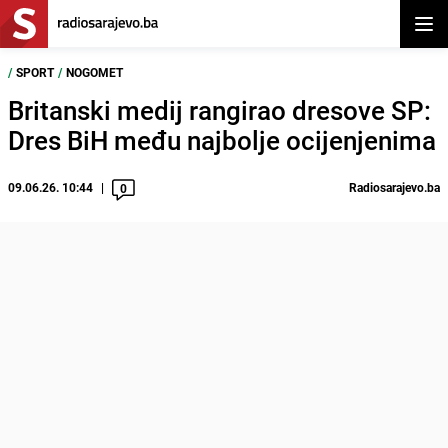
Otvor
/
SPORT
/
NOGOMET
Britanski medij rangirao dresove SP:
Dres BiH među najbolje ocijenjenima
09.06.26. 10:44
Radiosarajevo.ba
0