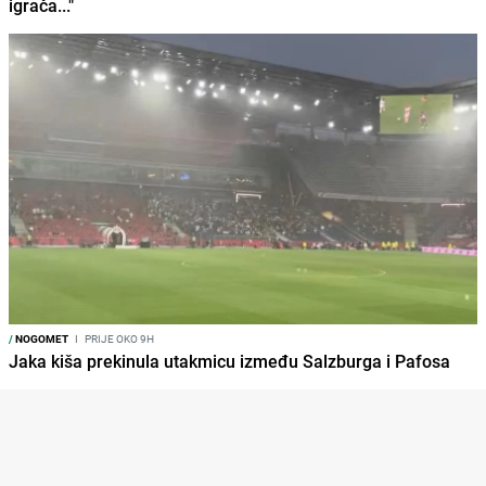
igrača..."
/
NOGOMET
I
PRIJE OKO 9H
Jaka kiša prekinula utakmicu između Salzburga i Pafosa