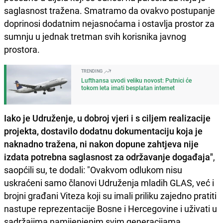
saglasnost tražena. Smatramo da ovakvo postupanje
doprinosi dodatnim nejasnoćama i ostavlja prostor za
sumnju u jednak tretman svih korisnika javnog
prostora.
TRENDING
Lufthansa uvodi veliku novost: Putnici će
tokom leta imati besplatan internet
Iako je Udruženje, u dobroj vjeri i s ciljem realizacije
projekta, dostavilo dodatnu dokumentaciju koja je
naknadno tražena, ni nakon dopune zahtjeva nije
izdata potrebna saglasnost za održavanje događaja"
,
saopćili su, te dodali: "Ovakvom odlukom nisu
uskraćeni samo članovi Udruženja mladih GLAS, već i
brojni građani Viteza koji su imali priliku zajedno pratiti
nastupe reprezentacije Bosne i Hercegovine i uživati u
sadržajima namijenjenim svim generacijama.