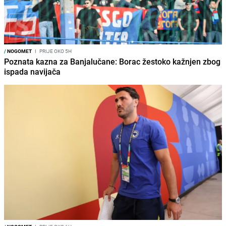
/
NOGOMET
I
PRIJE OKO 5H
Poznata kazna za Banjalučane: Borac žestoko kažnjen zbog
ispada navijača