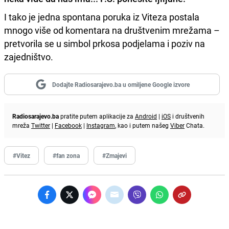
I tako je jedna spontana poruka iz Viteza postala
mnogo više od komentara na društvenim mrežama –
pretvorila se u simbol prkosa podjelama i poziv na
zajedništvo.
Dodajte Radiosarajevo.ba u omiljene Google izvore
Radiosarajevo.ba
pratite putem aplikacije za
Android
|
iOS
i društvenih
mreža
Twitter
|
Facebook
|
Instagram
, kao i putem našeg
Viber
Chata.
#Vitez
#fan zona
#Zmajevi