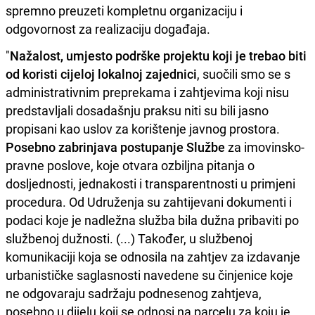
spremno preuzeti kompletnu organizaciju i
odgovornost za realizaciju događaja.
"
Nažalost, umjesto podrške projektu koji je trebao biti
od koristi cijeloj lokalnoj zajednici
, suočili smo se s
administrativnim preprekama i zahtjevima koji nisu
predstavljali dosadašnju praksu niti su bili jasno
propisani kao uslov za korištenje javnog prostora.
Posebno zabrinjava postupanje Službe
za imovinsko-
pravne poslove, koje otvara ozbiljna pitanja o
dosljednosti, jednakosti i transparentnosti u primjeni
procedura. Od Udruženja su zahtijevani dokumenti i
podaci koje je nadležna služba bila dužna pribaviti po
službenoj dužnosti. (...) Također, u službenoj
komunikaciji koja se odnosila na zahtjev za izdavanje
urbanističke saglasnosti navedene su činjenice koje
ne odgovaraju sadržaju podnesenog zahtjeva,
posebno u dijelu koji se odnosi na parcelu za koju je