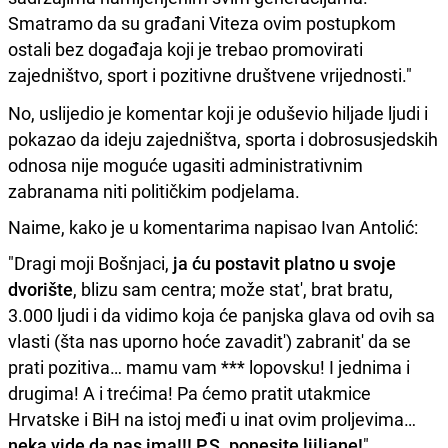
Smatramo da su građani Viteza ovim postupkom
ostali bez događaja koji je trebao promovirati
zajedništvo, sport i pozitivne društvene vrijednosti."
No, uslijedio je komentar koji je oduševio hiljade ljudi i
pokazao da ideju zajedništva, sporta i dobrosusjedskih
odnosa nije moguće ugasiti administrativnim
zabranama niti političkim podjelama.
Naime, kako je u komentarima napisao Ivan Antolić:
"Dragi moji Bošnjaci,
ja ću postavit platno u svoje
dvorište
, blizu sam centra; može stat', brat bratu,
3.000 ljudi i da vidimo koja će panjska glava od ovih sa
vlasti (šta nas uporno hoće zavadit') zabranit' da se
prati pozitiva… mamu vam *** lopovsku! I jednima i
drugima! A i trećima! Pa ćemo pratit utakmice
Hrvatske i BiH na istoj međi u inat ovim proljevima…
neka vide da nas ima!!! P.S. ponesite ljiljane!
"