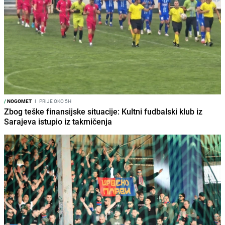
/
NOGOMET
I
PRIJE OKO 5H
Zbog teške finansijske situacije: Kultni fudbalski klub iz
Sarajeva istupio iz takmičenja