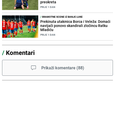
preokreta
PRIJE 1 DAN
/
SRAMOTNE SCENE IZ BANJE LUKE
Prekinuta utakmica Borca i Veleža: Domaći
navijači ponovo skandirali zločincu Ratku
Mladiću
PRIJE 1 DAN
/
Komentari
Prikaži komentare
(
88
)