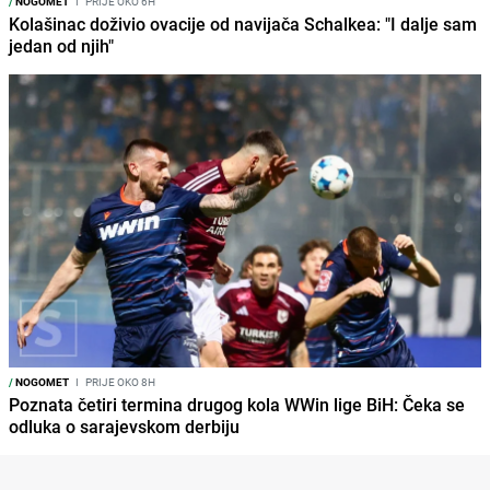
/
NOGOMET
I
PRIJE OKO 6H
Kolašinac doživio ovacije od navijača Schalkea: "I dalje sam
jedan od njih"
/
NOGOMET
I
PRIJE OKO 8H
Poznata četiri termina drugog kola WWin lige BiH: Čeka se
odluka o sarajevskom derbiju