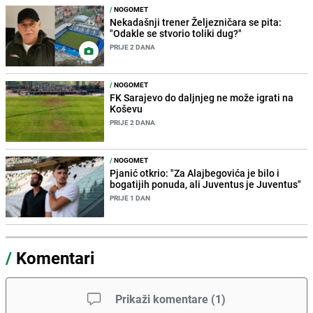
/
NOGOMET
Nekadašnji trener Željezničara se pita:
"Odakle se stvorio toliki dug?"
PRIJE 2 DANA
/
NOGOMET
FK Sarajevo do daljnjeg ne može igrati na
Koševu
PRIJE 2 DANA
/
NOGOMET
Pjanić otkrio: "Za Alajbegovića je bilo i
bogatijih ponuda, ali Juventus je Juventus"
PRIJE 1 DAN
/
Komentari
Prikaži komentare
(
1
)