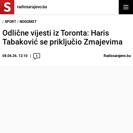
Otvor
/
SPORT
/
NOGOMET
Odlične vijesti iz Toronta: Haris
Tabaković se priključio Zmajevima
08.06.26. 12:10
Radiosarajevo.ba
1