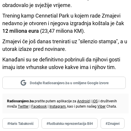
obradovalo je svježije vrijeme.
Trening kamp Cennetial Park u kojem rade Zmajevi
nedavno je otvoren i njegova izgradnja koštala je čak
12 miliona eura
(23,47 miliona KM).
Zmajevi će još danas trenirati uz "silenzio stampa", a u
utorak izlaze pred novinare.
Kanađani su se definitivno pobrinuli da njihovi gosti
imaju iste vrhunske uslove kakve ima i njihov tim.
Dodajte Radiosarajevo.ba u omiljene Google izvore
Radiosarajevo.ba
pratite putem aplikacije za
Android
|
iOS
i društvenih
mreža
Twitter
|
Facebook
|
Instagram
, kao i putem našeg
Viber
Chata.
#Haris Tabaković
#fudbalska reprezentacija BiH
#Zmajevi