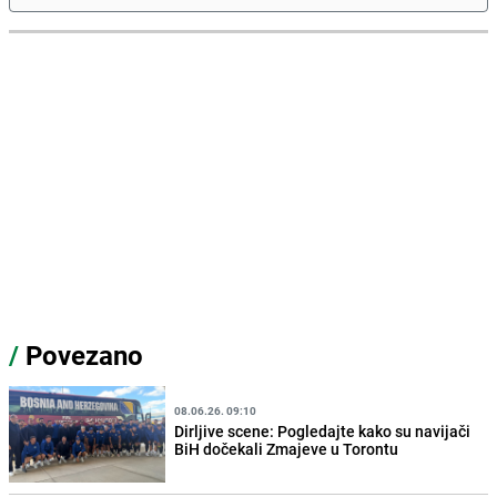
/
Povezano
08.06.26. 09:10
Dirljive scene: Pogledajte kako su navijači
BiH dočekali Zmajeve u Torontu