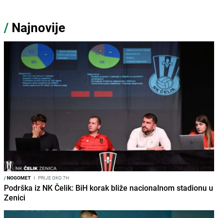
/
Najnovije
/
NOGOMET
I
PRIJE OKO 7H
Podrška iz NK Čelik: BiH korak bliže nacionalnom stadionu u
Zenici