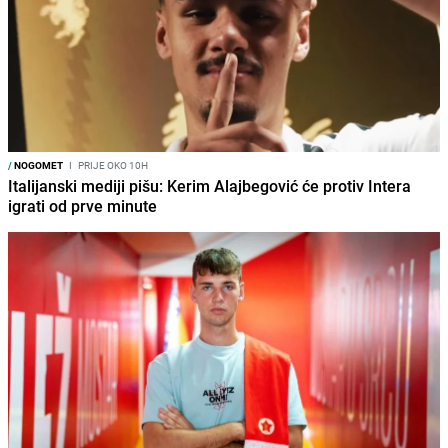
/
NOGOMET
I
PRIJE OKO 10H
Italijanski mediji pišu: Kerim Alajbegović će protiv Intera
igrati od prve minute