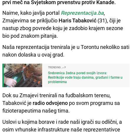
prvi meč na Svjetskom prvenstvu protiv Kanade.
Naime, kako javlja portal
Reprezentacija.ba
,
Zmajevima se priključio
Haris Tabaković
(31), čiji je
nastup zbog povrede koju je zadobio krajem sezone
bio pod znakom pitanja.
Naša reprezentacija trenirala je u Torontu nekoliko sati
nakon dolaska u ovaj grad.
TRENDING
Srebrenica žedna pored svojih izvora:
Restrikcije vode traju danima, građani i farme u
problemima
Dok su Zmajevi trenirali na fudbalskom terenu,
Tabaković je
radio odvojeno
po svom programu sa
fizioterapeutima našeg tima.
Uslovi u kojima borave i rade naši igrači su odlični, a
osim vrhunske infrastrukture naše reprezentativce