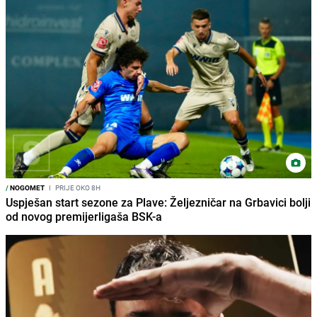
/
NOGOMET
I
PRIJE OKO 8H
Uspješan start sezone za Plave: Željezničar na Grbavici bolji
od novog premijerligaša BSK-a