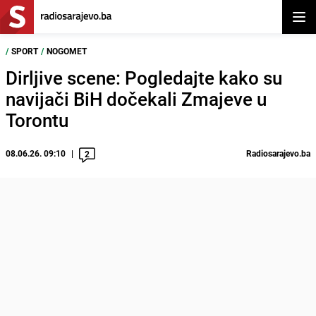
Otvor
/
SPORT
/
NOGOMET
Dirljive scene: Pogledajte kako su
navijači BiH dočekali Zmajeve u
Torontu
08.06.26. 09:10
Radiosarajevo.ba
2