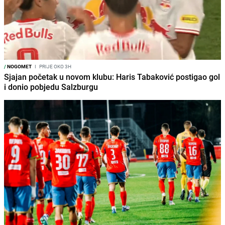
/
NOGOMET
I
PRIJE OKO 3H
Sjajan početak u novom klubu: Haris Tabaković postigao gol
i donio pobjedu Salzburgu