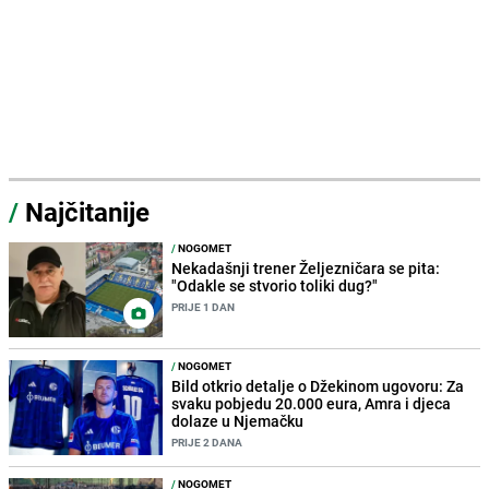
/
Najčitanije
/
NOGOMET
Nekadašnji trener Željezničara se pita:
"Odakle se stvorio toliki dug?"
PRIJE 1 DAN
/
NOGOMET
Bild otkrio detalje o Džekinom ugovoru: Za
svaku pobjedu 20.000 eura, Amra i djeca
dolaze u Njemačku
PRIJE 2 DANA
/
NOGOMET