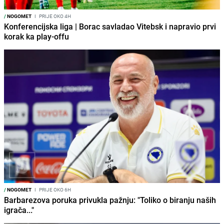
/
NOGOMET
I
PRIJE OKO 4H
Konferencijska liga | Borac savladao Vitebsk i napravio prvi
korak ka play-offu
/
NOGOMET
I
PRIJE OKO 6H
Barbarezova poruka privukla pažnju: "Toliko o biranju naših
igrača..."