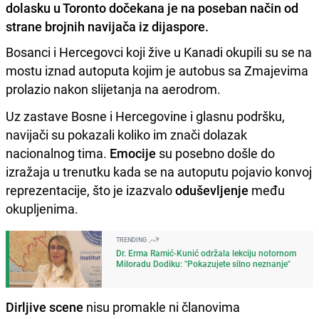
dolasku u Toronto dočekana je na poseban način od
strane brojnih navijača iz dijaspore.
Bosanci i Hercegovci koji žive u Kanadi okupili su se na
mostu iznad autoputa kojim je autobus sa Zmajevima
prolazio nakon slijetanja na aerodrom.
Uz zastave Bosne i Hercegovine i glasnu podršku,
navijači su pokazali koliko im znači dolazak
nacionalnog tima.
Emocije
su posebno došle do
izražaja u trenutku kada se na autoputu pojavio konvoj
reprezentacije, što je izazvalo
oduševljenje
među
okupljenima.
TRENDING
Dr. Erma Ramić-Kunić održala lekciju notornom
Miloradu Dodiku: "Pokazujete silno neznanje"
Dirljive scene
nisu promakle ni članovima