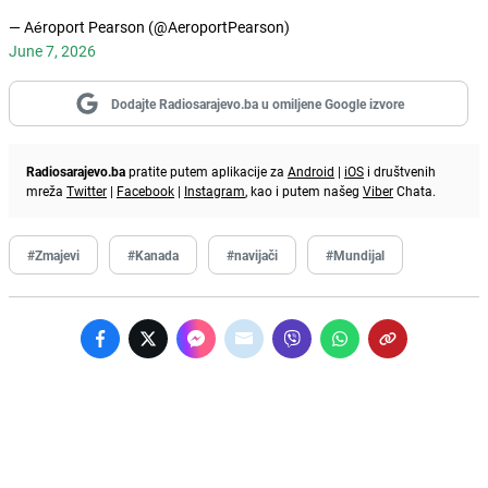
— Aéroport Pearson (@AeroportPearson)
June 7, 2026
Dodajte Radiosarajevo.ba u omiljene Google izvore
Radiosarajevo.ba
pratite putem aplikacije za
Android
|
iOS
i društvenih
mreža
Twitter
|
Facebook
|
Instagram
, kao i putem našeg
Viber
Chata.
#Zmajevi
#Kanada
#navijači
#Mundijal