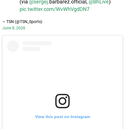
(via
@sergej
.barbarez.official,
@BhLive
)
pic.twitter.com/WvWhVgdDN7
— TSN (@TSN_Sports)
June 8, 2026
View this post on Instagram