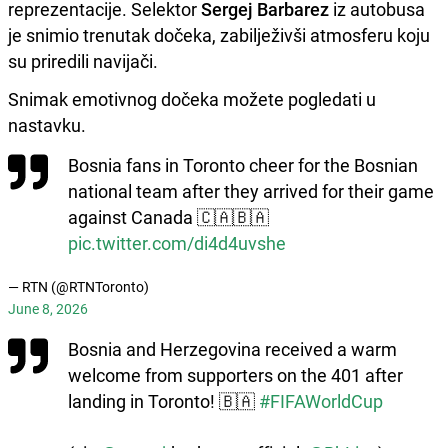
reprezentacije. Selektor
Sergej Barbarez
iz autobusa
je snimio trenutak dočeka, zabilježivši atmosferu koju
su priredili navijači.
Snimak emotivnog dočeka možete pogledati u
nastavku.
Bosnia fans in Toronto cheer for the Bosnian
national team after they arrived for their game
against Canada 🇨🇦🇧🇦
pic.twitter.com/di4d4uvshe
— RTN (@RTNToronto)
June 8, 2026
Bosnia and Herzegovina received a warm
welcome from supporters on the 401 after
landing in Toronto! 🇧🇦
#FIFAWorldCup