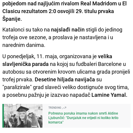
pobjedom nad najljućim rivalom Real Madridom u El
Clasicu rezultatom 2:0 osvojili 29. titulu prvaka
Španije.
Katalonci su tako na
najslađi način
stigli do jedinog
trofeja ove sezone, a proslava je nastavljena i u
narednim danima.
U ponedjeljak, 11. maja, organizovana je
velika
slavljenička parada
na kojoj su fudbaleri Barcelone u
autobosu sa otvorenim krovom ulicama grada pronijeli
trofej prvaka.
Desetine hiljada navijača
su
"paralizirale" grad slaveći veliko dostignuće svog tima,
a posebnu pažnju je izazvao napadač
Lamine Yamal.
TRENDING
Potresna poruka imama nakon smrti Aldine
Ljubunčić: "Dunjaluk ne vrijedi ni koliko krilo
komarca"