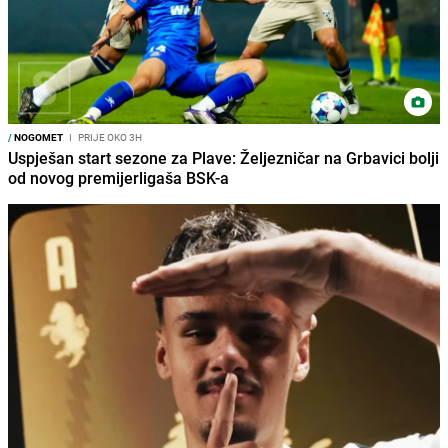
/
NOGOMET
I
PRIJE OKO 3H
Uspješan start sezone za Plave: Željezničar na Grbavici bolji
od novog premijerligaša BSK-a