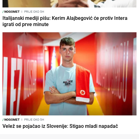
/
NOGOMET
I
PRIJE OKO 5H
Italijanski mediji pišu: Kerim Alajbegović će protiv Intera
igrati od prve minute
/
NOGOMET
I
PRIJE OKO 5H
Velež se pojačao iz Slovenije: Stigao mladi napadač