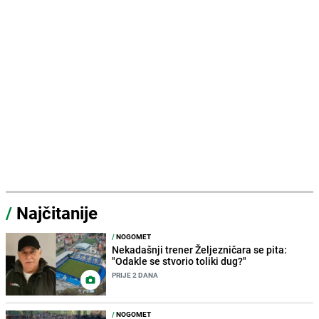
/
Najčitanije
/
NOGOMET
Nekadašnji trener Željezničara se pita:
"Odakle se stvorio toliki dug?"
PRIJE 2 DANA
/
NOGOMET