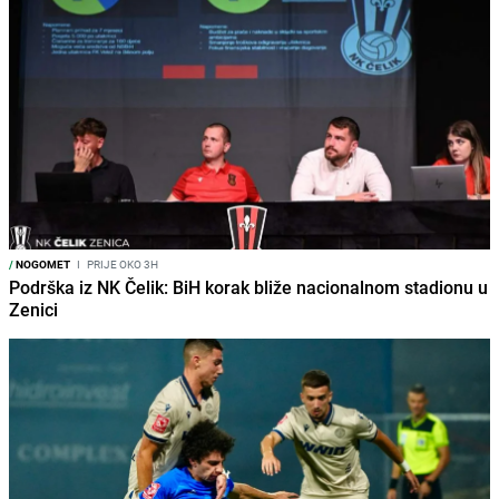
/
NOGOMET
I
PRIJE OKO 3H
Podrška iz NK Čelik: BiH korak bliže nacionalnom stadionu u
Zenici