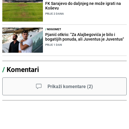
FK Sarajevo do daljnjeg ne može igrati na
Koševu
PRIJE 2 DANA
/
NOGOMET
Pjanić otkrio: "Za Alajbegovića je bilo i
bogatijih ponuda, ali Juventus je Juventus"
PRIJE 1 DAN
/
Komentari
Prikaži komentare
(
2
)