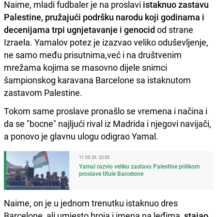
Naime, mladi fudbaler je na proslavi
istaknuo zastavu
Palestine, pružajući podršku narodu koji godinama i
decenijama trpi ugnjetavanje i genocid
od strane
Izraela. Yamalov potez je izazvao veliko oduševljenje,
ne samo među prisutnima,već i na društvenim
mrežama kojima se masovno dijele snimci
šampionskog karavana Barcelone sa istaknutom
zastavom Palestine.
Tokom same proslave pronašlo se vremena i načina i
da se "bocne" najljući rival iz Madrida i njegovi navijači,
a ponovo je glavnu ulogu odigrao Yamal.
11.05.26. 22:50
Yamal razvio veliku zastavu Palestine prilikom
proslave titule Barcelone
Naime, on je u jednom trenutku istaknuo dres
Barcelone, ali umjesto broja i imena na leđima,
stajao