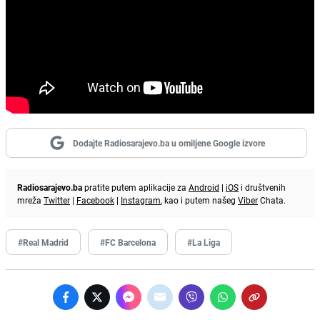
Dodajte Radiosarajevo.ba u omiljene Google izvore
Radiosarajevo.ba
pratite putem aplikacije za
Android
|
iOS
i društvenih
mreža
Twitter
|
Facebook
|
Instagram
, kao i putem našeg
Viber
Chata.
#Real Madrid
#FC Barcelona
#La Liga