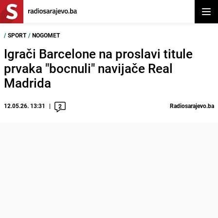
Otvor
/
SPORT
/
NOGOMET
Igrači Barcelone na proslavi titule
prvaka "bocnuli" navijače Real
Madrida
12.05.26. 13:31
Radiosarajevo.ba
2