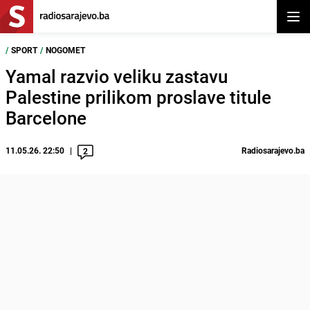
Otvor
/
SPORT
/
NOGOMET
Yamal razvio veliku zastavu
Palestine prilikom proslave titule
Barcelone
11.05.26. 22:50
Radiosarajevo.ba
2