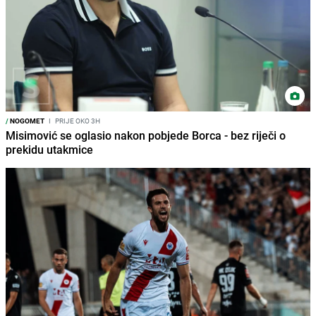
/
NOGOMET
I
PRIJE OKO 3H
Misimović se oglasio nakon pobjede Borca - bez riječi o
prekidu utakmice