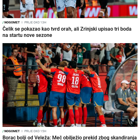
/
NOGOMET
I
PRIJE OKO 13H
Čelik se pokazao kao tvrd orah, ali Zrinjski upisao tri boda
na startu nove sezone
/
NOGOMET
I
PRIJE OKO 15H
Borac bolji od Veleža: Meč obilježio prekid zbog skandiranja