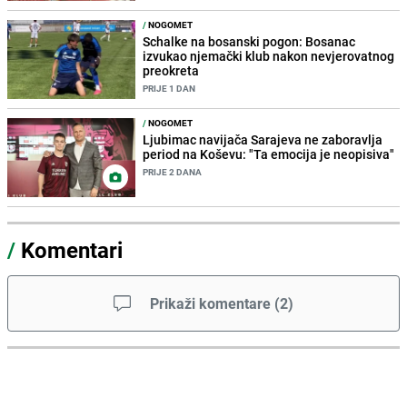
/
NOGOMET
Schalke na bosanski pogon: Bosanac
izvukao njemački klub nakon nevjerovatnog
preokreta
PRIJE 1 DAN
/
NOGOMET
Ljubimac navijača Sarajeva ne zaboravlja
period na Koševu: "Ta emocija je neopisiva"
PRIJE 2 DANA
/
Komentari
Prikaži komentare
(
2
)