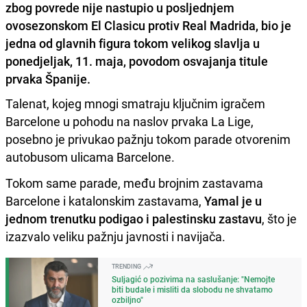
zbog povrede nije nastupio u posljednjem
ovosezonskom El Clasicu protiv Real Madrida, bio je
jedna od glavnih figura tokom velikog slavlja u
ponedjeljak, 11. maja, povodom osvajanja titule
prvaka Španije.
Talenat, kojeg mnogi smatraju ključnim igračem
Barcelone u pohodu na naslov prvaka La Lige,
posebno je privukao pažnju tokom parade otvorenim
autobusom ulicama Barcelone.
Tokom same parade, među brojnim zastavama
Barcelone i katalonskim zastavama,
Yamal je u
jednom trenutku podigao i palestinsku zastavu
, što je
izazvalo veliku pažnju javnosti i navijača.
TRENDING
Suljagić o pozivima na saslušanje: "Nemojte
biti budale i misliti da slobodu ne shvatamo
ozbiljno"