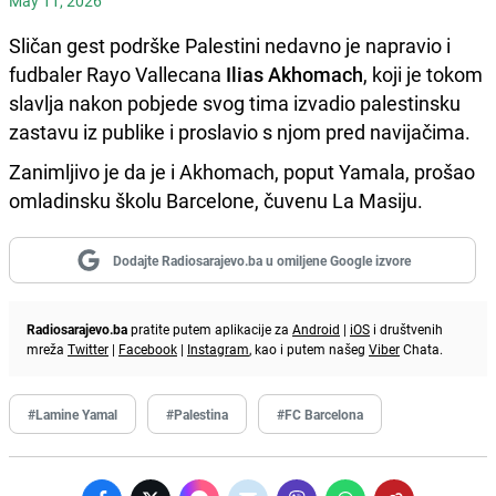
May 11, 2026
Sličan gest podrške Palestini nedavno je napravio i
fudbaler Rayo Vallecana
Ilias Akhomach
, koji je tokom
slavlja nakon pobjede svog tima izvadio palestinsku
zastavu iz publike i proslavio s njom pred navijačima.
Zanimljivo je da je i Akhomach, poput Yamala, prošao
omladinsku školu Barcelone, čuvenu La Masiju.
Dodajte Radiosarajevo.ba u omiljene Google izvore
Radiosarajevo.ba
pratite putem aplikacije za
Android
|
iOS
i društvenih
mreža
Twitter
|
Facebook
|
Instagram
, kao i putem našeg
Viber
Chata.
#Lamine Yamal
#Palestina
#FC Barcelona