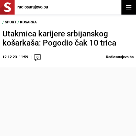
Otvor
/
SPORT
/
KOŠARKA
Utakmica karijere srbijanskog
košarkaša: Pogodio čak 10 trica
12.12.23. 11:59
Radiosarajevo.ba
0