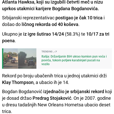
Atlanta Hawksa, koji su izgubili četvrti meč u nizu
uprkos utakmici karijere Bogdana Bogdanovića.
Srbijanski reprezentativac
postigao je čak 10 trica
i
došao do
ličnog rekorda od 40 koševa
.
Ukupno je
iz igre šutirao 14/24
(58.3%) te
10/17 za tri
poena
.
TRENDING
Italija: Državljanin BiH ukrao kamion pun voća i
povrća, tokom potjere karabinjeri pucali na
vozilo
Rekord po broju ubačenih trica u jednoj utakmici drži
Klay Thompson
, a ubacio ih je 14.
Bogdan Bogdanović
izjednačio je srbijanski rekord
koji
je dosad držao
Predrag Stojaković
. On je 2007. godine
u dresu tadašnjih New Orleans Hornetsa ubacio deset
trica.