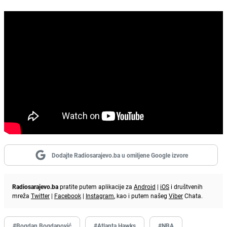
Dodajte Radiosarajevo.ba u omiljene Google izvore
Radiosarajevo.ba
pratite putem aplikacije za
Android
|
iOS
i društvenih
mreža
Twitter
|
Facebook
|
Instagram
, kao i putem našeg
Viber
Chata.
#Bogdan Bogdanović
#Atlanta Hawks
#NBA