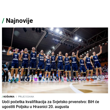
/
Najnovije
/
KOŠARKA
I
PRIJE 5 DANA
Uoči početka kvalifikacija za Svjetsko prvenstvo: BiH će
ugostiti Poljsku u Hrasnici 20. augusta