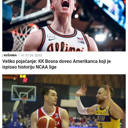
/
KOŠARKA
I
31.07.26. 22:02
Veliko pojačanje: KK Bosna doveo Amerikanca koji je
ispisao historiju NCAA lige