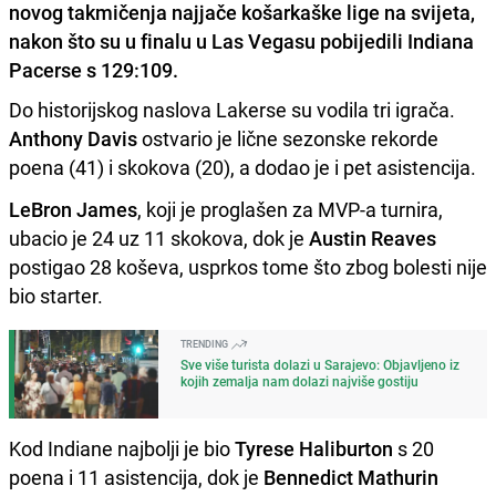
novog takmičenja najjače košarkaške lige na svijeta,
nakon što su u finalu u Las Vegasu pobijedili Indiana
Pacerse s 129:109.
Do historijskog naslova Lakerse su vodila tri igrača.
Anthony Davis
ostvario je lične sezonske rekorde
poena (41) i skokova (20), a dodao je i pet asistencija.
LeBron James
, koji je proglašen za MVP-a turnira,
ubacio je 24 uz 11 skokova, dok je
Austin Reaves
postigao 28 koševa, usprkos tome što zbog bolesti nije
bio starter.
TRENDING
Sve više turista dolazi u Sarajevo: Objavljeno iz
kojih zemalja nam dolazi najviše gostiju
Kod Indiane najbolji je bio
Tyrese Haliburton
s 20
poena i 11 asistencija, dok je
Bennedict Mathurin