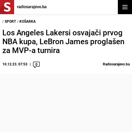
Otvor
/
SPORT
/
KOŠARKA
Los Angeles Lakersi osvajači prvog
NBA kupa, LeBron James proglašen
za MVP-a turnira
10.12.23. 07:53
Radiosarajevo.ba
0