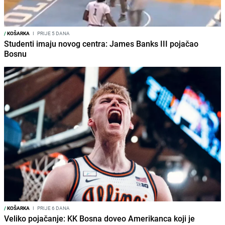
/
KOŠARKA
I
PRIJE 5 DANA
Studenti imaju novog centra: James Banks III pojačao
Bosnu
/
KOŠARKA
I
PRIJE 6 DANA
Veliko pojačanje: KK Bosna doveo Amerikanca koji je