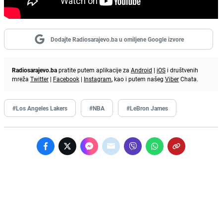
Dodajte Radiosarajevo.ba u omiljene Google izvore
Radiosarajevo.ba
pratite putem aplikacije za
Android
|
iOS
i društvenih
mreža
Twitter
|
Facebook
|
Instagram
, kao i putem našeg
Viber
Chata.
#Los Angeles Lakers
#NBA
#LeBron James