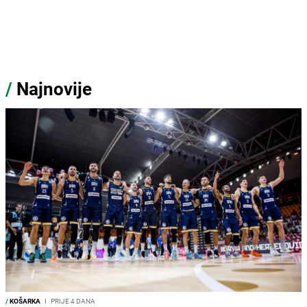
/
Najnovije
/
KOŠARKA
I
PRIJE 4 DANA