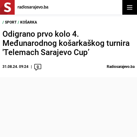
Otvor
/
SPORT
/
KOŠARKA
Odigrano prvo kolo 4.
Međunarodnog košarkaškog turnira
'Telemach Sarajevo Cup’
31.08.24. 09:24
Radiosarajevo.ba
0