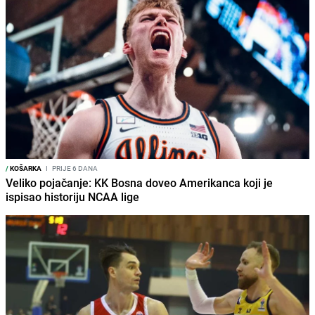
/
KOŠARKA
I
PRIJE 6 DANA
Veliko pojačanje: KK Bosna doveo Amerikanca koji je
ispisao historiju NCAA lige