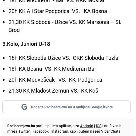
18h KK Mediteran - Bar VS. HKK Mostar
20h KK All Star Podgorica VS. KA Bosna
21,30 KK Sloboda - Užice VS. KK Marsonia – Sl.
Brod
3.Kolo, Juniori U-18
16h KK Sloboda Užice VS. OKK Sloboda Tuzla
18h KA Bosna VS. KK Mediteran Bar
20h KK Medveščak VS. KK Podgorica
21,30 KK Mladost Zemun VS. KK Koš
Dodajte Radiosarajevo.ba u omiljene Google izvore
Radiosarajevo.ba
pratite putem aplikacije za
Android
|
iOS
i društvenih
mreža
Twitter
|
Facebook
|
Instagram
, kao i putem našeg
Viber
Chata.