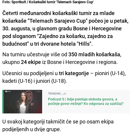
Foto: Sportkult / Košarkaški turnir 'Telemach Sarajevo Cup'
Četvrti međunarodni košarkaški turnir za mlade
košarkaše "Telemach Sarajevo Cup" počeo je u petak,
30. augusta, u glavnom gradu Bosne i Hercegovine
pod sloganom "Zajedno za košarku, zajedno za
budućnost" u tri dvorane hotela "Hills".
Na turniru učestvuje više od
350 mladih košarkaša
,
ukupno
24 ekipe
iz Bosne i Hercegovine i regiona.
Učesnici su podijeljeni u
tri kategorije
– pioniri (U-14),
kadeti (U-16) i juniori (U-18).
TRENDING
Podcast S | Gdje prestaje sloboda govora, a
počinje govor mržnje? Ko odgovara za sadržaj?
U svakoj kategoriji takmičit će se po osam ekipa
podijeljenih u dvije grupe.