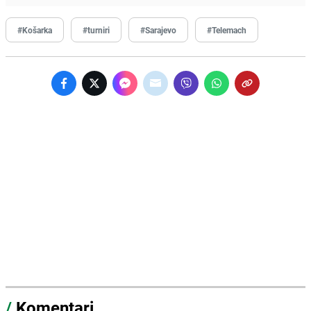
#Košarka
#turniri
#Sarajevo
#Telemach
/
Komentari