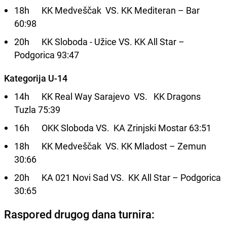
18h KK Medveščak VS. KK Mediteran – Bar
60:98
20h KK Sloboda - Užice VS. KK All Star –
Podgorica 93:47
Kategorija U-14
14h KK Real Way Sarajevo VS. KK Dragons
Tuzla 75:39
16h OKK Sloboda VS. KA Zrinjski Mostar 63:51
18h KK Medveščak VS. KK Mladost – Zemun
30:66
20h KA 021 Novi Sad VS. KK All Star – Podgorica
30:65
Raspored drugog dana turnira: