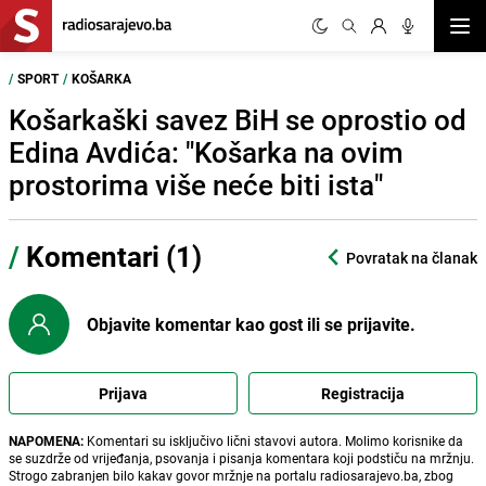
Otvor
/
SPORT
/
KOŠARKA
Košarkaški savez BiH se oprostio od
Edina Avdića: "Košarka na ovim
prostorima više neće biti ista"
/
Komentari (1)
Povratak na članak
Objavite komentar kao gost ili se prijavite.
Prijava
Registracija
NAPOMENA:
Komentari su isključivo lični stavovi autora. Molimo korisnike da
se suzdrže od vrijeđanja, psovanja i pisanja komentara koji podstiču na mržnju.
Strogo zabranjen bilo kakav govor mržnje na portalu radiosarajevo.ba, zbog