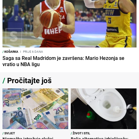
/
KOŠARKA
I
PRIJE 6 DANA
Saga sa Real Madridom je završena: Mario Hezonja se
vratio u NBA ligu
/
Pročitajte još
/
SVIJET
/
ŽIVOT I STIL
Njemačka istražuje slučaj
Bolja alternativa izbjeljivaču: