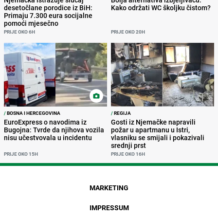
desetočlane porodice iz BiH:
Kako održati WC školjku čistom?
Primaju 7.300 eura socijalne
pomoći mjesečno
PRIJE OKO 6H
PRIJE OKO 20H
/
BOSNA I HERCEGOVINA
/
REGIJA
EuroExpress o navodima iz
Gosti iz Njemačke napravili
Bugojna: Tvrde da njihova vozila
požar u apartmanu u Istri,
nisu učestvovala u incidentu
vlasniku se smijali i pokazivali
srednji prst
PRIJE OKO 15H
PRIJE OKO 16H
MARKETING
IMPRESSUM