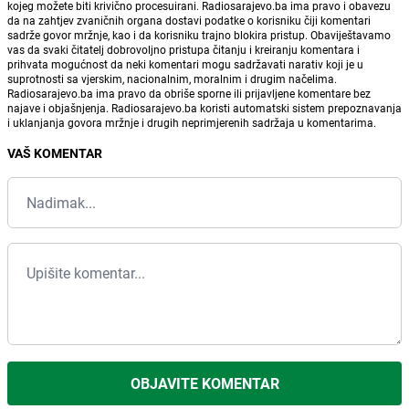
kojeg možete biti krivično procesuirani. Radiosarajevo.ba ima pravo i obavezu
da na zahtjev zvaničnih organa dostavi podatke o korisniku čiji komentari
sadrže govor mržnje, kao i da korisniku trajno blokira pristup. Obaviještavamo
vas da svaki čitatelj dobrovoljno pristupa čitanju i kreiranju komentara i
prihvata mogućnost da neki komentari mogu sadržavati narativ koji je u
suprotnosti sa vjerskim, nacionalnim, moralnim i drugim načelima.
Radiosarajevo.ba ima pravo da obriše sporne ili prijavljene komentare bez
najave i objašnjenja. Radiosarajevo.ba koristi automatski sistem prepoznavanja
i uklanjanja govora mržnje i drugih neprimjerenih sadržaja u komentarima.
VAŠ KOMENTAR
OBJAVITE KOMENTAR