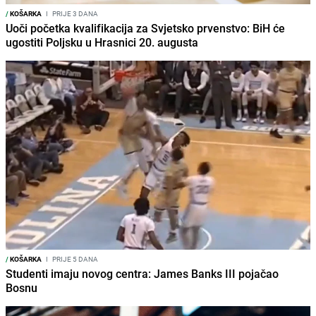
/
KOŠARKA
I
PRIJE 3 DANA
Uoči početka kvalifikacija za Svjetsko prvenstvo: BiH će
ugostiti Poljsku u Hrasnici 20. augusta
/
KOŠARKA
I
PRIJE 5 DANA
Studenti imaju novog centra: James Banks III pojačao
Bosnu