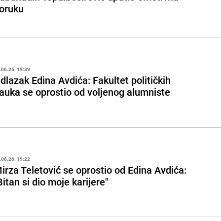
oruku
.06.26. 19:39
dlazak Edina Avdića: Fakultet političkih
auka se oprostio od voljenog alumniste
.06.26. 19:22
irza Teletović se oprostio od Edina Avdića:
Bitan si dio moje karijere"