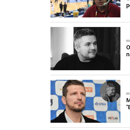
p
03
O
n
03
M
"