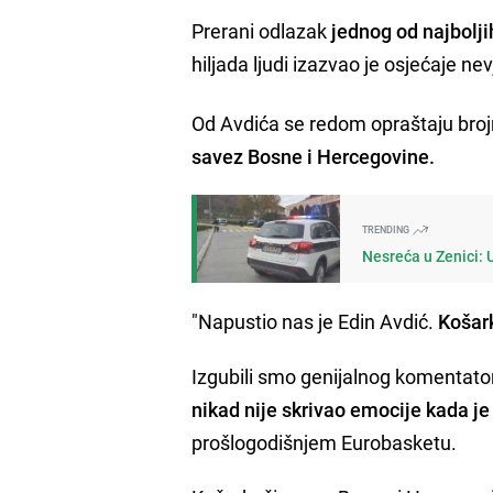
Prerani odlazak
jednog od najbolj
hiljada ljudi izazvao je osjećaje nev
Od Avdića se redom opraštaju brojni 
savez Bosne i Hercegovine.
TRENDING
Nesreća u Zenici: 
"Napustio nas je Edin Avdić.
Košark
Izgubili smo genijalnog komentator
nikad nije skrivao emocije kada 
prošlogodišnjem Eurobasketu.