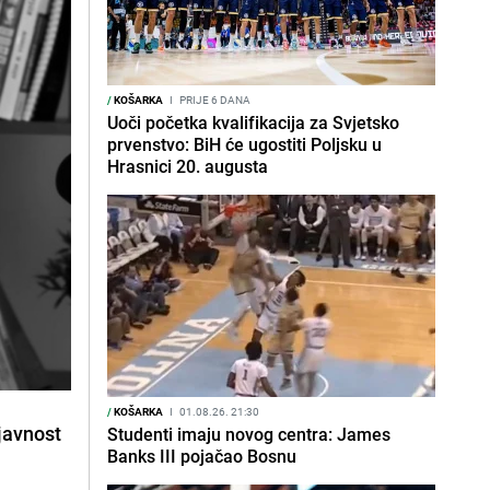
/
KOŠARKA
I
PRIJE 6 DANA
Uoči početka kvalifikacija za Svjetsko
prvenstvo: BiH će ugostiti Poljsku u
Hrasnici 20. augusta
/
KOŠARKA
I
01.08.26. 21:30
javnost
Studenti imaju novog centra: James
Banks III pojačao Bosnu