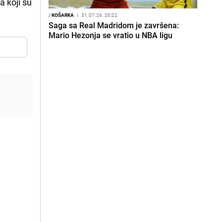
a koji su
/
KOŠARKA
I
31.07.26. 20:22
Saga sa Real Madridom je završena:
Mario Hezonja se vratio u NBA ligu