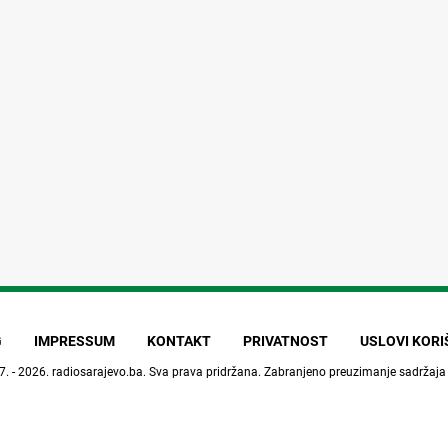
G
IMPRESSUM
KONTAKT
PRIVATNOST
USLOVI KOR
7. - 2026.
radiosarajevo.ba
. Sva prava pridržana. Zabranjeno preuzimanje sadržaja