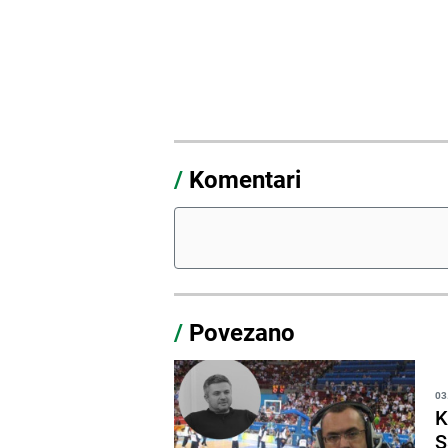
/
Komentari
/
Povezano
03
K
S