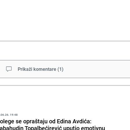
Prikaži komentare
(
1
)
.06.26. 19:48
olege se opraštaju od Edina Avdića:
abahudin Topalbećirević uputio emotivnu