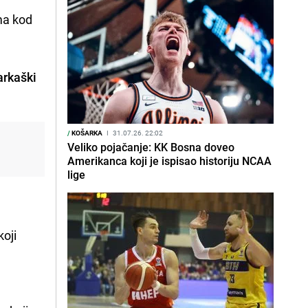
ma kod
arkaški
/
KOŠARKA
I
31.07.26. 22:02
Veliko pojačanje: KK Bosna doveo
Amerikanca koji je ispisao historiju NCAA
lige
koji