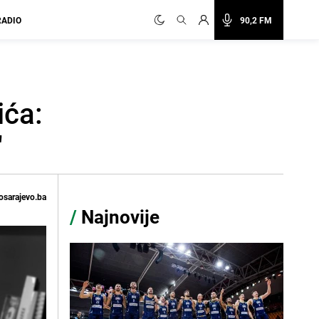
RADIO
90,2 FM
ića:
"
osarajevo.ba
/
Najnovije