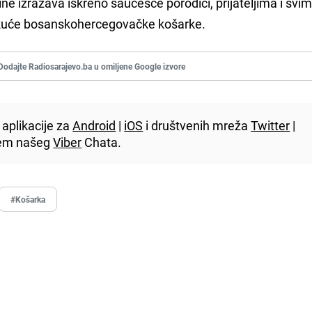
e izražava iskreno saučešće porodici, prijateljima i svim
vne kuće bosanskohercegovačke košarke.
Dodajte Radiosarajevo.ba u omiljene Google izvore
aplikacije za
Android
|
iOS
i društvenih mreža
Twitter
|
utem našeg
Viber
Chata.
#Košarka