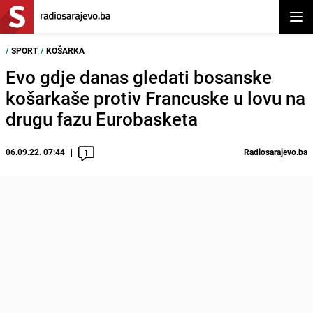
Otvor
/
SPORT
/
KOŠARKA
Evo gdje danas gledati bosanske
košarkaše protiv Francuske u lovu na
drugu fazu Eurobasketa
06.09.22. 07:44
Radiosarajevo.ba
1