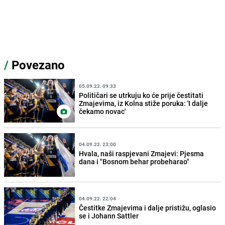
/
Povezano
05.09.22. 09:33
Političari se utrkuju ko će prije čestitati
Zmajevima, iz Kolna stiže poruka: 'I dalje
čekamo novac'
04.09.22. 23:00
Hvala, naši raspjevani Zmajevi: Pjesma
dana i "Bosnom behar probeharao"
04.09.22. 22:04
Čestitke Zmajevima i dalje pristižu, oglasio
se i Johann Sattler