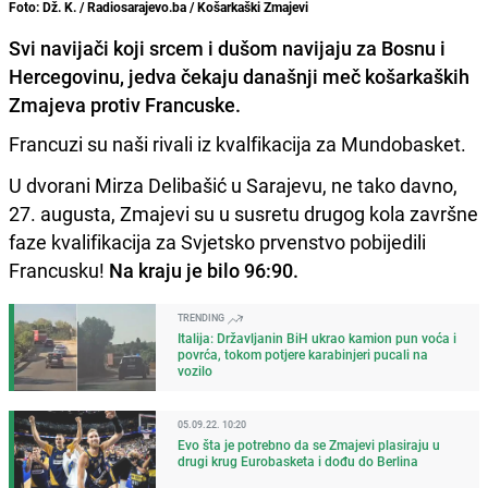
Foto: Dž. K. / Radiosarajevo.ba / Košarkaški Zmajevi
Svi navijači koji srcem i dušom navijaju za Bosnu i
Hercegovinu, jedva čekaju današnji meč košarkaških
Zmajeva protiv Francuske.
Francuzi su naši rivali iz kvalfikacija za Mundobasket.
U dvorani Mirza Delibašić u Sarajevu, ne tako davno,
27. augusta, Zmajevi su u susretu drugog kola završne
faze kvalifikacija za Svjetsko prvenstvo pobijedili
Francusku!
Na kraju je bilo 96:90.
TRENDING
Italija: Državljanin BiH ukrao kamion pun voća i
povrća, tokom potjere karabinjeri pucali na
vozilo
05.09.22. 10:20
Evo šta je potrebno da se Zmajevi plasiraju u
drugi krug Eurobasketa i dođu do Berlina