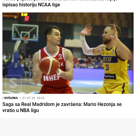
ispisao historiju NCAA lige
/
KOŠARKA
I
31.07.26. 20:22
Saga sa Real Madridom je završena: Mario Hezonja se
vratio u NBA ligu