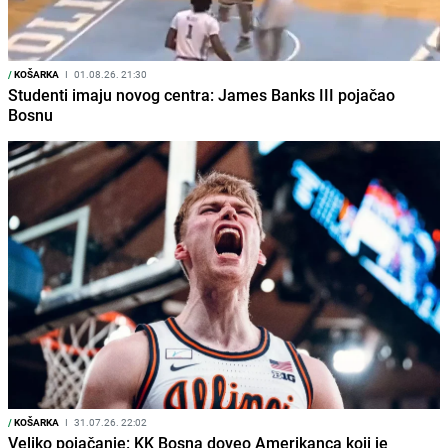
/
KOŠARKA
I
01.08.26. 21:30
Studenti imaju novog centra: James Banks III pojačao
Bosnu
/
KOŠARKA
I
31.07.26. 22:02
Veliko pojačanje: KK Bosna doveo Amerikanca koji je